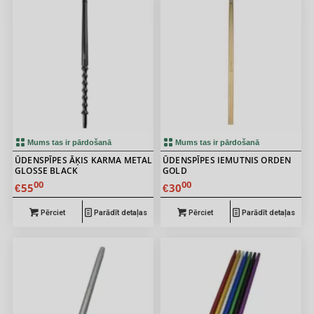
Mums tas ir pārdošanā
Mums tas ir pārdošanā
ŪDENSPĪPES ĀĶIS KARMA METAL
ŪDENSPĪPES IEMUTNIS ORDEN
GLOSSE BLACK
GOLD
00
00
55
30
€
€
Pērciet
Parādīt detaļas
Pērciet
Parādīt detaļas