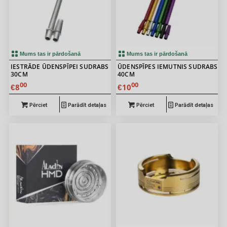
Mums tas ir pārdošanā
Mums tas ir pārdošanā
IESTRĀDE ŪDENSPĪPEI SUDRABS
ŪDENSPĪPES IEMUTNIS SUDRABS
30CM
40CM
00
00
8
10
€
€
Pērciet
Parādīt detaļas
Pērciet
Parādīt detaļas