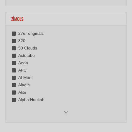
ZĪMOLS
27er oriģināls
320
50 Clouds
Actutube
Aeon
AFC
Al-Mani
Aladin
Alite
Alpha Hookah