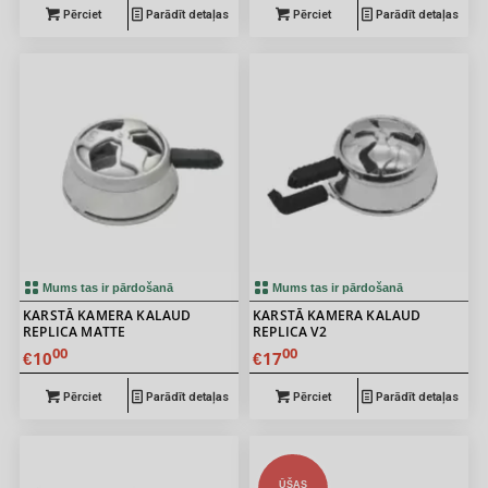
Pērciet
Parādīt detaļas
Pērciet
Parādīt detaļas
Mums tas ir pārdošanā
Mums tas ir pārdošanā
KARSTĀ KAMERA KALAUD
KARSTĀ KAMERA KALAUD
REPLICA MATTE
REPLICA V2
00
00
10
17
€
€
Pērciet
Parādīt detaļas
Pērciet
Parādīt detaļas
ŪŠAS