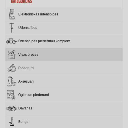
KATEGORIJAS
Elektroniskās ūdenspīpes
Ūdenspīpes
Ūdenspīpes piederumu komplekti
Visas preces
Piederumi
Aksesuari
Ogles un piederumi
Dāvanas
Bongs