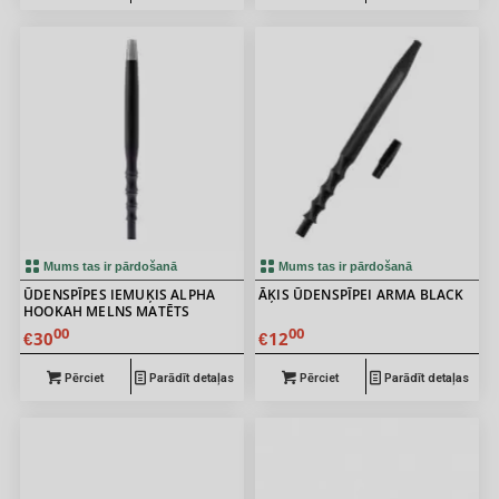
Mums tas ir pārdošanā
Mums tas ir pārdošanā
ŪDENSPĪPES IEMUĶIS ALPHA
ĀĶIS ŪDENSPĪPEI ARMA BLACK
HOOKAH MELNS MATĒTS
00
00
30
12
€
€
Pērciet
Parādīt detaļas
Pērciet
Parādīt detaļas