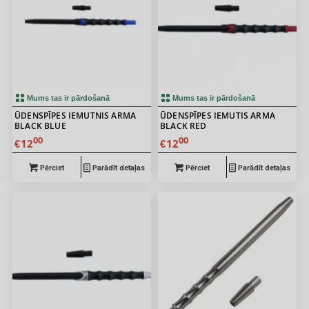
Mums tas ir pārdošanā
Mums tas ir pārdošanā
ŪDENSPĪPES IEMUTNIS ARMA
ŪDENSPĪPES IEMUTIS ARMA
BLACK BLUE
BLACK RED
00
00
12
12
€
€
Pērciet
Parādīt detaļas
Pērciet
Parādīt detaļas