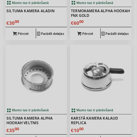
Mums tas ir pārdošanā
Mums tas ir pārdošanā
SILTUMA KAMERA ALADIN
5.00
TERMOKAMERA ALPHA HOOKAH
5.00
FNX GOLD
00
00
30
60
€
€
Pērciet
Parādīt detaļas
Pērciet
Parādīt detaļas
Mums tas ir pārdošanā
Mums tas ir pārdošanā
SILTUMA KAMERA ALPHA
KARSTĀ KAMERA KALAUD
HOOKAH VELTNIS
REPLICA
00
00
35
10
€
€