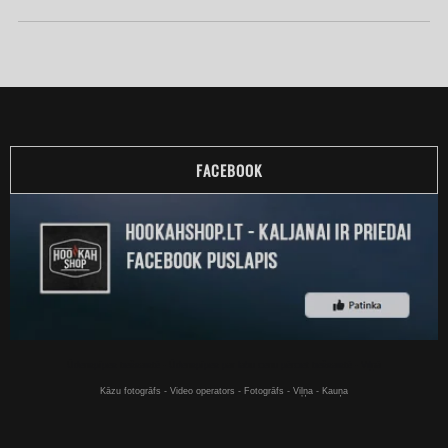
FACEBOOK
Ūdenspīpes tiešsaistē - Ūdenspīpes par labu cenu pērciet tiešsaistē - Viļņā
Kāzu fotogrāfs - Video operators - Fotogrāfs - Viļņa - Kauņa