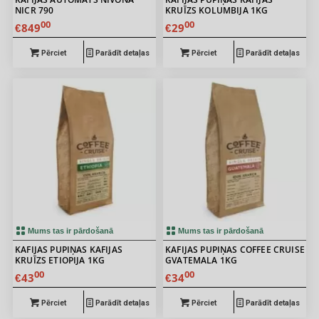
NICR 790
KRUĪZS KOLUMBIJA 1KG
00
00
849
29
€
€
Pērciet
Parādīt detaļas
Pērciet
Parādīt detaļas
Mums tas ir pārdošanā
Mums tas ir pārdošanā
KAFIJAS PUPIŅAS KAFIJAS
KAFIJAS PUPIŅAS COFFEE CRUISE
KRUĪZS ETIOPIJA 1KG
GVATEMALA 1KG
00
00
43
34
€
€
Pērciet
Parādīt detaļas
Pērciet
Parādīt detaļas