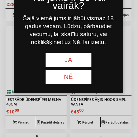
vairāk?
00
00
28
8
€
€
Pērciet
Parādīt detaļas
Pērciet
Parādīt detaļas
Šajā vietnē jums ir jābūt vismaz 18
gadus vecam. Lūdzu, pārbaudiet
vecumu, lai skatītu saturu, vai
noklikšķiniet uz Nē, lai izietu.
JĀ
NĒ
Mums tas ir pārdošanā
Mums tas ir pārdošanā
IESTRĀDE ŪDENSPĪPEI MELNA
ŪDENSPĪPES ĀĶIS HOOB SMPL
40CM
VANTA
00
00
10
45
€
€
Pērciet
Parādīt detaļas
Pērciet
Parādīt detaļas