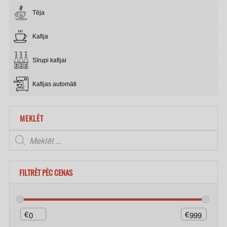
Tēja
Kafija
Sīrupi kafijai
Kafijas automāti
MEKLĒT
FILTRĒT PĒC CENAS
€
€