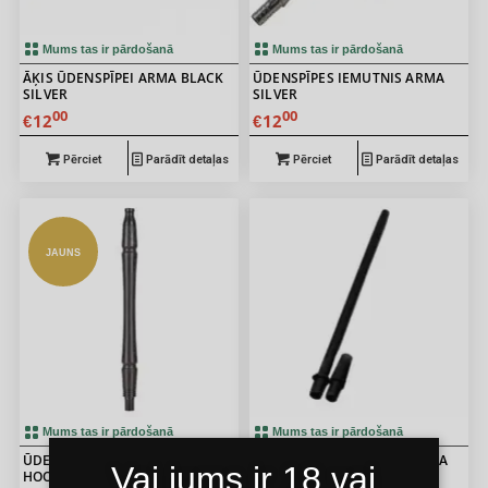
Mums tas ir pārdošanā
Mums tas ir pārdošanā
ĀĶIS ŪDENSPĪPEI ARMA BLACK
ŪDENSPĪPES IEMUTNIS ARMA
SILVER
SILVER
00
00
12
12
€
€
Pērciet
Parādīt detaļas
Pērciet
Parādīt detaļas
JAUNS
Mums tas ir pārdošanā
Mums tas ir pārdošanā
ŪDENSPĪPES IEMUTNIS AROMA
IESTRĀDE ŪDENSPĪPEI MELNA
Vai jums ir 18 vai
HOOKAH BLACK
30CM