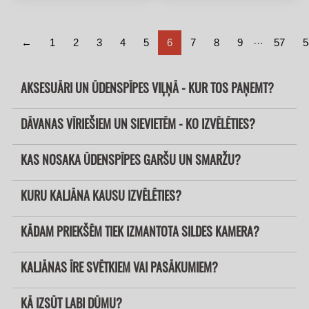
…
←
1
2
3
4
5
6
7
8
9
57
5
AKSESUĀRI UN ŪDENSPĪPES VIĻŅĀ - KUR TOS PAŅEMT?
DĀVANAS VĪRIEŠIEM UN SIEVIETĒM - KO IZVĒLĒTIES?
KAS NOSAKA ŪDENSPĪPES GARŠU UN SMARŽU?
KURU KALJĀNA KAUSU IZVĒLĒTIES?
KĀDAM PRIEKŠĒM TIEK IZMANTOTA SILDES KAMERA?
KALJĀNAS ĪRE SVĒTKIEM VAI PASĀKUMIEM?
KĀ IZSŪT LABI DŪMU?