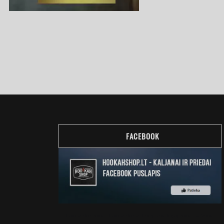
FACEBOOK
Fajki wodne online - Fajki wodne w dobrej cenie kupuj online - w Wilnie