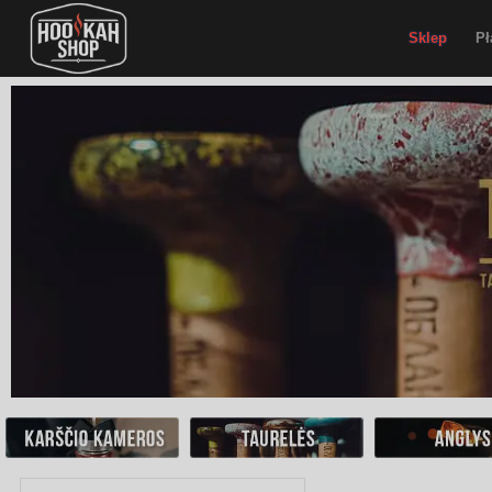
Sklep
Pł