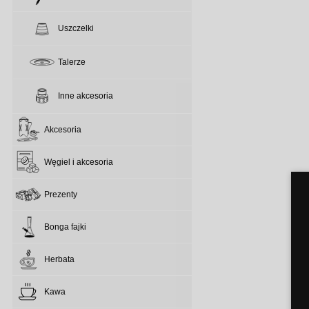
Uszczelki
Talerze
Inne akcesoria
Akcesoria
Węgiel i akcesoria
Prezenty
Bonga fajki
Herbata
Kawa