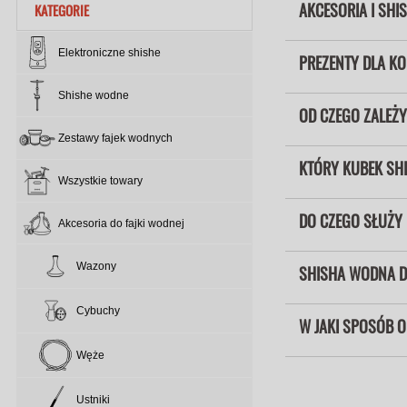
AKCESORIA I SHI
KATEGORIE
Elektroniczne shishe
PREZENTY DLA KO
Shishe wodne
OD CZEGO ZALEŻY
Zestawy fajek wodnych
KTÓRY KUBEK SH
Wszystkie towary
DO CZEGO SŁUŻY
Akcesoria do fajki wodnej
Wazony
SHISHA WODNA D
Cybuchy
W JAKI SPOSÓB 
Węże
Ustniki