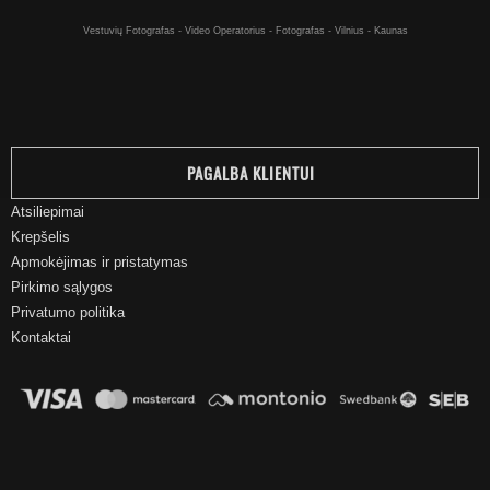
Kaljanai internetu - Kaljanas už gerą kainą pirkti internetu - Vilniuje
Vestuvių Fotografas - Video Operatorius - Fotografas - Vilnius - Kaunas
PAGALBA KLIENTUI
Atsiliepimai
Krepšelis
Apmokėjimas ir pristatymas
Pirkimo sąlygos
Privatumo politika
Kontaktai