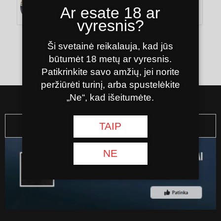
Geriausios tabako kombinacijos
Ar esate 18 ar
skirtos Jūsų kaljanui
vyresnis?
Ši svetainė reikalauja, kad jūs
būtumėt 18 metų ar vyresnis.
Patikrinkite savo amžių, jei norite
peržiūrėti turinį, arba spustelėkite
„Ne“, kad išeitumėte.
TAIP
FACEBOOK
NE