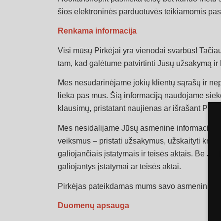
šios elektroninės parduotuvės teikiamomis pasla
Renkama informacija
Visi mūsų Pirkėjai yra vienodai svarbūs! Tačiau
tam, kad galėtume patvirtinti Jūsų užsakymą ir l
Mes nesudarinėjame jokių klientų sąrašų ir n
lieka pas mus. Šią informaciją naudojame siekda
klausimų, pristatant naujienas ar išrašant PVM 
Mes nesidalijame Jūsų asmenine informacija su 
veiksmus – pristati užsakymus, užskaityti kred
galiojančiais įstatymais ir teisės aktais. Be J
galiojantys įstatymai ar teisės aktai.
Pirkėjas pateikdamas mums savo asmeninius duo
Duomenų apsauga