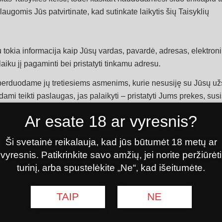
ugomis Jūs patvirtinate, kad sutinkate laikytis šių Taisyklių
 tokia informacija kaip Jūsų vardas, pavardė, adresas, elektroni
aiku jį pagaminti bei pristatyti tinkamu adresu.
eperduodame jų tretiesiems asmenims, kurie nesusiję su Jūsų u
mi teikti paslaugas, jas palaikyti – pristatyti Jums prekes, susi
sąskaitą-faktūrą ir pan.
Ar esate 18 ar vyresnis?
įmonėmis ar asmenimis, išskyrus tam tikrus, čia pateiktus atve
Ši svetainė reikalauja, kad jūs būtumėt 18 metų ar
ito kortelių apmokėjimus (pvz. mokėjimai.lt). Visa asmeninė Pirk
vyresnis. Patikrinkite savo amžių, jei norite peržiūrėti
ūsų sutikimo Jūsų asmeniniai duomenys nebus naudojami kitais nei
turinį, arba spustelėkite „Ne“, kad išeitumėte.
menis sutinka, kad mes galime rinkti, naudoti ir atskleisti as
TAIP
NE