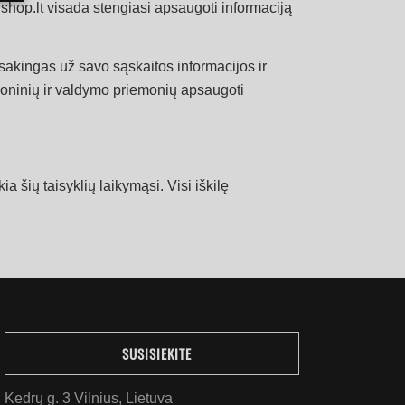
hop.lt visada stengiasi apsaugoti informaciją
akingas už savo sąskaitos informacijos ir
roninių ir valdymo priemonių apsaugoti
a šių taisyklių laikymąsi. Visi iškilę
SUSISIEKITE
Kedrų g. 3 Vilnius, Lietuva