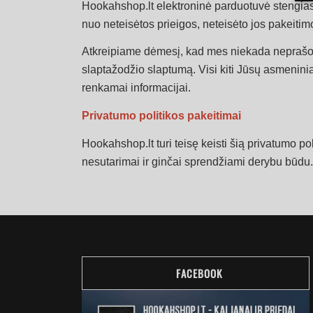
Hookahshop.lt elektroninė parduotuvė stengias
nuo neteisėtos prieigos, neteisėto jos pakeitim
Atkreipiame dėmesį, kad mes niekada neprašome
slaptažodžio slaptumą. Visi kiti Jūsų asmenini
renkamai informacijai.
Privatumo politikos pakeitimai
Hookahshop.lt turi teisę keisti šią privatumo po
nesutarimai ir ginčai sprendžiami derybu būdu.
FACEBOOK