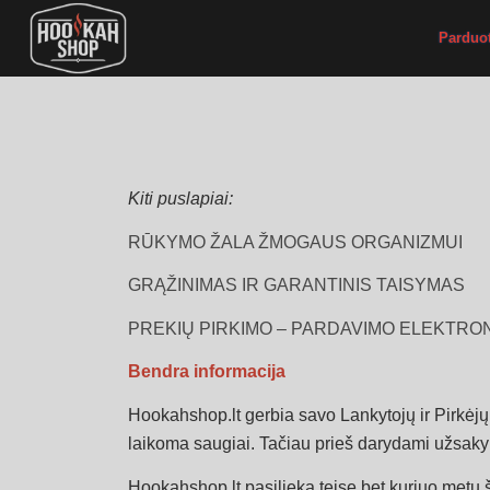
Parduo
Kiti puslapiai:
RŪKYMO ŽALA ŽMOGAUS ORGANIZMUI
GRĄŽINIMAS IR GARANTINIS TAISYMAS
PREKIŲ PIRKIMO – PARDAVIMO ELEKTRO
Bendra informacija
Hookahshop.lt gerbia savo Lankytojų ir Pirkėjų
laikoma saugiai. Tačiau prieš darydami užsakym
Hookahshop.lt pasilieka teisę bet kuriuo metu š