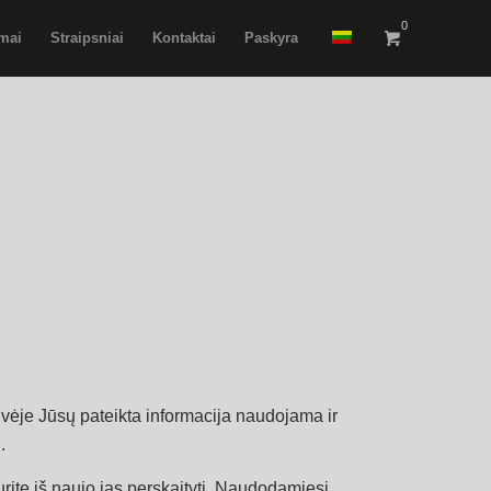
0
imai
Straipsniai
Kontaktai
Paskyra
uvėje Jūsų pateikta informacija naudojama ir
.
urite iš naujo jas perskaityti. Naudodamiesi