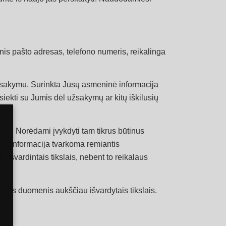
nis pašto adresas, telefono numeris, reikalinga
žsakymu. Surinkta Jūsų asmeninė informacija
siekti su Jumis dėl užsakymų ar kitų iškilusių
jus. Norėdami įvykdyti tam tikrus būtinus
ėjo informacija tvarkoma remiantis
 išvardintais tikslais, nebent to reikalaus
mens duomenis aukščiau išvardytais tikslais.