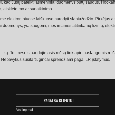
i, kad Jūsų pateikti asmeniniai duomenys būtų saugūs. Hookahs
o, atskleidimo ar sunaikinimo.
 elektroniniuose laiškuose nurodyti slaptažodžio. Pirkėjas ats
ai duomenys, yra saugomi, mes imamės atitinkamų fizinių, elekt
litiką. Tolimesnis naudojimasis mūsų tinklapio paslaugomis reiški
 Nepavykus susitarti, ginčai sprendžiami pagal LR įstatymus.
PAGALBA KLIENTUI
Atsiliepimai