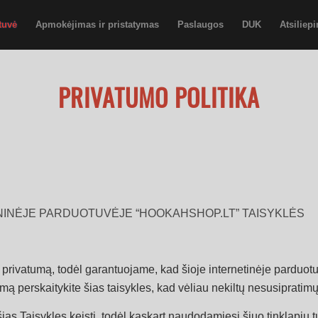
tuvė
Apmokėjimas ir pristatymas
Paslaugos
DUK
Atsiliep
PRIVATUMO POLITIKA
NINĖJE PARDUOTUVĖJE “HOOKAHSHOP.LT” TAISYKLĖS
 privatumą, todėl garantuojame, kad šioje internetinėje parduot
ą perskaitykite šias taisykles, kad vėliau nekiltų nesusipratimų
ias Taisykles keisti, todėl kaskart naudodamiesi šiuo tinklapiu t