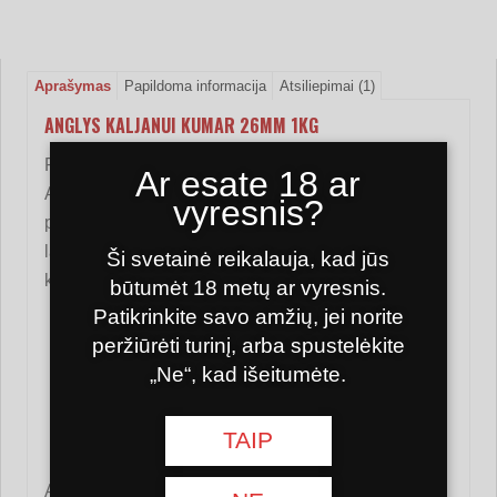
Aprašymas
Papildoma informacija
Atsiliepimai (1)
ANGLYS KALJANUI KUMAR 26MM 1KG
Premium klasės, natūralios kokoso anglys kaljanui.
Ar esate 18 ar
Anglys suteikia daug kaitros, kas leis mėgautis
vyresnis?
puikiu skoniu dar ilgiau. Anglis netrupa ir palieka
labai mažai pelenų. Pagaminta, pagal Lietuvos
Ši svetainė reikalauja, kad jūs
kaljanų entuziastų kokybės poreikius.
būtumėt 18 metų ar vyresnis.
Patikrinkite savo amžių, jei norite
Angliuko dydis: 26x26x26mm
peržiūrėti turinį, arba spustelėkite
Pakuotėje: 64vnt
„Ne“, kad išeitumėte.
Pakuotės svoris: 1kg
Importuotojas: Lietuva
TAIP
Kilmės šalis: Indonezija
Anglims užkurti reikalinga elektrinė kaitlentė