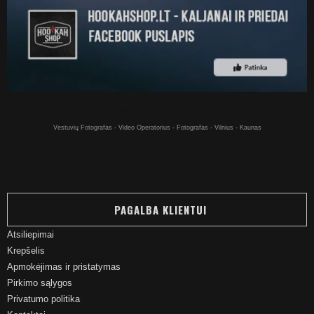
Kaljanai internetu - Kaljanas už gerą kainą pirkti internetu - Vilniuje
Vestuvių Fotografas - Video Operatorius - Fotografas - Vilnius - Kaunas
PAGALBA KLIENTUI
Atsiliepimai
Krepšelis
Apmokėjimas ir pristatymas
Pirkimo sąlygos
Privatumo politika