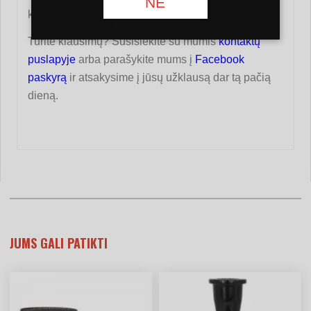
NE
kaljanui, turistinė dujinė viryklė ar pan.
Turite klausimų? Susisiekite su mumis
kontaktų
puslapyje
arba parašykite mums į
Facebook
paskyrą
ir atsakysime į jūsų užklausą dar tą pačią
dieną.
JUMS GALI PATIKTI