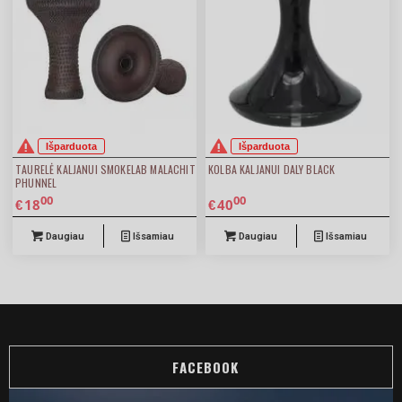
Išparduota
Išparduota
TAURELĖ KALJANUI SMOKELAB MALACHIT
KOLBA KALJANUI DALY BLACK
PHUNNEL
00
00
18
40
€
€
Daugiau
Išsamiau
Daugiau
Išsamiau
FACEBOOK