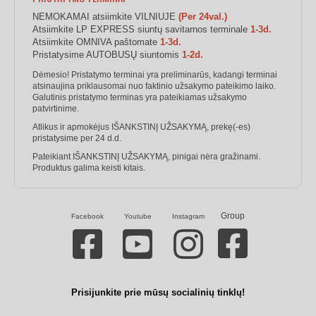
NEMOKAMAI atsiimkite VILNIUJE
(Per 24val.)
Atsiimkite LP EXPRESS siuntų savitarnos terminale
1-3d.
Atsiimkite OMNIVA paštomate
1-3d.
Pristatysime AUTOBUSŲ siuntomis
1-2d.
Dėmesio! Pristatymo terminai yra preliminarūs, kadangi terminai
atsinaujina priklausomai nuo faktinio užsakymo pateikimo laiko.
Galutinis pristatymo terminas yra pateikiamas užsakymo
patvirtinime.
Atlikus ir apmokėjus IŠANKSTINĮ UŽSAKYMĄ, prekę(-es)
pristatysime per 24 d.d.
Pateikiant IŠANKSTINĮ UŽSAKYMĄ, pinigai nėra gražinami.
Produktus galima keisti kitais.
Group
Facebook
Youtube
Instagram
Prisijunkite prie mūsų socialinių tinklų!