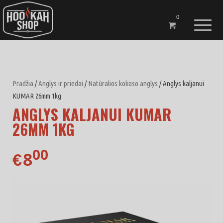
0
Pradžia
/
Anglys ir priedai
/
Natūralios kokoso anglys
/ Anglys kaljanui
KUMAR 26mm 1kg
ANGLYS KALJANUI KUMAR
26MM 1KG
00
8
€