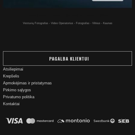
Kaljanai internetu - Kaljanas už gerą kainą pirkti internetu - Vilniuje
Vestuvių Fotografas - Video Operatorius - Fotografas - Vilnius - Kaunas
PAGALBA KLIENTUI
Atsiliepimai
Krepšelis
Apmokėjimas ir pristatymas
Pirkimo sąlygos
Privatumo politika
Kontaktai