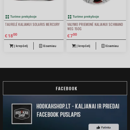
Turime prekyboje
Turime prekyboje
TAURELĖ KALJANUI SOLARIS MERCURY
VALYMO PRIEMONĖ KALJANUI SCHMAND
WEG 150G
00
00
18
7
€
€
Į krepšelį
Išsamiau
Į krepšelį
Išsamiau
FACEBOOK