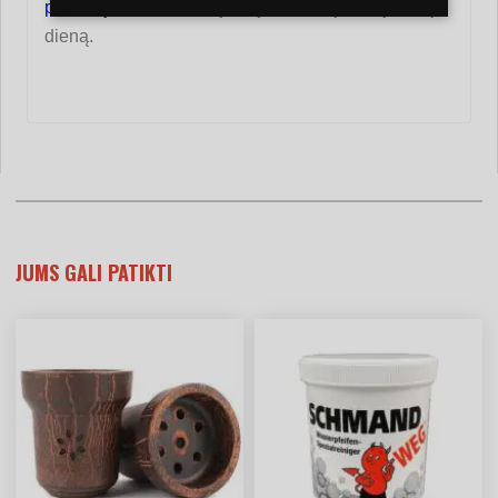
paskyrą
ir atsakysime į jūsų užklausą dar tą pačią
dieną.
JUMS GALI PATIKTI