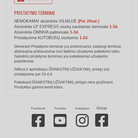
PRISTATYMO TERMINAI
NEMOKAMAI atsiimkite VILNIUJE
(Per 24val.)
Atsiimkite LP EXPRESS siuntų savitarnos terminale
1-3d.
Atsiimkite OMNIVA paštomate
1-3d.
Pristatysime AUTOBUSŲ siuntomis
1-2d.
Dėmesio! Pristatymo terminai yra preliminarūs, kadangi terminai
atsinaujina priklausomai nuo faktinio užsakymo pateikimo laiko.
Galutinis pristatymo terminas yra pateikiamas užsakymo
patvirtinime.
Atlikus ir apmokėjus IŠANKSTINĮ UŽSAKYMĄ, prekę(-es)
pristatysime per 24 d.d.
Pateikiant IŠANKSTINĮ UŽSAKYMĄ, pinigai nėra gražinami.
Produktus galima keisti kitais.
Group
Facebook
Youtube
Instagram