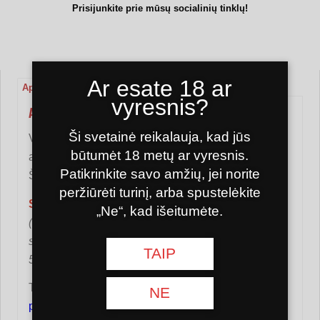
Prisijunkite prie mūsų socialinių tinklų!
Ar esate 18 ar
Aprašymas
Papildoma informacija
Atsiliepimai (0)
vyresnis?
ARBATA GULFSTREAM AVIEČIŲ 50G
Ši svetainė reikalauja, kad jūs
Vaikystės prisiminimais dvelkiantis saldus ir
būtumėt 18 metų ar vyresnis.
aromatingas sunokusių aviečių ir imbiero derinys.
Patikrinkite savo amžių, jei norite
Šis arbatos mišinys pagamintas tyrės pagrindu.
peržiūrėti turinį, arba spustelėkite
Sudėtis: avietės, medus, imbieras, cinamonas.
„Ne“, kad išeitumėte.
(šaldytos avietės 39%, cukrus, šaldyti juodieji
serbentai 9%, naturalus medus 8%, imbierų šaknys
TAIP
5%, maltas cinamonas. Be GMO.)
Turite klausimų? Susisiekite su mumis
kontaktų
NE
puslapyje
arba parašykite mums į
Facebook