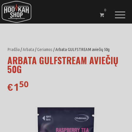
0
Pradžia
/
Arbata
/
Geriamos
/ Arbata GULFSTREAM aviečių 50g
ARBATA GULFSTREAM AVIEČIŲ
50G
50
1
€