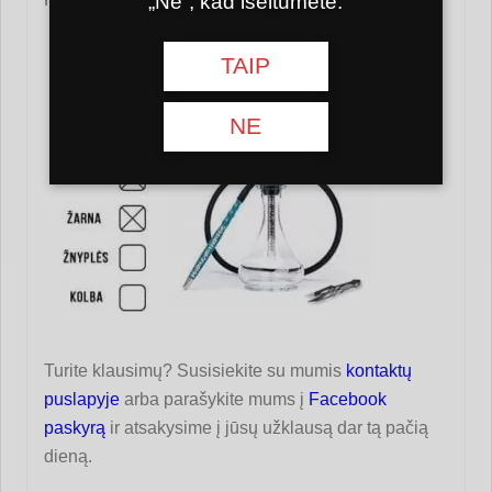
„Ne“, kad išeitumėte.
TAIP
NE
Turite klausimų? Susisiekite su mumis
kontaktų
puslapyje
arba parašykite mums į
Facebook
paskyrą
ir atsakysime į jūsų užklausą dar tą pačią
dieną.