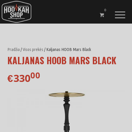
0
Pradžia
/
Visos prekės
/ Kaljanas HOOB Mars Black
KALJANAS HOOB MARS BLACK
00
330
€