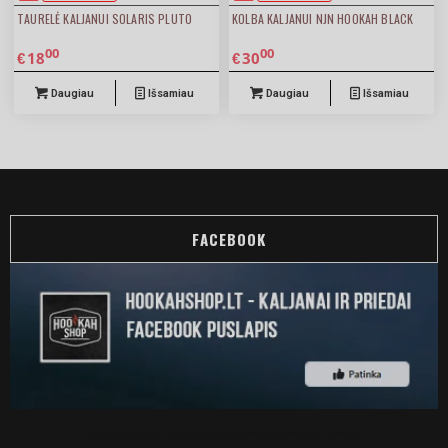
TAURELĖ KALJANUI SOLARIS PLUTO
KOLBA KALJANUI NJN HOOKAH BLACK
00
00
18
30
€
€
Daugiau
Išsamiau
Daugiau
Išsamiau
FACEBOOK
Kaljanai internetu - Kaljanas už gerą kainą pirkti internetu - Vilniuje