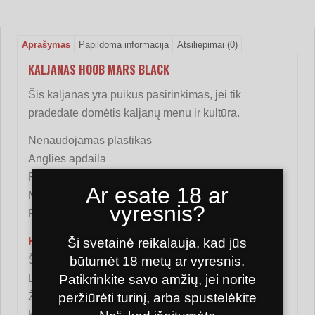
Aprašymas
Papildoma informacija
Atsiliepimai (0)
KALJANAS HOOB MARS BLACK
Šis kaljanas yra puikus pasirinkimas, jei tik
pradedate domėtis kaljanų menu ir kultūra.
Nenaudojamas plastikas
Anglies apdaila
Pasirinktinai reguliuojamas oro srautas
Ar esate 18 ar
Magnetinės žarnos jungtis
vyresnis?
Patogus ir lengvas naudoti
Ši svetainė reikalauja, kad jūs
Komplektacija:
būtumėt 18 metų ar vyresnis.
Šachta
Patikrinkite savo amžių, jei norite
Lėkštė
peržiūrėti turinį, arba spustelėkite
Žarna
Kandiklis