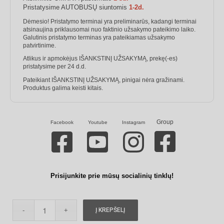
Pristatysime AUTOBUSŲ siuntomis
1-2d.
Dėmesio! Pristatymo terminai yra preliminarūs, kadangi terminai
atsinaujina priklausomai nuo faktinio užsakymo pateikimo laiko.
Galutinis pristatymo terminas yra pateikiamas užsakymo
patvirtinime.
Atlikus ir apmokėjus IŠANKSTINĮ UŽSAKYMĄ, prekę(-es)
pristatysime per 24 d.d.
Pateikiant IŠANKSTINĮ UŽSAKYMĄ, pinigai nėra gražinami.
Produktus galima keisti kitais.
Group
Facebook
Youtube
Instagram
Prisijunkite prie mūsų socialinių tinklų!
Į KREPŠELĮ