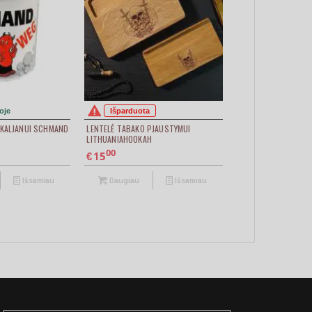
oje
Išparduota
 KALJANUI SCHMAND
LENTELĖ TABAKO PJAUSTYMUI
LITHUANIAHOOKAH
00
15
€
Išsamiau
Daugiau
Išsamiau