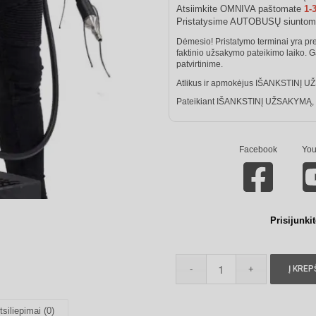
Atsiimkite OMNIVA paštomate
1-
Pristatysime AUTOBUSŲ siunto
Dėmesio! Pristatymo terminai yra pr
faktinio užsakymo pateikimo laiko. 
patvirtinime.
Atlikus ir apmokėjus IŠANKSTINĮ UŽ
Pateikiant IŠANKSTINĮ UŽSAKYMĄ, pin
Facebook
You
Prisijunki
Į KREP
tsiliepimai (0)