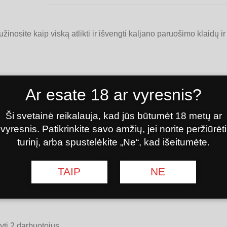
site kaip viską atlikti ir išvengti kaljano paruošimo klaidų ir 
Ar esate 18 ar vyresnis?
ionalumą bei jo galimybes.
s ir kaljanų skirtumus.
Ši svetainė reikalauja, kad jūs būtumėt 18 metų ar
valyti.
vyresnis. Patikrinkite savo amžių, jei norite peržiūrėti
ų paruošimo būdus.
turinį, arba spustelėkite „Ne“, kad išeitumėte.
eratūrą.
ko skonius, tabako įsigijimą ir pardavimą įmonės veikloje.
TAIP
NE
rtingomis taurelėmis.
ti 2 darbuotojus.