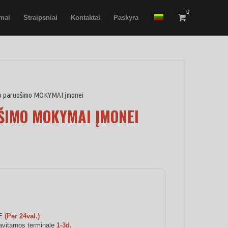
0
imai
Straipsniai
Kontaktai
Paskyra
no paruošimo MOKYMAI įmonei
ŠIMO MOKYMAI ĮMONEI
JE
(Per 24val.)
vitarnos terminale
1-3d.