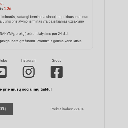
3d.
mis
1-2d.
eliminarūs, kadangi terminai atsinaujina priklausomai nuo
Galutinis pristatymo terminas yra pateikiamas užsakymo
SAKYMĄ, prekę(-es) pristatysime per 24 d.d.
igai nėra gražinami. Produktus galima keisti kitais.
tube
Instagram
Group
te prie mūsų socialinių tinklų!
ŠELĮ
Prekės kodas:
22434