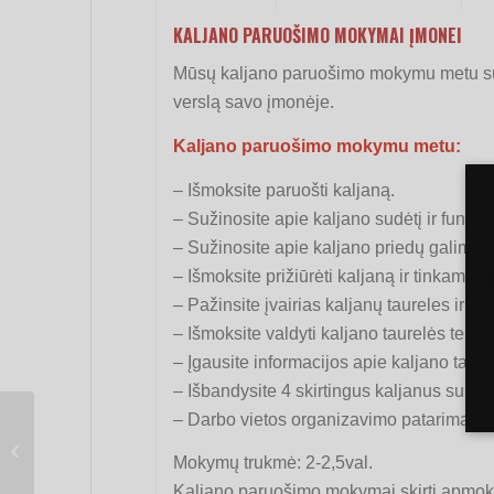
KALJANO PARUOŠIMO MOKYMAI ĮMONEI
Mūsų kaljano paruošimo mokymu metu sužino
verslą savo įmonėje.
Kaljano paruošimo mokymu metu:
– Išmoksite paruošti kaljaną.
– Sužinosite apie kaljano sudėtį ir funkc
– Sužinosite apie kaljano priedų galimybe
– Išmoksite prižiūrėti kaljaną ir tinkamai jį 
– Pažinsite įvairias kaljanų taureles ir j
– Išmoksite valdyti kaljano taurelės temp
– Įgausite informacijos apie kaljano taba
– Išbandysite 4 skirtingus kaljanus su ski
– Darbo vietos organizavimo patarimai.
Kaljano paruošimo
MOKYMAI vienam
Mokymų trukmė: 2-2,5val.
asmeniui
Kaljano paruošimo mokymai skirti apmoky