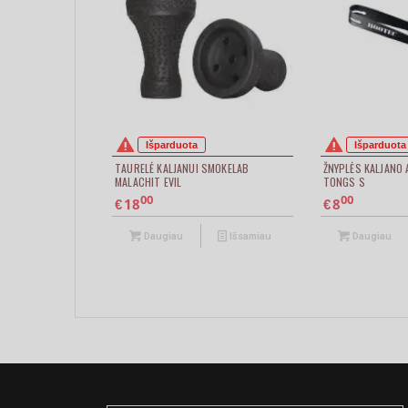
Išparduota
Išparduota
TAURELĖ KALJANUI SMOKELAB
ŽNYPLĖS KALJANO
MALACHIT EVIL
TONGS S
00
00
18
8
€
€
Daugiau
Išsamiau
Daugiau