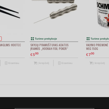
5.00
Turime prekyboje
Turime prekyb
 ANGLIMS HOOTEC
SKYLIŲ PRAMUŠTUVAS ADATOS
VALYMO PRIEMONĖ
ĮRANKIS „HOOKAH FOIL POKER“
WEG 150G
00
00
5
7
€
€
Išsamiau
Į krepšelį
Išsamiau
Į krepšelį