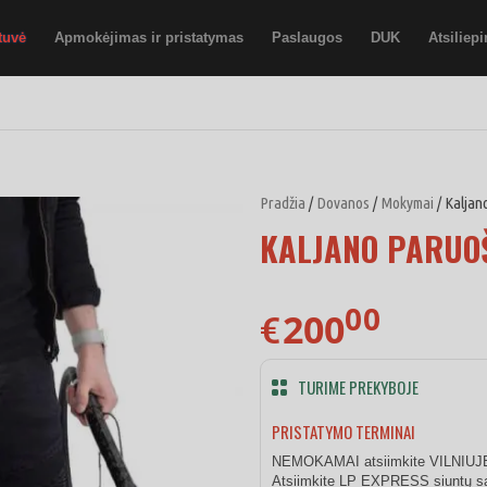
tuvė
Apmokėjimas ir pristatymas
Paslaugos
DUK
Atsiliep
Pradžia
/
Dovanos
/
Mokymai
/ Kalja
KALJANO PARUO
00
200
€
TURIME PREKYBOJE
PRISTATYMO TERMINAI
NEMOKAMAI atsiimkite VILNIU
Atsiimkite LP EXPRESS siuntų sa