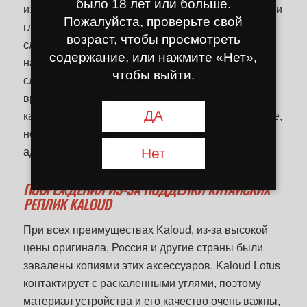
было 18 лет или больше.
изготовлении фольги много нюансов: матовая или
Пожалуйста, проверьте свой
глянцевая сторона фольги, сколько слоев нужно
возраст, чтобы просмотреть
сложить, сколько дырок сделать, как правильно
содержание, или нажмите «Нет»,
натянуть фольгу, а это все усложняет, и в этом
чтобы выйти.
случае на приготовление кальяна уходит больше
времени. время, чем использование
тепловая
ДА
камера
. Kaloud проще в использовании и удобнее,
но преимущества фольги - универсальность в
Нет
адаптации к разным размерам чашек.
ПОВРЕЖДЕНИЯ ИЗ-ЗА ПОДДЕЛКИ КИТАЙСКИХ
РЕПЛИК KALOUD
При всех преимуществах Kaloud, из-за высокой
цены оригинала, Россия и другие страны были
завалены копиями этих аксессуаров. Kaloud Lotus
контактирует с раскаленными углями, поэтому
материал устройства и его качество очень важны,