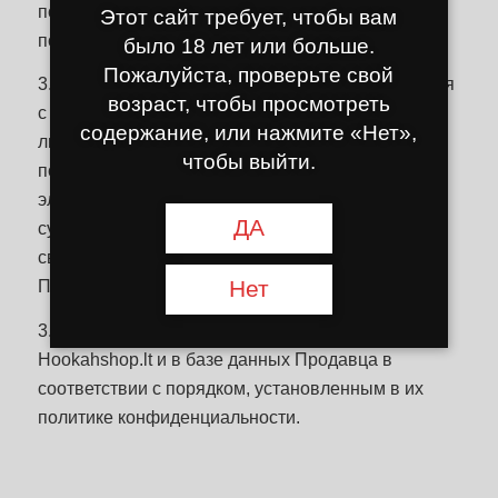
подтверждением заказа на адрес электронной
Этот сайт требует, чтобы вам
почты, указанный Покупателем.
было 18 лет или больше.
Пожалуйста, проверьте свой
3.5. Утверждая Правила, Покупатель соглашается
возраст, чтобы просмотреть
с тем, что инструкция заказанного товара на
содержание, или нажмите «Нет»,
литовском языке должна быть предоставлена не
чтобы выйти.
позднее, чем в момент доставки товара на адрес
электронной почты, указанный Покупателем. Вся
ДА
существенная информация о продукте и его
свойствах представлена в описании продукта
Нет
Продавца Hookahshop.lt.
3.6. Каждый заказ Покупателя хранится на
Hookahshop.lt и в базе данных Продавца в
соответствии с порядком, установленным в их
политике конфиденциальности.