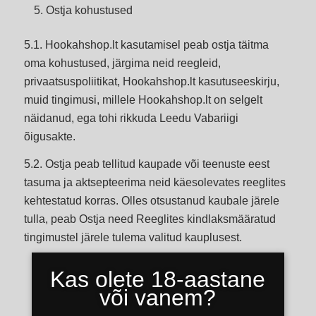
Ostja kohustused
5.1. Hookahshop.lt kasutamisel peab ostja täitma
oma kohustused, järgima neid reegleid,
privaatsuspoliitikat, Hookahshop.lt kasutuseeskirju,
muid tingimusi, millele Hookahshop.lt on selgelt
näidanud, ega tohi rikkuda Leedu Vabariigi
õigusakte.
5.2. Ostja peab tellitud kaupade või teenuste eest
tasuma ja aktsepteerima neid käesolevates reeglites
kehtestatud korras. Olles otsustanud kaubale järele
tulla, peab Ostja need Reeglites kindlaksmääratud
tingimustel järele tulema valitud kauplusest.
Kas olete 18-aastane
või vanem?
Müüja õigused