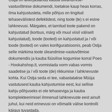
vastuvõtmise dokumendi, loetakse kaup heas korras,
ilma kahjustusteta, mille põhjus on tingitud
tehasevälistest defektidest, ning toote (te) s ei esine
lahknevusi. Märgates, et tarnitud toote pakend on
kahjustatud (kortsus, märg või muul viisil väliselt
kahjustatud), toode (tooted) on kahjustatud ja / või
toode (tooted) on vales konfiguratsioonis, peab Ostja
selle märkima toote üleandmise-vastuvõtmise
dokumendis ja kauba füüsilise kogumise korral Poes
- Hookahshop.lt, vormistada vorm vabas vormis
saadetise ja / või toote (de) rikkumise / lahknevuste
kohta. Kui Ostja seda ei tee, vabastatakse Müüja
vastutusest kauba kahjustumise eest, kui sellise
kahju põhjuseks ei ole tehaseviga ja kauba
komplekteerimisel ilmnenud lahknevuste eest ainult
juhul, kui neid erinevusi on võimalik välise kontrolli
käigus tuvastada.