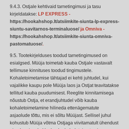
9.4.3. Ostjale kehtivaid tarnetingimusi ja tasu
kirjeldatakse:
LP EXPRESS -
https://hookahshop.lt/atsiimkite-siunta-lp-express-
siuntu-savitarnos-terminaluose/
ja Omniva -
https://hookahshop.lt/atsiimkite-siunta-omniva-
pastomatuose/
.
9.5. Tootekirjelduses toodud tarnetingimused on
esialgsed. Müüja toimetab kauba Ostjale vastavalt
tellimuse kinnituses toodud tingimustele.
Kohaletoimetamise tähtajad ei kehti juhtudel, kui
vajalikke kaupu pole Müüja laos ja Ostjat teavitatakse
tellitud kauba puudumisest. Reeglite kinnitamisega
nõustub Ostja, et erandjuhtudel võib kauba
kohaletoimetamine hilineda ettenägematute
asjaolude tõttu, mis ei sõltu Müüjast. Sellisel juhul
kohustub Müüja võtma Ostjaga viivitamatult ühendust