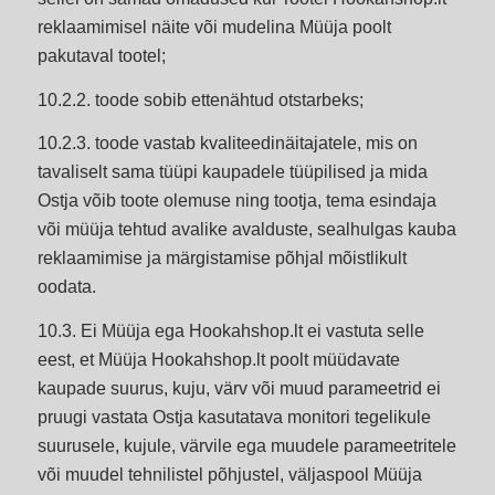
reklaamimisel näite või mudelina Müüja poolt
pakutaval tootel;
10.2.2. toode sobib ettenähtud otstarbeks;
10.2.3. toode vastab kvaliteedinäitajatele, mis on
tavaliselt sama tüüpi kaupadele tüüpilised ja mida
Ostja võib toote olemuse ning tootja, tema esindaja
või müüja tehtud avalike avalduste, sealhulgas kauba
reklaamimise ja märgistamise põhjal mõistlikult
oodata.
10.3. Ei Müüja ega Hookahshop.lt ei vastuta selle
eest, et Müüja Hookahshop.lt poolt müüdavate
kaupade suurus, kuju, värv või muud parameetrid ei
pruugi vastata Ostja kasutatava monitori tegelikule
suurusele, kujule, värvile ega muudele parameetritele
või muudel tehnilistel põhjustel, väljaspool Müüja