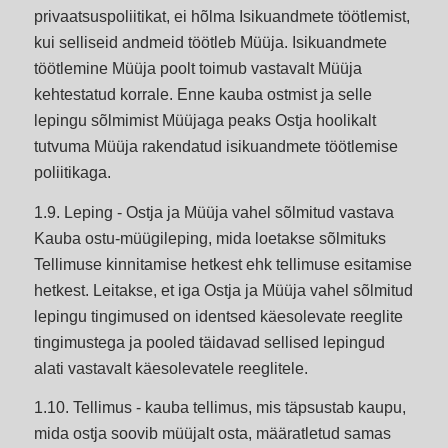
privaatsuspoliitikat, ei hõlma Isikuandmete töötlemist,
kui selliseid andmeid töötleb Müüja. Isikuandmete
töötlemine Müüja poolt toimub vastavalt Müüja
kehtestatud korrale. Enne kauba ostmist ja selle
lepingu sõlmimist Müüjaga peaks Ostja hoolikalt
tutvuma Müüja rakendatud isikuandmete töötlemise
poliitikaga.
1.9. Leping - Ostja ja Müüja vahel sõlmitud vastava
Kauba ostu-müügileping, mida loetakse sõlmituks
Tellimuse kinnitamise hetkest ehk tellimuse esitamise
hetkest. Leitakse, et iga Ostja ja Müüja vahel sõlmitud
lepingu tingimused on identsed käesolevate reeglite
tingimustega ja pooled täidavad sellised lepingud
alati vastavalt käesolevatele reeglitele.
1.10. Tellimus - kauba tellimus, mis täpsustab kaupu,
mida ostja soovib müüjalt osta, määratletud samas