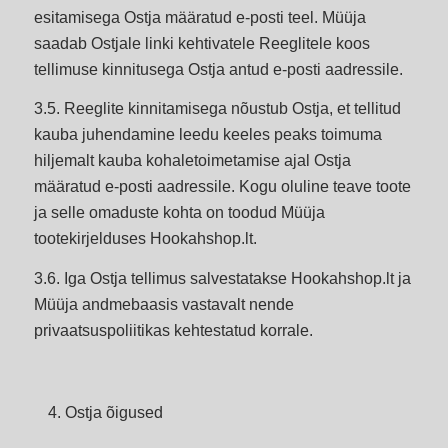
esitamisega Ostja määratud e-posti teel. Müüja
saadab Ostjale linki kehtivatele Reeglitele koos
tellimuse kinnitusega Ostja antud e-posti aadressile.
3.5. Reeglite kinnitamisega nõustub Ostja, et tellitud
kauba juhendamine leedu keeles peaks toimuma
hiljemalt kauba kohaletoimetamise ajal Ostja
määratud e-posti aadressile. Kogu oluline teave toote
ja selle omaduste kohta on toodud Müüja
tootekirjelduses Hookahshop.lt.
3.6. Iga Ostja tellimus salvestatakse Hookahshop.lt ja
Müüja andmebaasis vastavalt nende
privaatsuspoliitikas kehtestatud korrale.
Ostja õigused