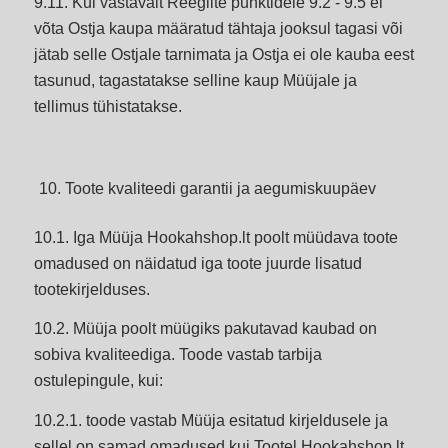
9.11. Kui vastavalt Reeglite punktidele 9.2 - 9.5 ei
võta Ostja kaupa määratud tähtaja jooksul tagasi või
jätab selle Ostjale tarnimata ja Ostja ei ole kauba eest
tasunud, tagastatakse selline kaup Müüjale ja
tellimus tühistatakse.
Toote kvaliteedi garantii ja aegumiskuupäev
10.1. Iga Müüja Hookahshop.lt poolt müüdava toote
omadused on näidatud iga toote juurde lisatud
tootekirjelduses.
10.2. Müüja poolt müügiks pakutavad kaubad on
sobiva kvaliteediga. Toode vastab tarbija
ostulepingule, kui:
10.2.1. toode vastab Müüja esitatud kirjeldusele ja
sellel on samad omadused kui Tootel Hookahshop.lt