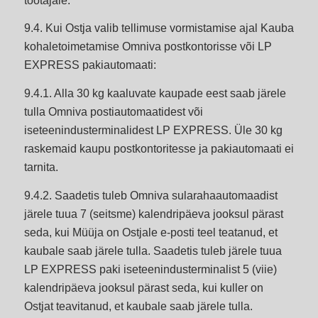
töötajale.
9.4. Kui Ostja valib tellimuse vormistamise ajal Kauba
kohaletoimetamise Omniva postkontorisse või LP
EXPRESS pakiautomaati:
9.4.1. Alla 30 kg kaaluvate kaupade eest saab järele
tulla Omniva postiautomaatidest või
iseteenindusterminalidest LP EXPRESS. Üle 30 kg
raskemaid kaupu postkontoritesse ja pakiautomaati ei
tarnita.
9.4.2. Saadetis tuleb Omniva sularahaautomaadist
järele tuua 7 (seitsme) kalendripäeva jooksul pärast
seda, kui Müüja on Ostjale e-posti teel teatanud, et
kaubale saab järele tulla. Saadetis tuleb järele tuua
LP EXPRESS paki iseteenindusterminalist 5 (viie)
kalendripäeva jooksul pärast seda, kui kuller on
Ostjat teavitanud, et kaubale saab järele tulla.