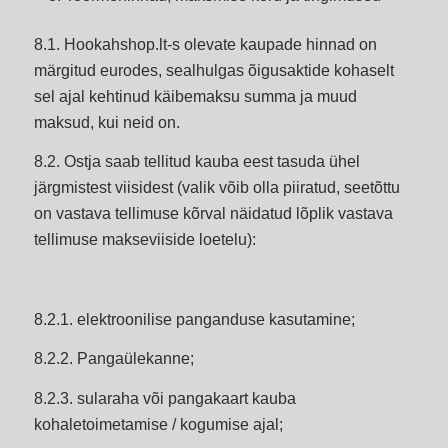
8.1. Hookahshop.lt-s olevate kaupade hinnad on
märgitud eurodes, sealhulgas õigusaktide kohaselt
sel ajal kehtinud käibemaksu summa ja muud
maksud, kui neid on.
8.2. Ostja saab tellitud kauba eest tasuda ühel
järgmistest viisidest (valik võib olla piiratud, seetõttu
on vastava tellimuse kõrval näidatud lõplik vastava
tellimuse makseviiside loetelu):
8.2.1. elektroonilise panganduse kasutamine;
8.2.2. Pangaülekanne;
8.2.3. sularaha või pangakaart kauba
kohaletoimetamise / kogumise ajal;