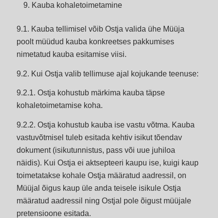
Kauba kohaletoimetamine
9.1. Kauba tellimisel võib Ostja valida ühe Müüja
poolt müüdud kauba konkreetses pakkumises
nimetatud kauba esitamise viisi.
9.2. Kui Ostja valib tellimuse ajal kojukande teenuse:
9.2.1. Ostja kohustub märkima kauba täpse
kohaletoimetamise koha.
9.2.2. Ostja kohustub kauba ise vastu võtma. Kauba
vastuvõtmisel tuleb esitada kehtiv isikut tõendav
dokument (isikutunnistus, pass või uue juhiloa
näidis). Kui Ostja ei aktsepteeri kaupu ise, kuigi kaup
toimetatakse kohale Ostja määratud aadressil, on
Müüjal õigus kaup üle anda teisele isikule Ostja
määratud aadressil ning Ostjal pole õigust müüjale
pretensioone esitada.