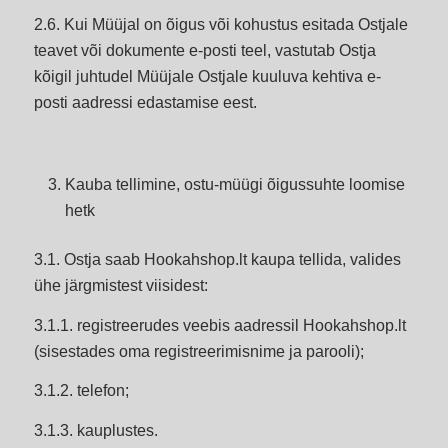
2.6. Kui Müüjal on õigus või kohustus esitada Ostjale
teavet või dokumente e-posti teel, vastutab Ostja
kõigil juhtudel Müüjale Ostjale kuuluva kehtiva e-
posti aadressi edastamise eest.
Kauba tellimine, ostu-müügi õigussuhte loomise
hetk
3.1. Ostja saab Hookahshop.lt kaupa tellida, valides
ühe järgmistest viisidest:
3.1.1. registreerudes veebis aadressil Hookahshop.lt
(sisestades oma registreerimisnime ja parooli);
3.1.2. telefon;
3.1.3. kauplustes.