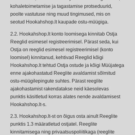
kohaletoimetamise ja tagastamise protseduurid,
poolte vastutuse ning muud tingimused, mis on
seotud Hookahshop.lt kaupade ostu-müügiga.
2.2. Hookahshop.lt konto loomisega kinnitab Ostja
Reeglid esimesel registreerimisel. Pärast seda, kui
Ostja on reeglid esimesel registreerimisel (konto
loomisel) kinnitanud, kehtivad Reeglid kõigi
Hookahshop.lt tehtud Ostja ostude ja kõigi Müüjatega
enne ajakohastatud Reeglite avaldamist sõlmitud
ostu-müügilepingute suhtes. Pärast reeglite
ajakohastamist rakendatakse neid käesolevas
punktis käsitletud korras alates nende avaldamisest
Hookahshop.lt-s.
2.3. Hookahshop.lt-st on õigus osta ainult Reeglite
punktis 1.3 määratletud ostjatel. Reeglite
kinnitamisega ning privaatsuspoliitikaga (reeglite