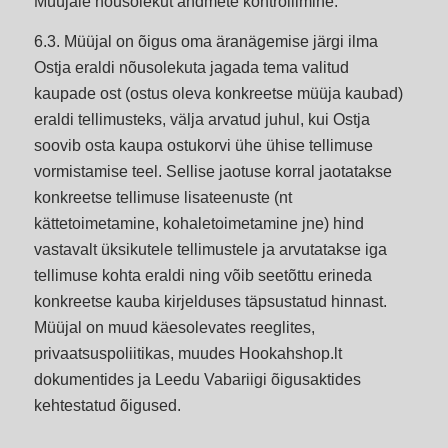
Müüjale nõusolekut andmete kontrollimine.
6.3. Müüjal on õigus oma äranägemise järgi ilma
Ostja eraldi nõusolekuta jagada tema valitud
kaupade ost (ostus oleva konkreetse müüja kaubad)
eraldi tellimusteks, välja arvatud juhul, kui Ostja
soovib osta kaupa ostukorvi ühe ühise tellimuse
vormistamise teel. Sellise jaotuse korral jaotatakse
konkreetse tellimuse lisateenuste (nt
kättetoimetamine, kohaletoimetamine jne) hind
vastavalt üksikutele tellimustele ja arvutatakse iga
tellimuse kohta eraldi ning võib seetõttu erineda
konkreetse kauba kirjelduses täpsustatud hinnast.
Müüjal on muud käesolevates reeglites,
privaatsuspoliitikas, muudes Hookahshop.lt
dokumentides ja Leedu Vabariigi õigusaktides
kehtestatud õigused.