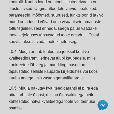
kontrolli. Kauba fotod on ainult illustreerivad ja on
illustratiivsed. Originaaltoodete värvid, pealdised,
parameetrid, mõõtmed, suurused, funktsioonid ja / või
muud omadused võivad oma visuaalsete omaduste
tõttu tegelikkusest erineda, seega palun vaadake
toote kirjelduses täpsustatud toote omadusi. Ostjal
soovitatakse tutvuda toote kirjeldusega.
10.4. Müüja annab teatud aja jooksul kehtiva
kvaliteedigarantii erinevat tüüpi kaupadele, mille
konkreetne tähtaeg ja muud tingimused on
täpsustatud selliste kaupade kirjeldustes või koos
kauba arvega, mis vastab garantiikaardile.
10.5. Müüja pakutav kvaliteedigarantii ei piira ega
piira tarbijate õigusi, mis on õigusaktidega neile
kehtestatud halva kvaliteediga toote või teenuse
ostmisel.