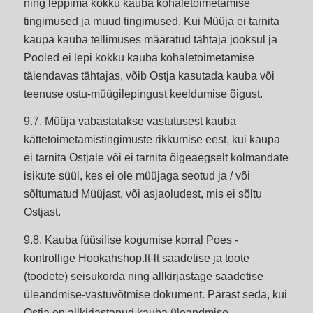
ning leppima kokku kauba kohaletoimetamise
tingimused ja muud tingimused. Kui Müüja ei tarnita
kaupa kauba tellimuses määratud tähtaja jooksul ja
Pooled ei lepi kokku kauba kohaletoimetamise
täiendavas tähtajas, võib Ostja kasutada kauba või
teenuse ostu-müügilepingust keeldumise õigust.
9.7. Müüja vabastatakse vastutusest kauba
kättetoimetamistingimuste rikkumise eest, kui kaupa
ei tarnita Ostjale või ei tarnita õigeaegselt kolmandate
isikute süül, kes ei ole müüjaga seotud ja / või
sõltumatud Müüjast, või asjaoludest, mis ei sõltu
Ostjast.
9.8. Kauba füüsilise kogumise korral Poes -
kontrollige Hookahshop.lt-lt saadetise ja toote
(toodete) seisukorda ning allkirjastage saadetise
üleandmise-vastuvõtmise dokument. Pärast seda, kui
Ostja on allkirjastanud kauba üleandmise-