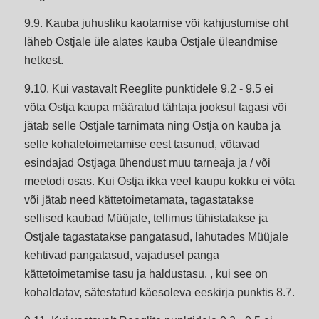
9.9. Kauba juhusliku kaotamise või kahjustumise oht
läheb Ostjale üle alates kauba Ostjale üleandmise
hetkest.
9.10. Kui vastavalt Reeglite punktidele 9.2 - 9.5 ei
võta Ostja kaupa määratud tähtaja jooksul tagasi või
jätab selle Ostjale tarnimata ning Ostja on kauba ja
selle kohaletoimetamise eest tasunud, võtavad
esindajad Ostjaga ühendust muu tarneaja ja / või
meetodi osas. Kui Ostja ikka veel kaupu kokku ei võta
või jätab need kättetoimetamata, tagastatakse
sellised kaubad Müüjale, tellimus tühistatakse ja
Ostjale tagastatakse pangatasud, lahutades Müüjale
kehtivad pangatasud, vajadusel panga
kättetoimetamise tasu ja haldustasu. , kui see on
kohaldatav, sätestatud käesoleva eeskirja punktis 8.7.