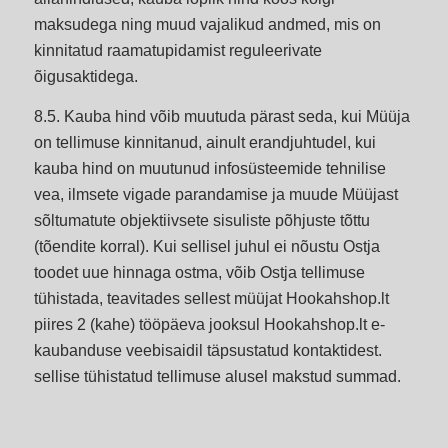
maksudega ning muud vajalikud andmed, mis on
kinnitatud raamatupidamist reguleerivate
õigusaktidega.
8.5. Kauba hind võib muutuda pärast seda, kui Müüja
on tellimuse kinnitanud, ainult erandjuhtudel, kui
kauba hind on muutunud infosüsteemide tehnilise
vea, ilmsete vigade parandamise ja muude Müüjast
sõltumatute objektiivsete sisuliste põhjuste tõttu
(tõendite korral). Kui sellisel juhul ei nõustu Ostja
toodet uue hinnaga ostma, võib Ostja tellimuse
tühistada, teavitades sellest müüjat Hookahshop.lt
piires 2 (kahe) tööpäeva jooksul Hookahshop.lt e-
kaubanduse veebisaidil täpsustatud kontaktidest.
sellise tühistatud tellimuse alusel makstud summad.