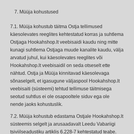
Müüja kohustused
7.1. Müüja kohustub täitma Ostja tellimused
käesolevates reeglites kehtestatud korras ja suhtlema
Ostjaga Hookahshop.lt veebisaidi kaudu ning mitte
kunagi suhtlema Ostjaga muude kanalite kaudu, välja
arvatud juhul, kui käesolevates reeglites või
Hookahshop.lt veebisaidil on seda otseselt ette
nähtud. Ostja ja Müüja kinnitavad käesolevaga
sõnaselgelt, et igasugune väljaspool Hookahshop.lt
veebisaiti (süsteemi) tehtud tellimuse täitmisega
seotud suhtlus ei ole osapooltele siduv ega ole
nende jaoks kohustuslik.
7.2. Müüja kohustub edastama Ostjale Hookahshop.lt
süsteemis selgelt ja arusaadavalt Leedu Vabariigi
tsiviilseadustiku artiklis 6.228-7 kehtestatud teabe.