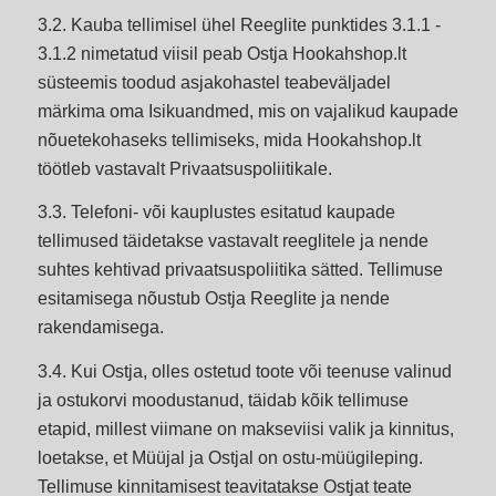
3.2. Kauba tellimisel ühel Reeglite punktides 3.1.1 -
3.1.2 nimetatud viisil peab Ostja Hookahshop.lt
süsteemis toodud asjakohastel teabeväljadel
märkima oma Isikuandmed, mis on vajalikud kaupade
nõuetekohaseks tellimiseks, mida Hookahshop.lt
töötleb vastavalt Privaatsuspoliitikale.
3.3. Telefoni- või kauplustes esitatud kaupade
tellimused täidetakse vastavalt reeglitele ja nende
suhtes kehtivad privaatsuspoliitika sätted. Tellimuse
esitamisega nõustub Ostja Reeglite ja nende
rakendamisega.
3.4. Kui Ostja, olles ostetud toote või teenuse valinud
ja ostukorvi moodustanud, täidab kõik tellimuse
etapid, millest viimane on makseviisi valik ja kinnitus,
loetakse, et Müüjal ja Ostjal on ostu-müügileping.
Tellimuse kinnitamisest teavitatakse Ostjat teate