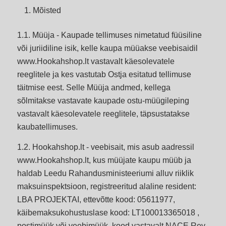
Mõisted
1.1. Müüja - Kaupade tellimuses nimetatud füüsiline
või juriidiline isik, kelle kaupa müüakse veebisaidil
www.Hookahshop.lt vastavalt käesolevatele
reeglitele ja kes vastutab Ostja esitatud tellimuse
täitmise eest. Selle Müüja andmed, kellega
sõlmitakse vastavate kaupade ostu-müügileping
vastavalt käesolevatele reeglitele, täpsustatakse
kaubatellimuses.
1.2. Hookahshop.lt - veebisait, mis asub aadressil
www.Hookahshop.lt, kus müüjate kaupu müüb ja
haldab Leedu Rahandusministeeriumi alluv riiklik
maksuinspektsioon, registreeritud alaline resident:
LBA PROJEKTAI, ettevõtte kood: 05611977,
käibemaksukohustuslase kood: LT100013365018 ,
postimüük või veebimüük, kood vastavalt NACE Rev.