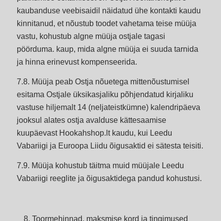
kaubanduse veebisaidil näidatud ühe kontakti kaudu
kinnitanud, et nõustub toodet vahetama teise müüja
vastu, kohustub algne müüja ostjale tagasi
pöörduma. kaup, mida algne müüja ei suuda tarnida
ja hinna erinevust kompenseerida.
7.8. Müüja peab Ostja nõuetega mittenõustumisel
esitama Ostjale üksikasjaliku põhjendatud kirjaliku
vastuse hiljemalt 14 (neljateistkümne) kalendripäeva
jooksul alates ostja avalduse kättesaamise
kuupäevast Hookahshop.lt kaudu, kui Leedu
Vabariigi ja Euroopa Liidu õigusaktid ei sätesta teisiti.
7.9. Müüja kohustub täitma muid müüjale Leedu
Vabariigi reeglite ja õigusaktidega pandud kohustusi.
Toormehinnad, maksmise kord ja tingimused