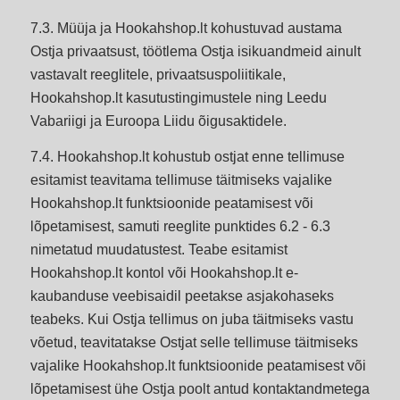
7.3. Müüja ja Hookahshop.lt kohustuvad austama
Ostja privaatsust, töötlema Ostja isikuandmeid ainult
vastavalt reeglitele, privaatsuspoliitikale,
Hookahshop.lt kasutustingimustele ning Leedu
Vabariigi ja Euroopa Liidu õigusaktidele.
7.4. Hookahshop.lt kohustub ostjat enne tellimuse
esitamist teavitama tellimuse täitmiseks vajalike
Hookahshop.lt funktsioonide peatamisest või
lõpetamisest, samuti reeglite punktides 6.2 - 6.3
nimetatud muudatustest. Teabe esitamist
Hookahshop.lt kontol või Hookahshop.lt e-
kaubanduse veebisaidil peetakse asjakohaseks
teabeks. Kui Ostja tellimus on juba täitmiseks vastu
võetud, teavitatakse Ostjat selle tellimuse täitmiseks
vajalike Hookahshop.lt funktsioonide peatamisest või
lõpetamisest ühe Ostja poolt antud kontaktandmetega