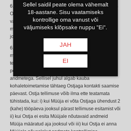
Sellel saidil peate olema vähemalt
6.1. Müüjal ja Hookahshop.lt-l on õigus oma tellimus
18-aastane. Sisu vaatamiseks
Ostjale ette teatamata tühistada, kui Ostja, olles
kontrollige oma vanust või
valinud Reeglite punktides 8.2.1 või 8.2.2 sätestatud
väljumiseks klõpsake nuppu "Ei".
makseviisid, ei tasu kauba eest 3 (kolme) tööpäeva
jooksul.
JAH
6.2. Kui Ostja valib reeglite punktis 8.2.3 sätestatud
makseviisi, on Müüjal Hookahshop.lt kaudu õigus
EI
tellimuses sisalduva teabe osas ebakindluse korral
pöörduda Ostja poole tellimuses täpsustatud
andmetega. Sellisel juhul algab kauba
kohaletoimetamise tähtaeg Ostjaga kontakti saamise
päevast. Ostja tellimuse võib ilma ette teatamata
tühistada, kui: i) kui Müüja ei võta Ostjaga ühendust 2
(kahe) tööpäeva jooksul pärast tellimuse esitamist või
ii) kui Ostja ei esita Müüjale nõutavaid andmeid
Müüja määratud aja jooksul või iii) kui Ostja ei anna