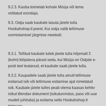
9.2.3. Kauba toimetab kohale Müüja või tema
volitatud esindaja.
9.3. Ostja saab kaubale tasuta järele tulla
Hookahshop.lt poest. Kui ostja valib tellimuse
vormistamisel järgmise meetodi:
9.3.1. Tellitud kaubale tuleb järele tulla hiljemalt 3
(kolm) tööpäeva pärast seda, kui Müüja on Ostjale e-
posti teel teatanud, et kaubale saab järele tulla.
9.3.2. Kaupadele saab järele tulla ainult tellimuse
esitanud isik või tellimuse esitamise ajal nimetatud
isik. Kaubale järele tulles peab olema kaasas kehtiv
isikut tõendav dokument (isikutunnistus, pass või uue
mudeli juhiluba) ja esitama selle Hookahshop.lt