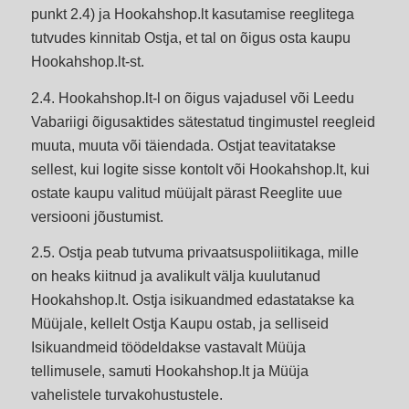
punkt 2.4) ja Hookahshop.lt kasutamise reeglitega
tutvudes kinnitab Ostja, et tal on õigus osta kaupu
Hookahshop.lt-st.
2.4. Hookahshop.lt-l on õigus vajadusel või Leedu
Vabariigi õigusaktides sätestatud tingimustel reegleid
muuta, muuta või täiendada. Ostjat teavitatakse
sellest, kui logite sisse kontolt või Hookahshop.lt, kui
ostate kaupu valitud müüjalt pärast Reeglite uue
versiooni jõustumist.
2.5. Ostja peab tutvuma privaatsuspoliitikaga, mille
on heaks kiitnud ja avalikult välja kuulutanud
Hookahshop.lt. Ostja isikuandmed edastatakse ka
Müüjale, kellelt Ostja Kaupu ostab, ja selliseid
Isikuandmeid töödeldakse vastavalt Müüja
tellimusele, samuti Hookahshop.lt ja Müüja
vahelistele turvakohustustele.