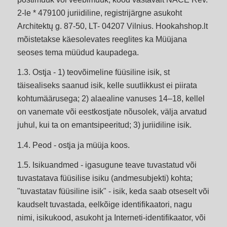
2-le * 479100 juriidiline, registrijärgne asukoht
Architektų g. 87-50, LT- 04207 Vilnius. Hookahshop.lt
mõistetakse käesolevates reeglites ka Müüjana
seoses tema müüdud kaupadega.
1.3. Ostja - 1) teovõimeline füüsiline isik, st
täisealiseks saanud isik, kelle suutlikkust ei piirata
kohtumäärusega; 2) alaealine vanuses 14–18, kellel
on vanemate või eestkostjate nõusolek, välja arvatud
juhul, kui ta on emantsipeeritud; 3) juriidiline isik.
1.4. Peod - ostja ja müüja koos.
1.5. Isikuandmed - igasugune teave tuvastatud või
tuvastatava füüsilise isiku (andmesubjekti) kohta;
"tuvastatav füüsiline isik" - isik, keda saab otseselt või
kaudselt tuvastada, eelkõige identifikaatori, nagu
nimi, isikukood, asukoht ja Interneti-identifikaator, või