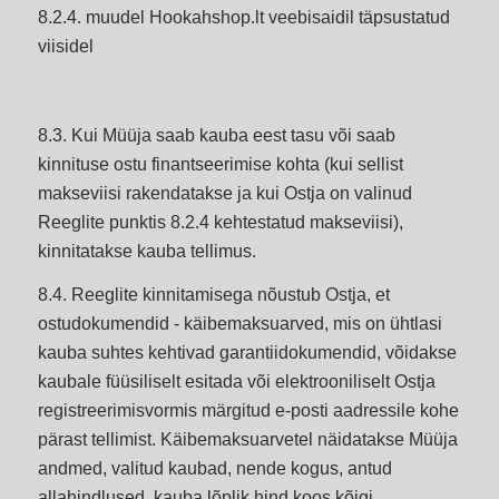
8.2.4. muudel Hookahshop.lt veebisaidil täpsustatud
viisidel
8.3. Kui Müüja saab kauba eest tasu või saab
kinnituse ostu finantseerimise kohta (kui sellist
makseviisi rakendatakse ja kui Ostja on valinud
Reeglite punktis 8.2.4 kehtestatud makseviisi),
kinnitatakse kauba tellimus.
8.4. Reeglite kinnitamisega nõustub Ostja, et
ostudokumendid - käibemaksuarved, mis on ühtlasi
kauba suhtes kehtivad garantiidokumendid, võidakse
kaubale füüsiliselt esitada või elektrooniliselt Ostja
registreerimisvormis märgitud e-posti aadressile kohe
pärast tellimist. Käibemaksuarvetel näidatakse Müüja
andmed, valitud kaubad, nende kogus, antud
allahindlused, kauba lõplik hind koos kõigi