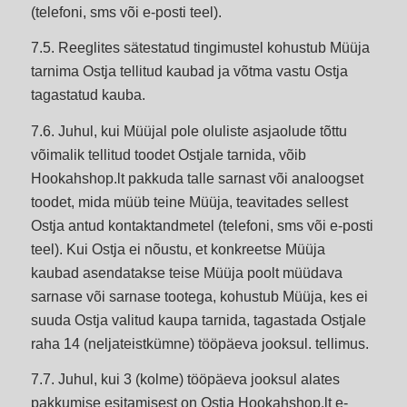
(telefoni, sms või e-posti teel).
7.5. Reeglites sätestatud tingimustel kohustub Müüja
tarnima Ostja tellitud kaubad ja võtma vastu Ostja
tagastatud kauba.
7.6. Juhul, kui Müüjal pole oluliste asjaolude tõttu
võimalik tellitud toodet Ostjale tarnida, võib
Hookahshop.lt pakkuda talle sarnast või analoogset
toodet, mida müüb teine Müüja, teavitades sellest
Ostja antud kontaktandmetel (telefoni, sms või e-posti
teel). Kui Ostja ei nõustu, et konkreetse Müüja
kaubad asendatakse teise Müüja poolt müüdava
sarnase või sarnase tootega, kohustub Müüja, kes ei
suuda Ostja valitud kaupa tarnida, tagastada Ostjale
raha 14 (neljateistkümne) tööpäeva jooksul. tellimus.
7.7. Juhul, kui 3 (kolme) tööpäeva jooksul alates
pakkumise esitamisest on Ostja Hookahshop.lt e-