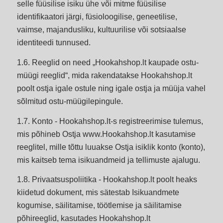
selle füüsilise isiku ühe või mitme füüsilise
identifikaatori järgi, füsioloogilise, geneetilise,
vaimse, majandusliku, kultuurilise või sotsiaalse
identiteedi tunnused.
1.6. Reeglid on need „Hookahshop.lt kaupade ostu-
müügi reeglid“, mida rakendatakse Hookahshop.lt
poolt ostja igale ostule ning igale ostja ja müüja vahel
sõlmitud ostu-müügilepingule.
1.7. Konto - Hookahshop.lt-s registreerimise tulemus,
mis põhineb Ostja www.Hookahshop.lt kasutamise
reeglitel, mille tõttu luuakse Ostja isiklik konto (konto),
mis kaitseb tema isikuandmeid ja tellimuste ajalugu.
1.8. Privaatsuspoliitika - Hookahshop.lt poolt heaks
kiidetud dokument, mis sätestab Isikuandmete
kogumise, säilitamise, töötlemise ja säilitamise
põhireeglid, kasutades Hookahshop.lt