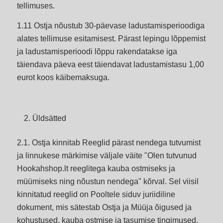
tellimuses.
1.11 Ostja nõustub 30-päevase ladustamisperioodiga
alates tellimuse esitamisest. Pärast lepingu lõppemist
ja ladustamisperioodi lõppu rakendatakse iga
täiendava päeva eest täiendavat ladustamistasu 1,00
eurot koos käibemaksuga.
Üldsätted
2.1. Ostja kinnitab Reeglid pärast nendega tutvumist
ja linnukese märkimise väljale väite "Olen tutvunud
Hookahshop.lt reeglitega kauba ostmiseks ja
müümiseks ning nõustun nendega" kõrval. Sel viisil
kinnitatud reeglid on Pooltele siduv juriidiline
dokument, mis sätestab Ostja ja Müüja õigused ja
kohustused, kauba ostmise ja tasumise tingimused,