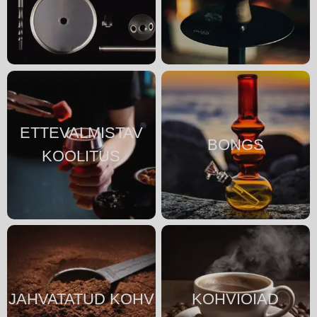
ETTEVALMISTAV
BONGS
KOOLITUS
JAHVATATUD KOHV
KOHVIOIAD