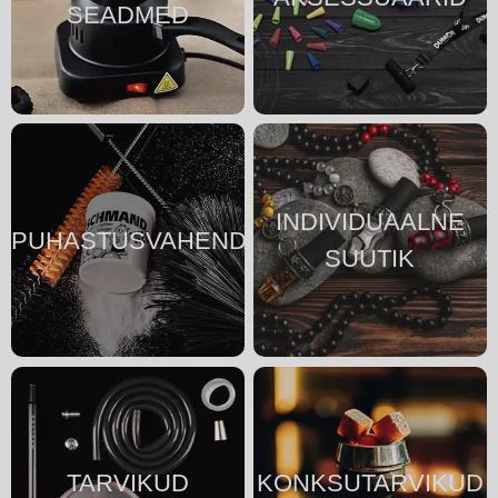
SEADMED
INDIVIDUAALNE
PUHASTUSVAHENDID
SUUTIK
TARVIKUD
KONKSUTARVIKUD