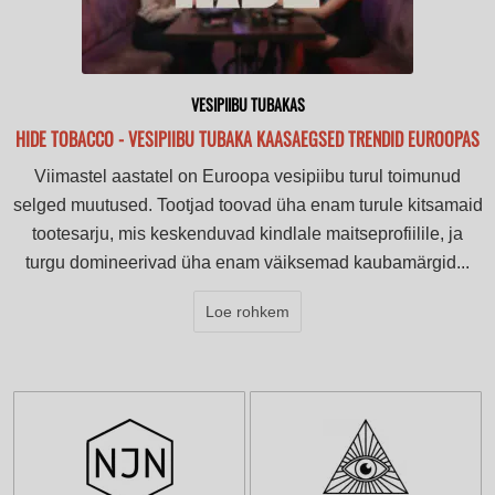
VESIPIIBU TUBAKAS
HIDE TOBACCO - VESIPIIBU TUBAKA KAASAEGSED TRENDID EUROOPAS
Viimastel aastatel on Euroopa vesipiibu turul toimunud
selged muutused. Tootjad toovad üha enam turule kitsamaid
tootesarju, mis keskenduvad kindlale maitseprofiilile, ja
turgu domineerivad üha enam väiksemad kaubamärgid...
Loe rohkem