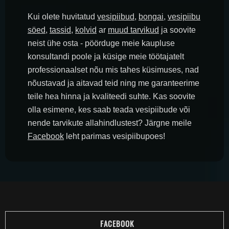
Kui olete huvitatud
vesipiibud
,
bongai
,
vesipiibu
söed
,
tassid
,
kolvid
ar
muud tarvikud
ja soovite
neist ühe osta - pöörduge meie kaupluse
konsultandi poole ja küsige meie töötajatelt
professionaalset nõu mis tahes küsimuses, nad
nõustavad ja aitavad teid ning me garanteerime
teile hea hinna ja kvaliteedi suhte. Kas soovite
olla esimene, kes saab teada vesipiibude või
nende tarvikute allahindlustest? Järgne meile
Facebook
leht parimas vesipiibupoes!
FACEBOOK