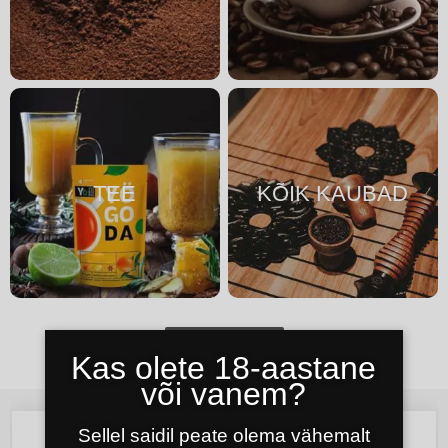
TEE
KÕIK KAUBAD
KÜLAS POES
Kas olete 18-aastane
või vanem?
Sellel saidil peate olema vähemalt