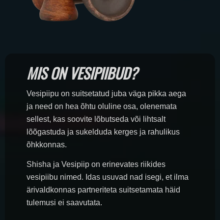
MIS ON VESIPIIBUD?
Vesipiipu on suitsetatud juba väga pikka aega
ja need on hea õhtu oluline osa, olenemata
sellest, kas soovite lõbutseda või lihtsalt
lõõgastuda ja sukelduda kerges ja rahulikus
õhkkonnas.
Shisha ja Vesipiip on erinevates riikides
vesipiibu nimed. Idas usuvad nad isegi, et ilma
ärivaldkonnas partneriteta suitsetamata häid
tulemusi ei saavutata.