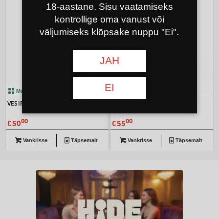
18-aastane. Sisu vaatamiseks
kontrollige oma vanust või
väljumiseks klõpsake nuppu "Ei".
JAH
EI
Meil on see müügis
Meil on see müügis
VESIPIIP ALADIN 2 GO ALU SILVER
VESIPIIP ALADIN 2 GO
ROOSTEVABA TERAS
00
00
50
55
€
€
Vankrisse
Täpsemalt
Vankrisse
Täpsemalt