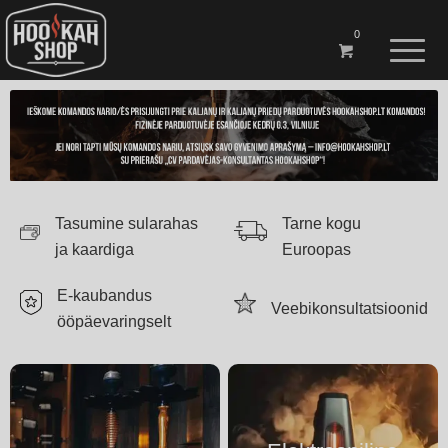
0
Tasumine sularahas
Tarne kogu
ja kaardiga
Euroopas
E-kaubandus
Veebikonsultatsioonid
ööpäevaringselt