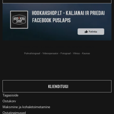
Vesipiibud veebis - hea hinnaga vesipiibud - osta internetist - Vilniuses
Pulmafotograaf - Videooperaator - Fotograaf - Vilnius - Kaunas
KLIENDITUGI
Tagasiside
Ostukorv
Maksmine ja kohaletoimetamine
Ostutingimused