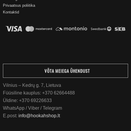
Privaatsus poliitika
Kontaktid
VÕTA MEIEGA ÜHENDUST
Vilnius – Kedrų g. 7, Lietuva
Füüsiline kauplus:
+370 62664488
Üldine:
+370 69226633
WhatsApp / Viber / Telegram
E.post:
info@hookahshop.lt