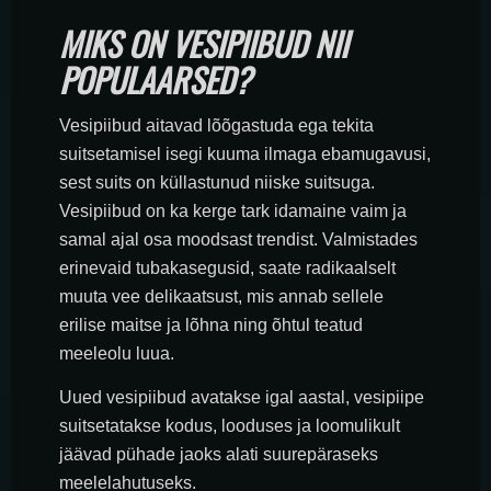
MIKS ON VESIPIIBUD NII
POPULAARSED?
Vesipiibud aitavad lõõgastuda ega tekita
suitsetamisel isegi kuuma ilmaga ebamugavusi,
sest suits on küllastunud niiske suitsuga.
Vesipiibud on ka kerge tark idamaine vaim ja
samal ajal osa moodsast trendist. Valmistades
erinevaid tubakasegusid, saate radikaalselt
muuta vee delikaatsust, mis annab sellele
erilise maitse ja lõhna ning õhtul teatud
meeleolu luua.
Uued vesipiibud avatakse igal aastal, vesipiipe
suitsetatakse kodus, looduses ja loomulikult
jäävad pühade jaoks alati suurepäraseks
meelelahutuseks.