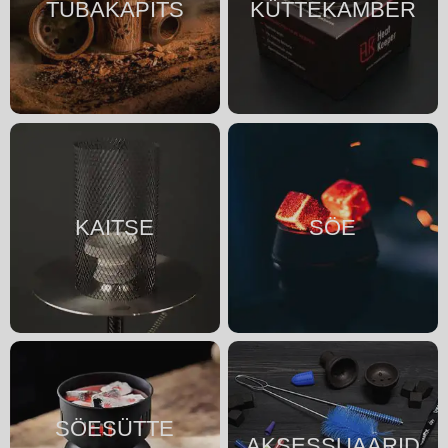
TUBAKAPITS
KÜTTEKAMBER
KAITSE
SÖE
SÖESÜTTE
AKSESSUAARID