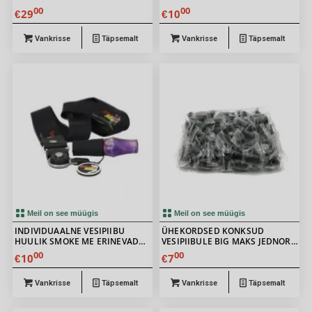
00
00
29
10
€
€
Vankrisse
Täpsemalt
Vankrisse
Täpsemalt
Meil on see müügis
Meil on see müügis
INDIVIDUAALNE VESIPIIBU
ÜHEKORDSED KONKSUD
HUULIK SMOKE ME ERINEVAD
VESIPIIBULE BIG MAKS JEDNOR
VÄRVID
BLACK 100TK
00
00
10
7
€
€
Vankrisse
Täpsemalt
Vankrisse
Täpsemalt