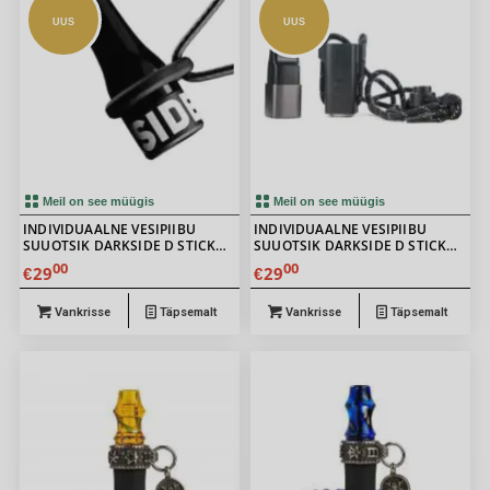
UUS
UUS
Meil on see müügis
Meil on see müügis
INDIVIDUAALNE VESIPIIBU
INDIVIDUAALNE VESIPIIBU
SUUOTSIK DARKSIDE D STICK
SUUOTSIK DARKSIDE D STICK
BASE
GREY
00
00
29
29
€
€
Vankrisse
Täpsemalt
Vankrisse
Täpsemalt