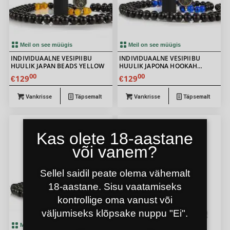
Meil on see müügis
Meil on see müügis
INDIVIDUAALNE VESIPIIBU
INDIVIDUAALNE VESIPIIBU
HUULIK JAPAN BEADS YELLOW
HUULIK JAPONA HOOKAH
SAMURAI BEADS BLUE
00
00
129
129
€
€
Vankrisse
Täpsemalt
Vankrisse
Täpsemalt
Kas olete 18-aastane
UUS
või vanem?
Sellel saidil peate olema vähemalt
18-aastane. Sisu vaatamiseks
kontrollige oma vanust või
väljumiseks klõpsake nuppu "Ei".
Meil on see müügis
Meil on see müügis