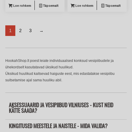
Loe rohkem
Täpsemalt
Loe rohkem
Täpsemalt
1
2
3
→
HookahShop.lt poest leiate individuaalsed konksud vesipiibudele ja
ühekordselt kasutatavad üksikud huulikud.
Üksikud huulikud kaitsevad haiguste eest, mis edastatakse vesipiibu
suitsetamise ajal sama huuliku abil.
AKSESSUAARID JA VESIPIIBUD VILNIUSES - KUST NEID
KÄTTE SAADA?
KINGITUSED MEESTELE JA NAISTELE - MIDA VALIDA?