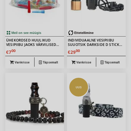
Meil on see müügis
Ettetellimine
ÜHEKORDSED HUULIKUD
INDIVIDUAALNE VESIPIIBU
VESIPIIBU JAOKS VÄRVILISED
SUUOTSIK DARKSIDE D STICK
6CM 100 TK
BRONZE
00
00
7
29
€
€
Vankrisse
Täpsemalt
Vankrisse
Täpsemalt
UUS