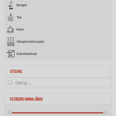
Bongid
Tee
Kohv
Siirupid kohvi jaoks
Kohvimasinad
OTSING
FILTREERI HINNA JÄRGI