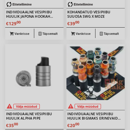
Ettetellimine
Ettetellimine
INDIVIDUAALNE VESIPIIBU
KOHANDATUD VESIPIIBU
HUULIK JAPONA HOOKAH
SUUOSA SWG X MOZE
SAMURAI BEADS BROWN
00
00
129
39
€
€
Vankrisse
Täpsemalt
Vankrisse
Täpsemalt
Välja müüdud
Välja müüdud
INDIVIDUAALNE VESIPIIBU
INDIVIDUAALNE VESIPIIBU
HUULIK ALPHA PIPE
HUULIK BIGMAKS ERINEVAID
VÄRVE
00
00
35
20
€
€