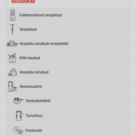
KATEGOORIAD
Elektroonilised vesipiibud
Vesipiibud
Vesipiibu tarvikute komplektid
Kõik kaubad
Vesipiibu tarvikud
Aksessuaarid
Soojuskambrid
Turvalisus
Fooliumid