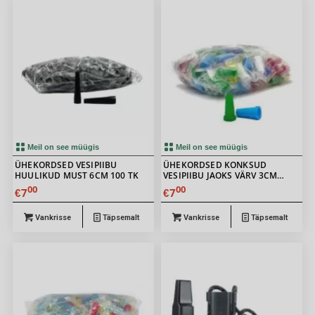
Meil on see müügis
Meil on see müügis
ÜHEKORDSED VESIPIIBU
ÜHEKORDSED KONKSUD
HUULIKUD MUST 6CM 100 TK
VESIPIIBU JAOKS VÄRV 3CM
100TK
00
00
7
7
€
€
Vankrisse
Täpsemalt
Vankrisse
Täpsemalt