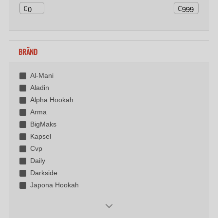
€
€
BRÄND
Al-Mani
Aladin
Alpha Hookah
Arma
BigMaks
Kapsel
Cvp
Daily
Darkside
Japona Hookah