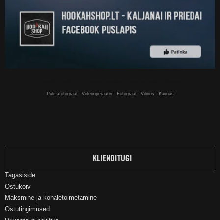
Vesipiibud veebis - hea hinnaga vesipiibud - osta internetist - Vilniuses
Pulmafotograaf - Videooperaator - Fotograaf - Vilnius - Kaunas
KLIENDITUGI
Tagasiside
Ostukorv
Maksmine ja kohaletoimetamine
Ostutingimused