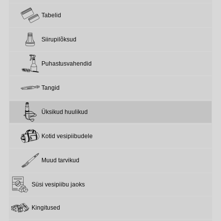
Tabelid
Siirupilõksud
Puhastusvahendid
Tangid
Üksikud huulikud
Kotid vesipiibudele
Muud tarvikud
Süsi vesipiibu jaoks
Kingitused