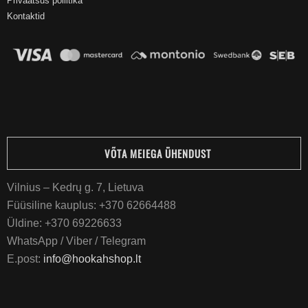
Privaatsus poliitika
Kontaktid
VÕTA MEIEGA ÜHENDUST
Vilnius – Kedrų g. 7, Lietuva
Füüsiline kauplus:
+370 62664488
Üldine:
+370 69226633
WhatsApp / Viber / Telegram
E.post:
info@hookahshop.lt