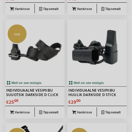
Vankrisse
Täpsemalt
Vankrisse
Täpsemalt
UUS
Meil on see müügis
Meil on see müügis
INDIVIDUAALNE VESIPIIBU
INDIVIDUAALNE VESIPIIBU
SUUOTSIK DARKSIDE D CLICK
HUULIK DARKSIDE D STICK
00
00
25
29
€
€
Vankrisse
Täpsemalt
Vankrisse
Täpsemalt