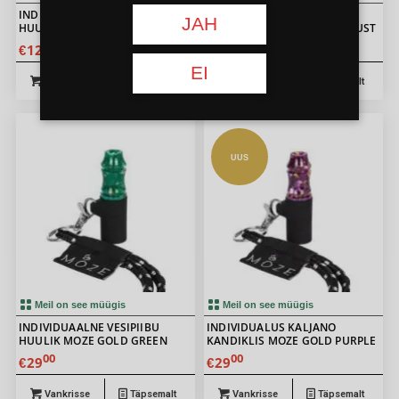
INDIVIDUAALNE VESIPIIBU
INDIVIDUAALNE VESIPIIBU
JAH
HUULIK JAPONA HOOKAH
SUUOTSIK MOZE KULDNE MUST
SAMURAI BEADS ORANGE
00
00
129
29
€
€
EI
Vankrisse
Täpsemalt
Vankrisse
Täpsemalt
UUS
Meil on see müügis
Meil on see müügis
INDIVIDUAALNE VESIPIIBU
INDIVIDUALUS KALJANO
HUULIK MOZE GOLD GREEN
KANDIKLIS MOZE GOLD PURPLE
00
00
29
29
€
€
Vankrisse
Täpsemalt
Vankrisse
Täpsemalt