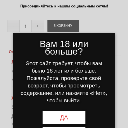
Присоединяйтесь к нашим социальным сетям!
В КОРЗИНУ
Вам 18 или
больше?
Описание
Детали
Отзывы (0)
АКРИЛОВЫЙ БОНГ СЕРИЙ 20СМ
Этот сайт требует, чтобы вам
было 18 лет или больше.
Маленький, удобный акриловый бонг с
Пожалуйста, проверьте свой
металлической трубкой. Удобно брать с собой в
возраст, чтобы просмотреть
путешествие или дома.
содержание, или нажмите «Нет»,
Характеристики:
чтобы выйти.
Высота: 19,5 см
Диаметр стебля: 4 см
ДА
Материал: акрил