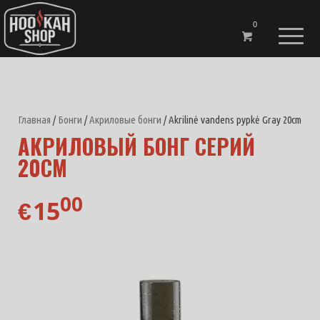
0
Главная
/
Бонги
/
Акриловые бонги
/ Akrilinė vandens pypkė Gray 20cm
АКРИЛОВЫЙ БОНГ СЕРИЙ
20СМ
00
15
€