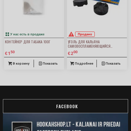
У нас есть в продаже
Продано
КОНТЕЙНЕР ДЛЯ ТАБАКА 100Г
УГОЛЬ ДЛЯ КАЛЬЯНА
САМОВОСПЛАМЕНЯЮЩИЙСЯ
CARBOPOL CROWN 40ММ 10ШТ
50
00
1
2
€
€
В корзину
Показать
Подробнее
Показать
FACEBOOK