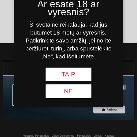
Ar esate 18 ar
vyresnis?
Ši svetainė reikalauja, kad jūs
būtumėt 18 metų ar vyresnis.
Patikrinkite savo amžių, jei norite
peržiūrėti turinį, arba spustelėkite
„Ne“, kad išeitumėte.
FACEBOOK
TAIP
NE
Kaljanai internetu - Kaljanas už gerą kainą pirkti internetu - Vilniuje
Vestuvių Fotografas - Video Operatorius - Fotografas - Vilnius - Kaunas