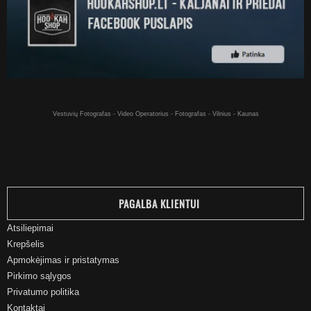
Kaljanai internetu - Kaljanas už gerą kainą pirkti internetu - Vilniuje
Vestuvių Fotografas - Video Operatorius - Fotografas - Vilnius - Kaunas
PAGALBA KLIENTUI
Atsiliepimai
Krepšelis
Apmokėjimas ir pristatymas
Pirkimo sąlygos
Privatumo politika
Kontaktai