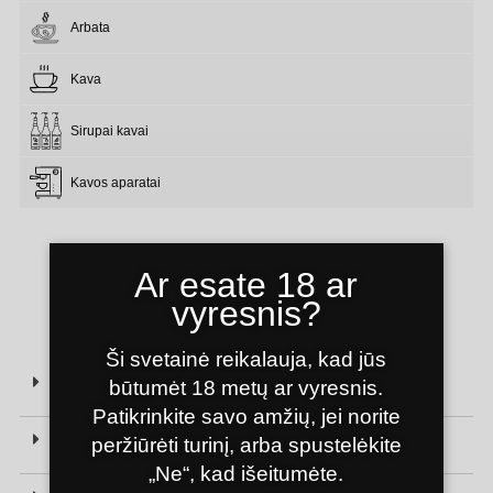
Arbata
Kava
Sirupai kavai
Kavos aparatai
Ar esate 18 ar
vyresnis?
BAMBOO HOOKAH
Ši svetainė reikalauja, kad jūs
PRIEDAI IR KALJANAI VILNIUJE - KUR ATSIIMTI?
būtumėt 18 metų ar vyresnis.
Patikrinkite savo amžių, jei norite
DOVANOS VYRAMS IR MOTERIMS - KĄ RINKTIS?
peržiūrėti turinį, arba spustelėkite
„Ne“, kad išeitumėte.