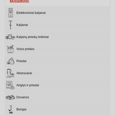
KATEGORIJOS
Elektroniniai kaljanai
Kaljanai
Kaljanų priedų rinkiniai
Visos prekės
Priedai
Aksesuarai
Anglys ir priedai
Dovanos
Bongai