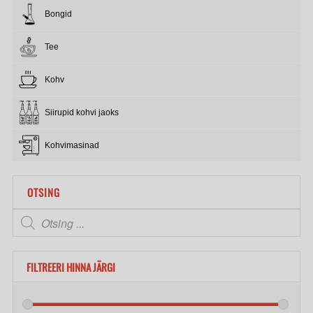
Bongid
Tee
Kohv
Siirupid kohvi jaoks
Kohvimasinad
OTSING
FILTREERI HINNA JÄRGI