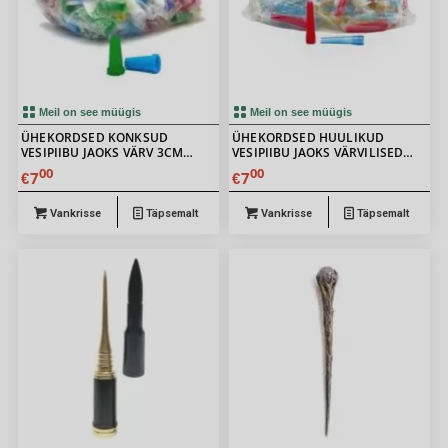
Meil on see müügis
Meil on see müügis
ÜHEKORDSED KONKSUD
ÜHEKORDSED HUULIKUD
VESIPIIBU JAOKS VÄRV 3CM
VESIPIIBU JAOKS VÄRVILISED
100TK
6CM 100 TK
00
00
7
7
€
€
Vankrisse
Täpsemalt
Vankrisse
Täpsemalt