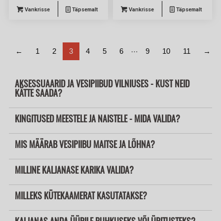
Vankrisse
Täpsemalt
Vankrisse
Täpsemalt
…
←
1
2
3
4
5
6
9
10
11
→
AKSESSUAARID JA VESIPIIBUD VILNIUSES - KUST NEID
KÄTTE SAADA?
KINGITUSED MEESTELE JA NAISTELE - MIDA VALIDA?
MIS MÄÄRAB VESIPIIBU MAITSE JA LÕHNA?
MILLINE KALJANASE KARIKA VALIDA?
MILLEKS KÜTEKAAMERAT KASUTATAKSE?