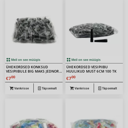
Meil on see müügis
Meil on see müügis
ÜHEKORDSED KONKSUD
ÜHEKORDSED VESIPIIBU
VESIPIIBULE BIG MAKS JEDNOR
HUULIKUD MUST 6CM 100 TK
BLACK 100TK
00
00
7
7
€
€
Vankrisse
Täpsemalt
Vankrisse
Täpsemalt