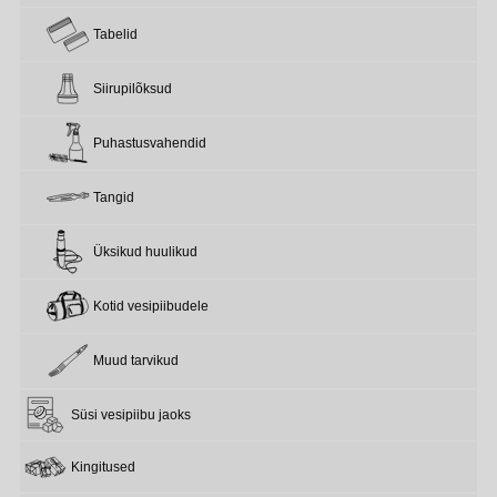
Tabelid
Siirupilõksud
Puhastusvahendid
Tangid
Üksikud huulikud
Kotid vesipiibudele
Muud tarvikud
Süsi vesipiibu jaoks
Kingitused