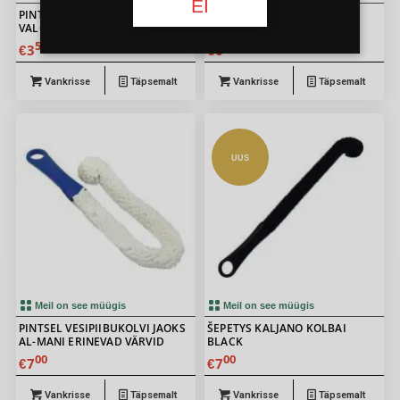
EI
PINTSEL VESIPIIBU VARRELE
PINTSEL VESIPIIBU VARRELE
VALGE 20CM
VALGE 65CM
50
00
3
6
€
€
Vankrisse
Täpsemalt
Vankrisse
Täpsemalt
UUS
Meil on see müügis
Meil on see müügis
PINTSEL VESIPIIBUKOLVI JAOKS
ŠEPETYS KALJANO KOLBAI
AL-MANI ERINEVAD VÄRVID
BLACK
00
00
7
7
€
€
Vankrisse
Täpsemalt
Vankrisse
Täpsemalt