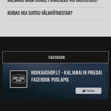
KALJANAS ANDA ÜÜRILE PUHKUSEKS VÕI ÜRITUSTEKS?
KUIDAS HEA SUITSU VÄLJAVÕTMESTAB?
FACEBOOK
Vesipiibud veebis - hea hinnaga vesipiibud - osta internetist - Vilniuses