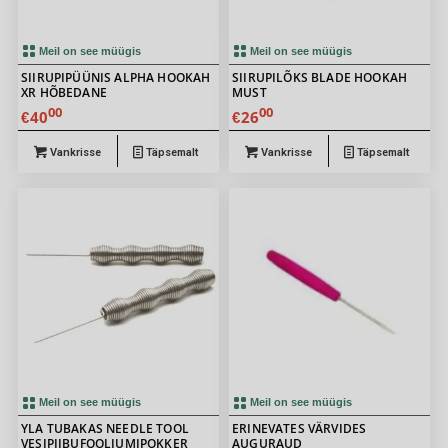
Meil on see müügis
Meil on see müügis
SIIRUPIPÜÜNIS ALPHA HOOKAH
SIIRUPILÕKS BLADE HOOKAH
XR HÕBEDANE
MUST
00
00
40
26
€
€
Vankrisse
Täpsemalt
Vankrisse
Täpsemalt
5.00
Meil on see müügis
Meil on see müügis
YLA TUBAKAS NEEDLE TOOL
ERINEVATES VÄRVIDES
VESIPIIBUFOOLIUMIPOKKER
AUGURAUD