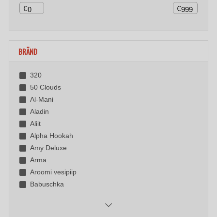
€
€
BRÄND
320
50 Clouds
Al-Mani
Aladin
Aliit
Alpha Hookah
Amy Deluxe
Arma
Aroomi vesipiip
Babuschka