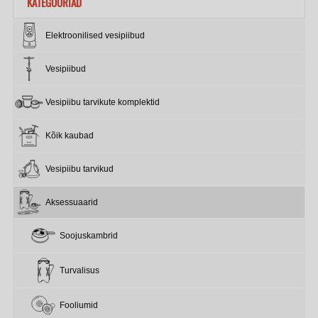
KATEGOORIAD
Elektroonilised vesipiibud
Vesipiibud
Vesipiibu tarvikute komplektid
Kõik kaubad
Vesipiibu tarvikud
Aksessuaarid
Soojuskambrid
Turvalisus
Fooliumid