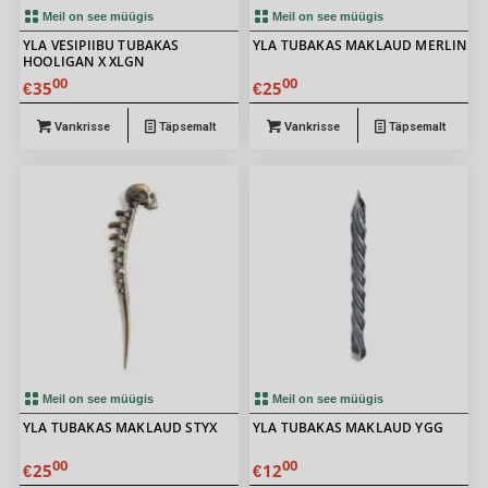
Meil on see müügis
Meil on see müügis
YLA VESIPIIBU TUBAKAS
YLA TUBAKAS MAKLAUD MERLIN
HOOLIGAN X XLGN
00
00
35
25
€
€
Vankrisse
Täpsemalt
Vankrisse
Täpsemalt
Meil on see müügis
Meil on see müügis
YLA TUBAKAS MAKLAUD STYX
YLA TUBAKAS MAKLAUD YGG
00
00
25
12
€
€