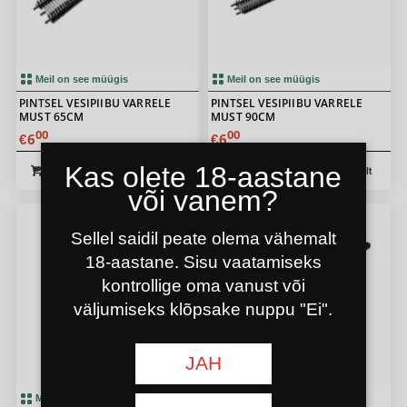
Meil on see müügis
Meil on see müügis
PINTSEL VESIPIIBU VARRELE
PINTSEL VESIPIIBU VARRELE
MUST 65CM
MUST 90CM
00
00
6
6
€
€
Kas olete 18-aastane
Vankrisse
Täpsemalt
Vankrisse
Täpsemalt
või vanem?
Sellel saidil peate olema vähemalt
18-aastane. Sisu vaatamiseks
kontrollige oma vanust või
väljumiseks klõpsake nuppu "Ei".
JAH
Meil on see müügis
Meil on see müügis