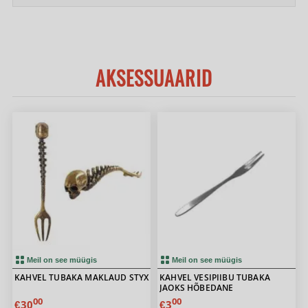
AKSESSUAARID
Meil on see müügis
Meil on see müügis
KAHVEL TUBAKA MAKLAUD STYX
KAHVEL VESIPIIBU TUBAKA
JAOKS HÕBEDANE
00
00
30
3
€
€