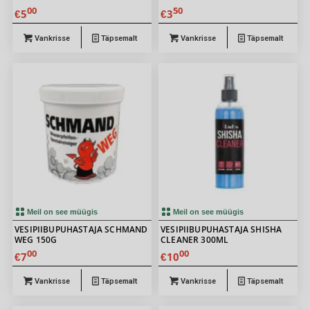
00
50
5
3
€
€
Vankrisse
Täpsemalt
Vankrisse
Täpsemalt
Meil on see müügis
Meil on see müügis
VESIPIIBUPUHASTAJA SCHMAND
VESIPIIBUPUHASTAJA SHISHA
WEG 150G
CLEANER 300ML
00
00
7
10
€
€
Vankrisse
Täpsemalt
Vankrisse
Täpsemalt