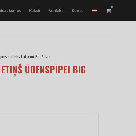
0
Atsauksmes
Raksti
Kontakti
Konts
nis sietelis kaljanui Big Silver
IETIŅŠ ŪDENSPĪPEI BIG