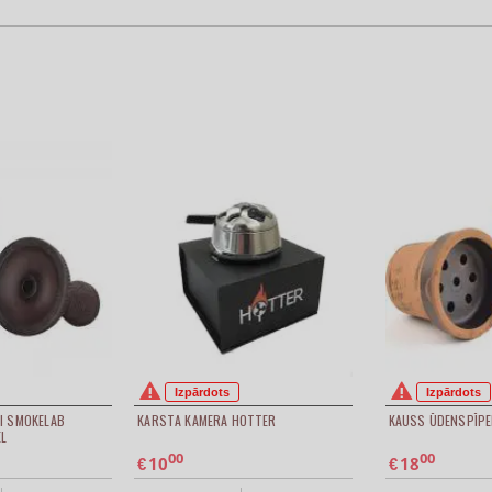
Izpārdots
Izpārdots
I SMOKELAB
KARSTA KAMERA HOTTER
KAUSS ŪDENSPĪPE
EL
00
00
10
18
€
€