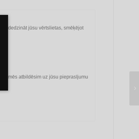
i sadedzināt jūsu vērtslietas, smēķējot
un mēs atbildēsim uz jūsu pieprasījumu