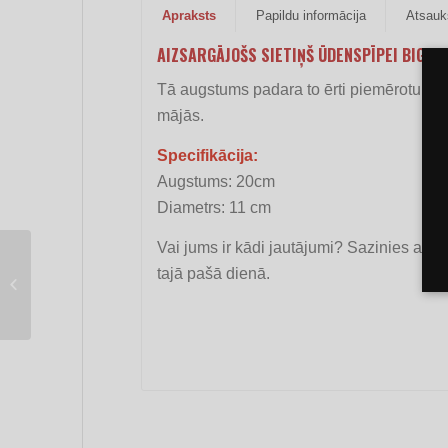
Apraksts
Papildu informācija
Atsauk
AIZSARGĀJOŠS SIETIŅŠ ŪDENSPĪPEI BIG SI
Tā augstums padara to ērti piemērotu liel
mājās.
Specifikācija:
Augstums: 20cm
Diametrs: 11 cm
Vai jums ir kādi jautājumi? Sazinies ar
tajā pašā dienā.
Aizsargājošs sietiņš
ūdenspīpei Small Silver