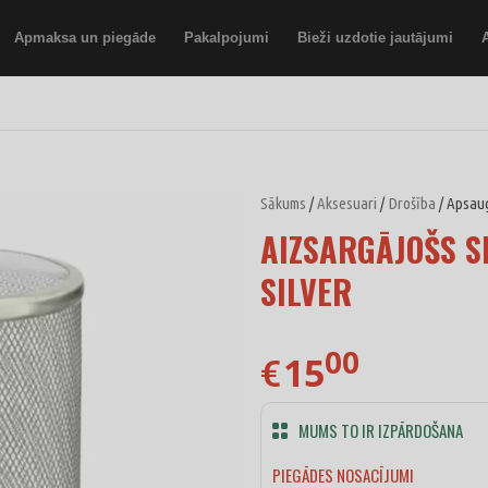
Apmaksa un piegāde
Pakalpojumi
Bieži uzdotie jautājumi
Sākums
/
Aksesuari
/
Drošība
/ Apsaugi
AIZSARGĀJOŠS S
SILVER
00
15
€
MUMS TO IR IZPĀRDOŠANA
PIEGĀDES NOSACĪJUMI