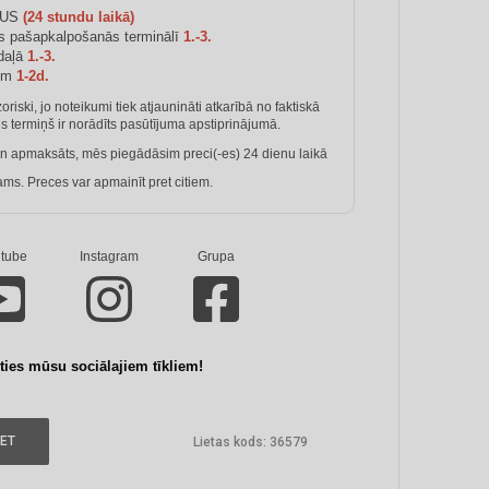
IUS
(24 stundu laikā)
 pašapkalpošanās terminālī
1.-3.
daļā
1.-3.
iem
1-2d.
riski, jo noteikumi tiek atjaunināti atkarībā no faktiskā
 termiņš ir norādīts pasūtījuma apstiprinājumā.
 apmaksāts, mēs piegādāsim preci(-es) 24 dienu laikā
 Preces var apmainīt pret citiem.
tube
Instagram
Grupa
ties mūsu sociālajiem tīkliem!
IET
Lietas kods:
36579