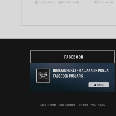
Lasīt vairāk
Parādīt detaļas
Lasīt vairāk
FACEBOOK
Ūdenspīpes tiešsaistē - Ūdenspīpes par labu cenu pērciet tiešsaistē - Viļņā
Kāzu fotogrāfs - Video operators - Fotogrāfs - Viļņa - Kauņa