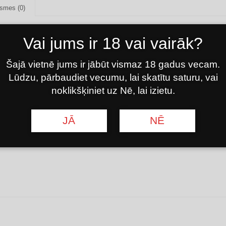
smes (0)
LVER
Vai jums ir 18 vai vairāk?
ākajai daļai tirgū pieejamo ūdenspīpju. Tas neļauj oglēm nejauš
Šajā vietnē jums ir jābūt vismaz 18 gadus vecam.
Lūdzu, pārbaudiet vecumu, lai skatītu saturu, vai
noklikšķiniet uz Nē, lai izietu.
JĀ
NĒ
 mums
kontaktu lapa
vai rakstiet mums pa e-pastu
Facebook konts