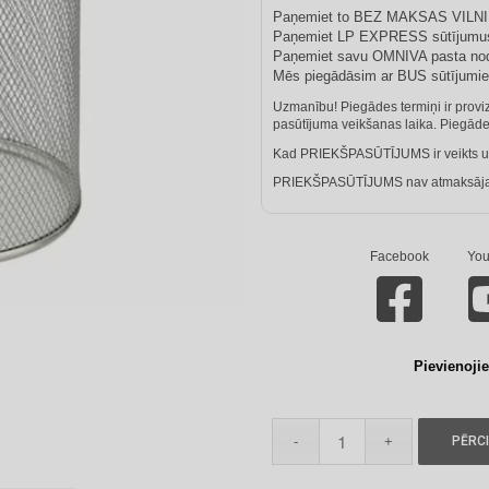
Paņemiet to BEZ MAKSAS VILN
Paņemiet LP EXPRESS sūtījumus
Paņemiet savu OMNIVA pasta no
Mēs piegādāsim ar BUS sūtījum
Uzmanību! Piegādes termiņi ir provizo
pasūtījuma veikšanas laika. Piegādes
Kad PRIEKŠPASŪTĪJUMS ir veikts un
PRIEKŠPASŪTĪJUMS nav atmaksājams.
Facebook
You
Pievienojie
PĒRC