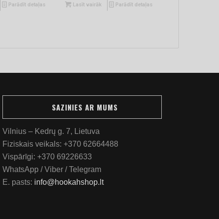
Parādīt detaļas
Lasīt vairāk
Parādīt detaļas
SAZINIES AR MUMS
Vilnius – Kedrų g. 7, Lietuva
Fiziskais veikals:
+370 62664488
Vispārīgi:
+370 69226633
WhatsApp / Viber / Telegram
E. pasts:
info@hookahshop.lt