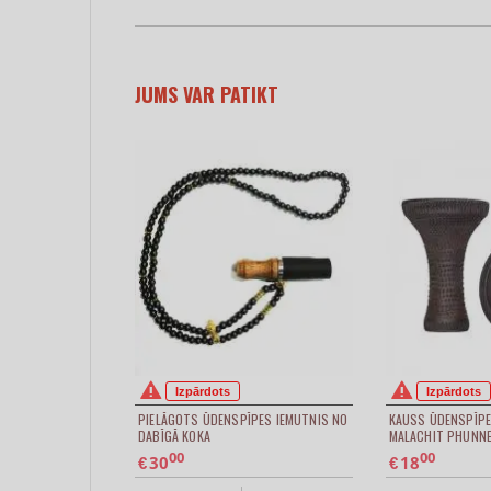
JUMS VAR PATIKT
Izpārdots
Izpārdots
PIELĀGOTS ŪDENSPĪPES IEMUTNIS NO
KAUSS ŪDENSPĪPE
DABĪGĀ KOKA
MALACHIT PHUNN
00
00
30
18
€
€