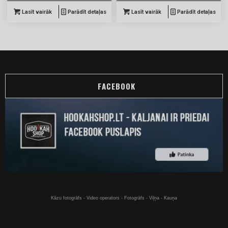
Lasīt vairāk
Parādīt detaļas
Lasīt vairāk
Parādīt detaļas
FACEBOOK
Ūdenspīpes tiešsaistē - Ūdenspīpes par labu cenu pērciet tiešsaistē - Viļņā
Kāzu fotogrāfs - Video operators - Fotogrāfs - Viļņa - Kauņa