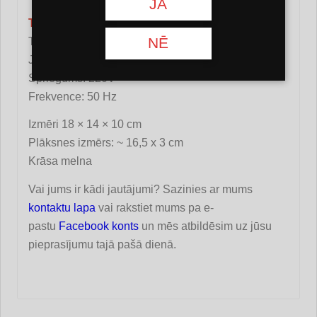
JĀ
Tehniskie dati:
NĒ
Termostats: Jā
Jauda: 800 W
Spriegums: 220V
Frekvence: 50 Hz
Izmēri 18 × 14 × 10 cm
Plāksnes izmērs: ~ 16,5 x 3 cm
Krāsa melna
Vai jums ir kādi jautājumi? Sazinies ar mums
kontaktu lapa
vai rakstiet mums pa e-
pastu
Facebook konts
un mēs atbildēsim uz jūsu
pieprasījumu tajā pašā dienā.