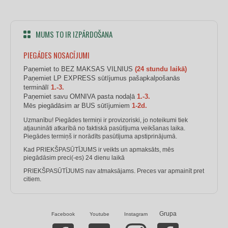
MUMS TO IR IZPĀRDOŠANA
PIEGĀDES NOSACĪJUMI
Paņemiet to BEZ MAKSAS VILNIUS
(24 stundu laikā)
Paņemiet LP EXPRESS sūtījumus pašapkalpošanās
terminālī
1.-3.
Paņemiet savu OMNIVA pasta nodaļā
1.-3.
Mēs piegādāsim ar BUS sūtījumiem
1-2d.
Uzmanību! Piegādes termiņi ir provizoriski, jo noteikumi tiek
atjaunināti atkarībā no faktiskā pasūtījuma veikšanas laika.
Piegādes termiņš ir norādīts pasūtījuma apstiprinājumā.
Kad PRIEKŠPASŪTĪJUMS ir veikts un apmaksāts, mēs
piegādāsim preci(-es) 24 dienu laikā
PRIEKŠPASŪTĪJUMS nav atmaksājams. Preces var apmainīt pret
citiem.
Grupa
Facebook
Youtube
Instagram