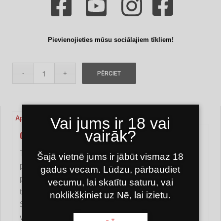
Pievienojieties mūsu sociālajiem tīkliem!
PĒRCIET
Vai jums ir 18 vai
Apraksts
Papildu informācija
Atsauksmes (0)
vairāk?
CAESAR DABISKĀ OGLEKĻA AIZDEDZINĀTĀJS
Tas palīdzēs ērti uzsildīt ūdenspīpes ogles, drošāk
Šajā vietnē jums ir jābūt vismaz 18
par citām apkures ierīcēm un ekonomiski,
gadus vecam. Lūdzu, pārbaudiet
pateicoties tās 800 w jaudai. Kompakts un viegli
vecumu, lai skatītu saturu, vai
transportējams.
noklikšķiniet uz Nē, lai izietu.
Satur līdz 5-6 oglēm līdz 26 mm. Ogles uzkarsē
vidēji 10-12 minūtēs.