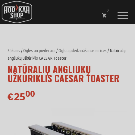
0
Sākums
/
Ogles un piederumi
/
Ogļu apdedzināšanas ierīces
/ Natūralių
angliukų užkūriklis CAESAR Toaster
NATŪRALIŲ ANGLIUKŲ
UŽKŪRIKLIS CAESAR TOASTER
00
25
€