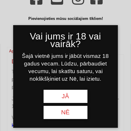
Pievienojieties mūsu sociālajiem tīkliem!
Vai jums ir 18 vai
vairāk?
Apraksts
Papildu informācija
Atsauksmes (0)
Šajā vietnē jums ir jābūt vismaz 18
DABĪGĀ OGLEKĻA AIZDEDZINĀTĀJS SMOKE2U 800W
gadus vecam. Lūdzu, pārbaudiet
vecumu, lai skatītu saturu, vai
Tas palīdzēs ērti uzsildīt ūdenspīpes ogles, drošāk
noklikšķiniet uz Nē, lai izietu.
par citām apkures ierīcēm un ekonomiski,
pateicoties tās 800 w jaudai.
JĀ
Jauda līdz 5-6 oglekļiem. Darbs tiek veikts vidēji 10-
12 minūtēs.
NĒ
Vai jums ir kādi jautājumi? Sazinies ar mums
kontaktu lapa
vai rakstiet mums pa e-pastu