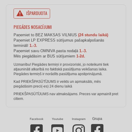
IŠPARDUOTA
PIEGĀDES NOSACĪJUMI
Paņemiet to BEZ MAKSAS VILNIUS
(24 stundu laikā)
Paņemiet LP EXPRESS sūtījumus pašapkalpošanās
terminālī
1.-3.
Paņemiet savu OMNIVA pasta nodaļā
1.-3.
Mēs piegādāsim ar BUS sūtījumiem
1-2d.
Uzmanību! Piegādes termiņi ir provizoriski, jo noteikumi tiek
atjaunināti atkarībā no faktiskā pasūtījuma veikšanas laika.
Piegādes termiņš ir norādīts pasūtījuma apstiprinājumā.
Kad PRIEKŠPASŪTĪJUMS ir veikts un apmaksāts, mēs
piegādāsim preci(-es) 24 dienu laikā
PRIEKŠPASŪTĪJUMS nav atmaksājams. Preces var apmainīt pret
citiem.
Grupa
Facebook
Youtube
Instagram