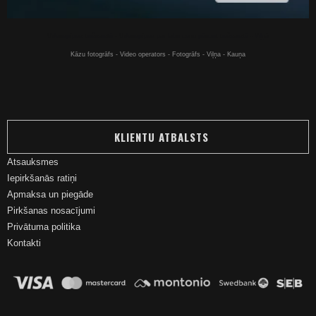
Ūdenspīpes tiešsaistē - Ūdenspīpes par labu cenu pērciet tiešsaistē - Viļņā
Kāzu fotogrāfs - Video operators - Fotogrāfs - Viļņa - Kauņa
KLIENTU ATBALSTS
Atsauksmes
Iepirkšanās ratiņi
Apmaksa un piegāde
Pirkšanas nosacījumi
Privātuma politika
Kontakti