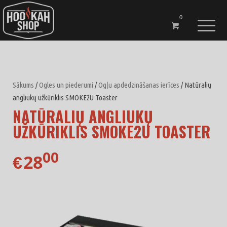
0
Sākums
/
Ogles un piederumi
/
Ogļu apdedzināšanas ierīces
/ Natūralių
angliukų užkūriklis SMOKE2U Toaster
NATŪRALIŲ ANGLIUKŲ
UŽKŪRIKLIS SMOKE2U TOASTER
00
28
€