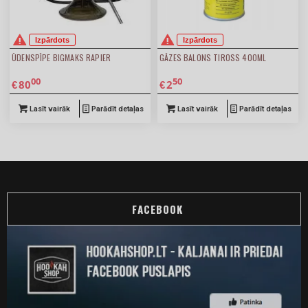
Izpārdots
Izpārdots
ŪDENSPĪPE BIGMAKS RAPIER
GĀZES BALONS TIROSS 400ML
00
50
80
2
€
€
Lasīt vairāk
Parādīt detaļas
Lasīt vairāk
Parādīt detaļas
FACEBOOK