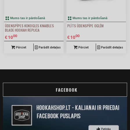
Mums tas ir pārdošanā
Mums tas ir pārdošanā
ŪDENSPĪPES KOKOGLES KNAIBLES
PLĪTS ŪDENSPĪPE OGLĒM
4.00
BLADE HOOKAH REPLICA
00
00
10
10
€
€
Pērciet
Parādīt detaļas
Pērciet
Parādīt detaļas
FACEBOOK