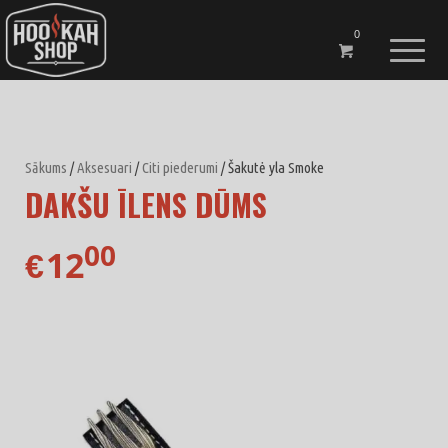
0
Sākums
/
Aksesuari
/
Citi piederumi
/ Šakutė yla Smoke
DAKŠU ĪLENS DŪMS
00
12
€