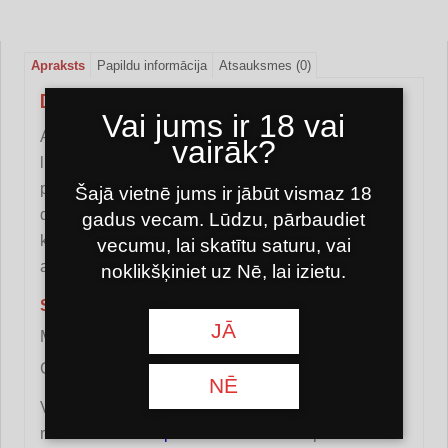
Apraksts
Papildu informācija
Atsauksmes (0)
DAKŠU ĪLENS DŪMS
Vai jums ir 18 vai
Atvieglo tabakas ievietošanu un nodrošina ērtu
vairāk?
lietošanu. Tas ir izgatavots no izturīga tērauda,
padarot to īpaši izturīgu un uzticamu. Mazo izmēru
Šajā vietnē jums ir jābūt vismaz 18
dēļ tas lieliski iederas rokā. Dakšas-jūga
gadus vecam. Lūdzu, pārbaudiet
kombinācija izceļas ar novatorisku dizainu un
vecumu, lai skatītu saturu, vai
augstas klases materiāliem.
noklikšķiniet uz Nē, lai izietu.
Specifikācijas:
JĀ
Materiāls: nerūsējošais tērauds
Garums: 16 cm
NĒ
Vai jums ir kādi jautājumi? Sazinies ar
mums
kontaktu lapa
vai rakstiet mums pa e-