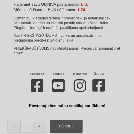
Paņemiet savu OMNIVA pasta nodaļā
1.-3.
Mēs piegādāsim ar BUS sūtījumiem
1-2d.
Uzmanību! Piegādes termiņi ir provizoriski, jo noteikumi tiek
atjaunināti atkarībā no faktiskā pasūtījuma veikšanas laika.
Piegādes termiņš ir norādīts pasūtījuma apstiprinājumā.
Kad PRIEKŠPASŪTĪJUMS ir veikts un apmaksāts, mēs
piegādāsim preci(-es) 24 dienu laikā
PRIEKŠPASŪTĪJUMS nav atmaksājams. Preces var apmainīt pret
citiem.
Grupa
Facebook
Youtube
Instagram
Pievienojieties mūsu sociālajiem tīkliem!
PĒRCIET