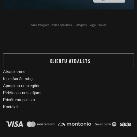
Ūdenspīpes tiešsaistē - Ūdenspīpes par labu cenu pērciet tiešsaistē - Viļņā
Kāzu fotogrāfs - Video operators - Fotogrāfs - Viļņa - Kauņa
KLIENTU ATBALSTS
Atsauksmes
Iepirkšanās ratiņi
Apmaksa un piegāde
Pirkšanas nosacījumi
Privātuma politika
Kontakti