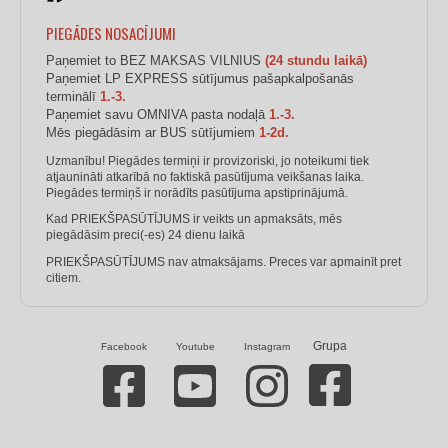
PIEGĀDES NOSACĪJUMI
Paņemiet to BEZ MAKSAS VILNIUS
(24 stundu laikā)
Paņemiet LP EXPRESS sūtījumus pašapkalpošanās
terminālī
1.-3.
Paņemiet savu OMNIVA pasta nodaļā
1.-3.
Mēs piegādāsim ar BUS sūtījumiem
1-2d.
Uzmanību! Piegādes termiņi ir provizoriski, jo noteikumi tiek
atjaunināti atkarībā no faktiskā pasūtījuma veikšanas laika.
Piegādes termiņš ir norādīts pasūtījuma apstiprinājumā.
Kad PRIEKŠPASŪTĪJUMS ir veikts un apmaksāts, mēs
piegādāsim preci(-es) 24 dienu laikā
PRIEKŠPASŪTĪJUMS nav atmaksājams. Preces var apmainīt pret
citiem.
Grupa
Facebook
Youtube
Instagram