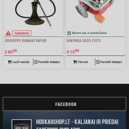
Izpārdots
Mums tas ir pārdošanā
ŪDENSPĪPE BIGMAKS RAPIER
KEMPINGA GĀZES PLĪTS
00
00
80
15
€
€
Lasīt vairāk
Parādīt detaļas
Pērciet
Parādīt detaļas
FACEBOOK