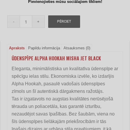
Pievienojieties mūsu sociālajiem tīkliem!
PĒRCIET
Apraksts
Papildu informācija
Atsauksmes (0)
ŪDENSPĪPE ALPHA HOOKAH MISHA JET BLACK
Eleganta, minimālistiska un kvalitatīva ūdenspīpe ar
spēcīgu ielas stilu. Ekonomiska izvēle, ko izdarījis
Alpha Hookah, pasaulē vadošais ūdenspīpes
zīmols un šī autentiskā dārgakmens ražotājs.
Tas ir izgatavots no augstas kvalitātes nerūsējošā
tērauda un poliacetāla, kas garantē izturību,
nezaudējot savas īpašības. Bez šaubām, viena no
šīs ūdenspīpes lielākajām priekšrocībām ir tās
īpašais dizains ar urbāna stila gravējumiem, it kā