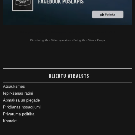
Ūdenspīpes tiešsaistē - Ūdenspīpes par labu cenu pērciet tiešsaistē - Viļņā
Kāzu fotogrāfs - Video operators - Fotogrāfs - Viļņa - Kauņa
KLIENTU ATBALSTS
Atsauksmes
Iepirkšanās ratiņi
Apmaksa un piegāde
Pirkšanas nosacījumi
Privātuma politika
Kontakti