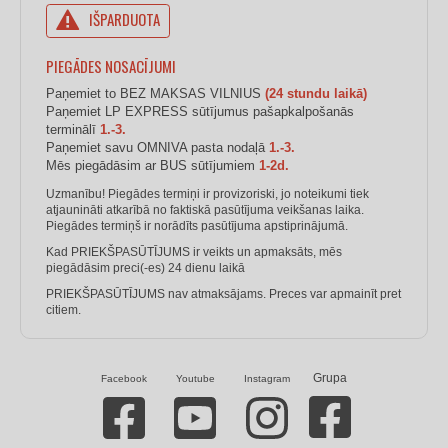
IŠPARDUOTA
PIEGĀDES NOSACĪJUMI
Paņemiet to BEZ MAKSAS VILNIUS
(24 stundu laikā)
Paņemiet LP EXPRESS sūtījumus pašapkalpošanās
terminālī
1.-3.
Paņemiet savu OMNIVA pasta nodaļā
1.-3.
Mēs piegādāsim ar BUS sūtījumiem
1-2d.
Uzmanību! Piegādes termiņi ir provizoriski, jo noteikumi tiek
atjaunināti atkarībā no faktiskā pasūtījuma veikšanas laika.
Piegādes termiņš ir norādīts pasūtījuma apstiprinājumā.
Kad PRIEKŠPASŪTĪJUMS ir veikts un apmaksāts, mēs
piegādāsim preci(-es) 24 dienu laikā
PRIEKŠPASŪTĪJUMS nav atmaksājams. Preces var apmainīt pret
citiem.
Grupa
Facebook
Youtube
Instagram