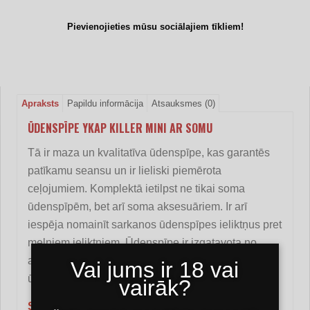
Pievienojieties mūsu sociālajiem tīkliem!
Apraksts
Papildu informācija
Atsauksmes (0)
ŪDENSPĪPE YKAP KILLER MINI AR SOMU
Tā ir maza un kvalitatīva ūdenspīpe, kas garantēs
patīkamu seansu un ir lieliski piemērota
ceļojumiem. Komplektā ietilpst ne tikai soma
ūdenspīpēm, bet arī soma aksesuāriem. Ir arī
iespēja nomainīt sarkanos ūdenspīpes ieliktņus pret
melniem ieliktņiem. Ūdenspīpe ir izgatavota no
augstākās kvalitātes materiāliem, kas nodrošinās
Vai jums ir 18 vai
ūdenspīpes ilgmūžību. Viegli velkams āķis.
vairāk?
Specifikācija: