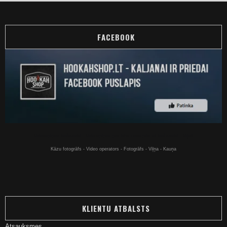
FACEBOOK
Ūdenspīpes tiešsaistē - Ūdenspīpes par labu cenu pērciet tiešsaistē - Viļņā
Kāzu fotogrāfs - Video operators - Fotogrāfs - Viļņa - Kauņa
KLIENTU ATBALSTS
Atsauksmes