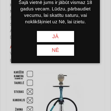
Šajā vietnē jums ir jābūt vismaz 18
Krāsa melna
gadus vecam. Lūdzu, pārbaudiet
Materiāls: nerūsējošais tērauds un plastmasa
vecumu, lai skatītu saturu, vai
Šļūtene: silikons (melna)
noklikšķiniet uz Nē, lai izietu.
Savienojums: O veida gredzens
Augstums: 45 cm
JĀ
Difuzors: Jā
Aprīkojums:
NĒ
Vārpsta, difuzors, kolba, silikona šļūtene, soma
piederumiem, soma ūdenspīpei