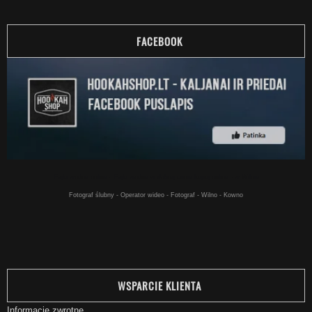
FACEBOOK
Fajki wodne online - Fajki wodne w dobrej cenie kupuj online - w Wilnie
Fotograf ślubny - Operator wideo - Fotograf - Wilno - Kowno
WSPARCIE KLIENTA
Informacje zwrotne