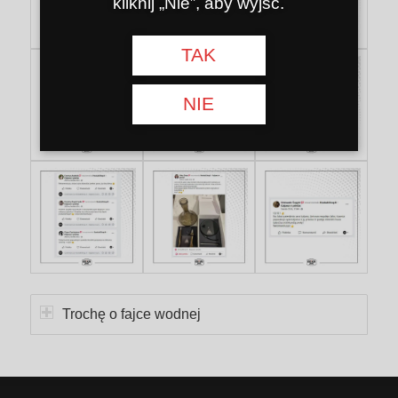
kliknij „Nie”, aby wyjść.
TAK
NIE
Trochę o fajce wodnej