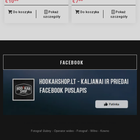
10
7
€
€
Do koszyka
Pokaż
Do koszyka
Pokaż
szczegóły
szczegóły
FACEBOOK
Fajki wodne online - Fajki wodne w dobrej cenie kupuj online - w Wilnie
Fotograf ślubny - Operator wideo - Fotograf - Wilno - Kowno