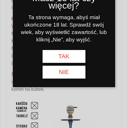
więcej?
do użytku domowego.
Ta strona wymaga, abyś miał
Charakterystyka:
ukończone 18 lat. Sprawdź swój
Wysokość: 36 cm
wiek, aby wyświetlić zawartość, lub
Materiał fajki wodnej: stal nierdzewna
kliknij „Nie”, aby wyjść.
Kolba: gwintowana
Materiał kolby: szkło
TAK
Dyfuzor: tak (regulowany)
Liczba węży: w komplecie z 1 wężem i 1 ustnikiem.
NIE
Standardowy zestaw zawiera:
szczypce, miękki wąż silikonowy z dyszami, kubek,
komin na kubek.