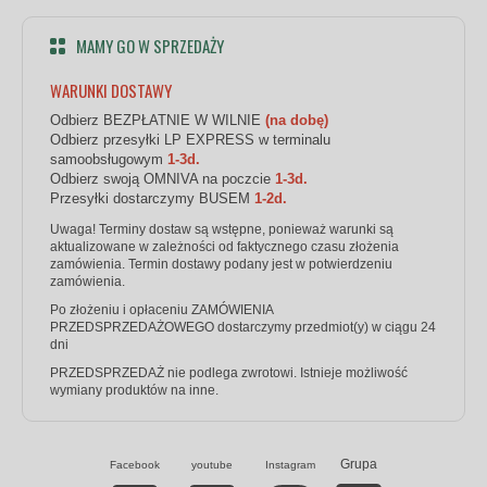
MAMY GO W SPRZEDAŻY
WARUNKI DOSTAWY
Odbierz BEZPŁATNIE W WILNIE
(na dobę)
Odbierz przesyłki LP EXPRESS w terminalu
samoobsługowym
1-3d.
Odbierz swoją OMNIVA na poczcie
1-3d.
Przesyłki dostarczymy BUSEM
1-2d.
Uwaga! Terminy dostaw są wstępne, ponieważ warunki są
aktualizowane w zależności od faktycznego czasu złożenia
zamówienia. Termin dostawy podany jest w potwierdzeniu
zamówienia.
Po złożeniu i opłaceniu ZAMÓWIENIA
PRZEDSPRZEDAŻOWEGO dostarczymy przedmiot(y) w ciągu 24
dni
PRZEDSPRZEDAŻ nie podlega zwrotowi. Istnieje możliwość
wymiany produktów na inne.
Grupa
Facebook
youtube
Instagram