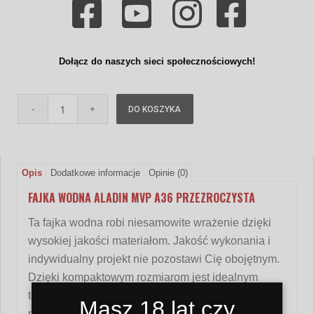
Dołącz do naszych sieci społecznościowych!
DO KOSZYKA
Opis
Dodatkowe informacje
Opinie (0)
FAJKA WODNA ALADIN MVP A36 PRZEZROCZYSTA
Ta fajka wodna robi niesamowite wrażenie dzięki
wysokiej jakości materiałom. Jakość wykonania i
indywidualny projekt nie pozostawi Cię obojętnym.
Dzięki kompaktowym rozmiarom jest idealnym
towarzyszem podróży dla tych, którzy chcą mieć
Masz 18 lat czy
produkt wysokiej jakości w podróży i nadający się