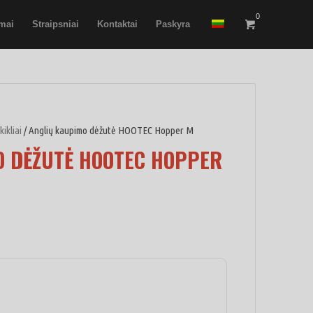
0
imai
Straipsniai
Kontaktai
Paskyra
kikliai
/ Anglių kaupimo dėžutė HOOTEC Hopper M
O DĖŽUTĖ HOOTEC HOPPER