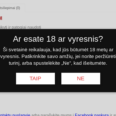
tsiliepimai (0)
 M
ti ir patogiai naudoti
Ar esate 18 ar vyresnis?
naudojimo įstaigoje kontrolės sistema.
limi
Ši svetainė reikalauja, kad jūs būtumėt 18 metų ar
i laiko
vyresnis. Patikrinkite savo amžių, jei norite peržiūrėti
turinį, arba spustelėkite „Ne“, kad išeitumėte.
TAIP
NE
ntaktų puslapyje
arba parašykite mums į
Facebook paskyrą
ir a