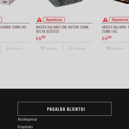
Išparduota
Išparduota
 SHAMAN 25MM 1KG
ANGLYS KALJANUI ONE NATION 26MM
ANGLYS KALJANUI
1KG BE DĖŽUTĖS
25MM 1 KG
50
50
6
6
€
€
Išsamiau
Daugiau
Išsamiau
Daugiau
PAGALBA KLIENTUI
Atsiliepimai
Krepšelis