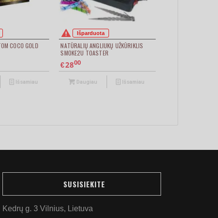
Išparduota
 TOM COCO GOLD
NATŪRALIŲ ANGLIUKŲ UŽKŪRIKLIS
SMOKE2U TOASTER
00
28
€
Išsamiau
Daugiau
Išsamiau
SUSISIEKITE
Kedrų g. 3 Vilnius, Lietuva