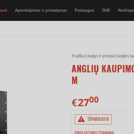
tuvė
Apmokėjimas ir pristatymas
Paslaugos
DUK
Atsiliep
Pradžia
/
Anglys ir priedai
/
Anglies lai
ANGLIŲ KAUPIM
M
00
27
€
IŠPARDUOTA
PRISTATYMO TERMINAI