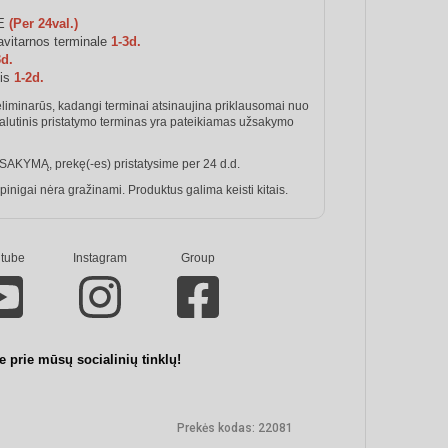
JE
(Per 24val.)
vitarnos terminale
1-3d.
3d.
mis
1-2d.
eliminarūs, kadangi terminai atsinaujina priklausomai nuo
Galutinis pristatymo terminas yra pateikiamas užsakymo
SAKYMĄ, prekę(-es) pristatysime per 24 d.d.
igai nėra gražinami. Produktus galima keisti kitais.
tube
Instagram
Group
te prie mūsų socialinių tinklų!
Prekės kodas:
22081