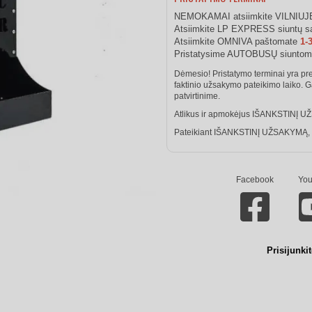
NEMOKAMAI atsiimkite VILNIU
Atsiimkite LP EXPRESS siuntų sa
Atsiimkite OMNIVA paštomate
1-
Pristatysime AUTOBUSŲ siunto
Dėmesio! Pristatymo terminai yra pr
faktinio užsakymo pateikimo laiko. 
patvirtinime.
Atlikus ir apmokėjus IŠANKSTINĮ UŽ
Pateikiant IŠANKSTINĮ UŽSAKYMĄ, pin
Facebook
You
Prisijunki