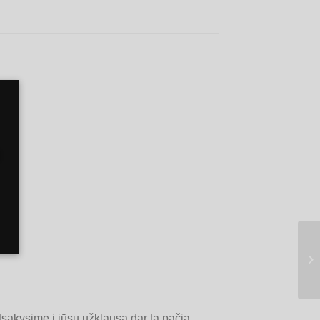
tsakysime į jūsų užklausą dar tą pačią