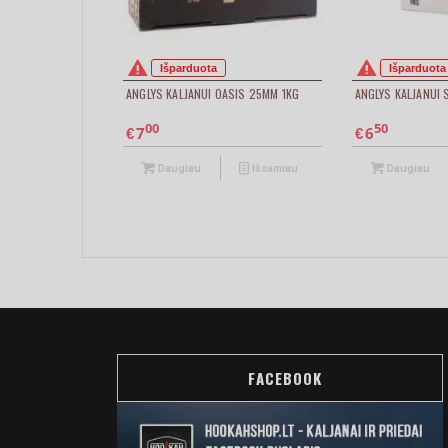
Išparduota
Išparduota
ANGLYS KALJANUI OASIS 25MM 1KG
ANGLYS KALJANUI
00
50
7
6
€
€
Daugiau
Išsamiau
Daugiau
FACEBOOK