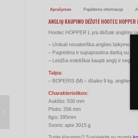
Aprašymas
Papildoma informacija
A
ANGLIŲ KAUPIMO DĖŽUTĖ HOOTEC HOPPER
Hootec HOPPER L yra dėžutė anglims laiky
– Unikali novatoriška anglies laikymo ir 
– Pagreitina ir supaprastina darbą su ang
– Leidžia estetiškai kaupti anglį ir negaišt
Talpa:
– BOPERIS (M) – išlaiko 9 kg. anglies
Charakteristikos:
Aukštis: 500 mm
Plotis: 356 mm
Anglių kaupimo dėžutė
HOOTEC Hopper L
Ilgis: 395mm
Svoris: apie 3015 g
Turite klausimų? Susisiekite su mumis
ko