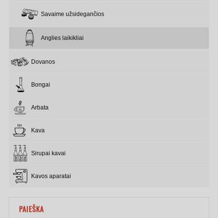
Savaime užsidegančios
Anglies laikikliai
Dovanos
Bongai
Arbata
Kava
Sirupai kavai
Kavos aparatai
PAIEŠKA