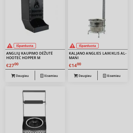
Išparduota
Išparduota
ANGLIŲ KAUPIMO DĖŽUTĖ
KALJANO ANGLIES LAIKIKLIS AL-
HOOTEC HOPPER M
MANI
00
00
27
14
€
€
Daugiau
Išsamiau
Daugiau
Išsamiau