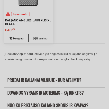
Išparduota
KALJANO ANGLIES LAIKIKLIS XL
BLACK
00
40
€
Daugiau
Išsamiau
„HookahShop.lt“ parduotuvėje yra anglies laikikliai kaljano anglims, jie
suteikia saugumo norint transportuoti savo anglis į bet kurią vietą.
PRIEDAI IR KALJANAI VILNIUJE - KUR ATSIIMTI?
DOVANOS VYRAMS IR MOTERIMS - KĄ RINKTIS?
NUO KO PRIKLAUSO KALJANO SKONIS IR KVAPAS?