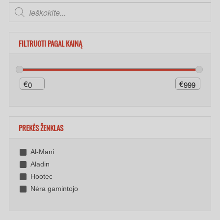
FILTRUOTI PAGAL KAINĄ
€
€
PREKĖS ŽENKLAS
Al-Mani
Aladin
Hootec
Nėra gamintojo