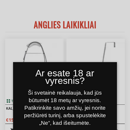
ANGLIES LAIKIKLIAI
Ar esate 18 ar
vyresnis?
Ši svetainė reikalauja, kad jūs
būtumėt 18 metų ar vyresnis.
5.00
Turime prekyboje
Turime prekyboje
Patikrinkite savo amžių, jei norite
KALJANO ANGLIES LAIKIKLIS
KALJANO ANGLIES LAIKIKLIS
ALADIN
peržiūrėti turinį, arba spustelėkite
00
50
15
15
€
€
„Ne“, kad išeitumėte.