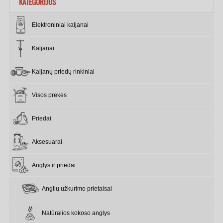
KATEGORIJOS
Elektroniniai kaljanai
Kaljanai
Kaljanų priedų rinkiniai
Visos prekės
Priedai
Aksesuarai
Anglys ir priedai
Anglių užkurimo prietaisai
Natūralios kokoso anglys