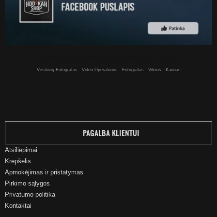
Kaljanai internetu - Kaljanas už gerą kainą pirkti internetu - Vilniuje
Vestuvių Fotografas - Video Operatorius - Fotografas - Vilnius - Kaunas
PAGALBA KLIENTUI
Atsiliepimai
Krepšelis
Apmokėjimas ir pristatymas
Pirkimo sąlygos
Privatumo politika
Kontaktai