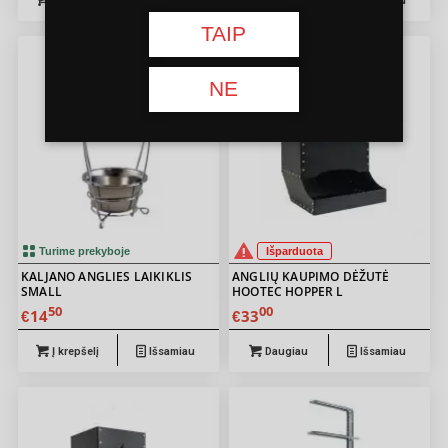
Į krepšelį
Išsamiau
Į krepšelį
Išsamiau
TAIP
NE
Turime prekyboje
Išparduota
KALJANO ANGLIES LAIKIKLIS
ANGLIŲ KAUPIMO DĖŽUTĖ
SMALL
HOOTEC HOPPER L
50
00
14
33
€
€
Į krepšelį
Išsamiau
Daugiau
Išsamiau