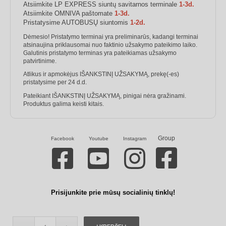
Atsiimkite LP EXPRESS siuntų savitarnos terminale
1-3d.
Atsiimkite OMNIVA paštomate
1-3d.
Pristatysime AUTOBUSŲ siuntomis
1-2d.
Dėmesio! Pristatymo terminai yra preliminarūs, kadangi terminai
atsinaujina priklausomai nuo faktinio užsakymo pateikimo laiko.
Galutinis pristatymo terminas yra pateikiamas užsakymo
patvirtinime.
Atlikus ir apmokėjus IŠANKSTINĮ UŽSAKYMĄ, prekę(-es)
pristatysime per 24 d.d.
Pateikiant IŠANKSTINĮ UŽSAKYMĄ, pinigai nėra gražinami.
Produktus galima keisti kitais.
Group
Facebook
Youtube
Instagram
Prisijunkite prie mūsų socialinių tinklų!