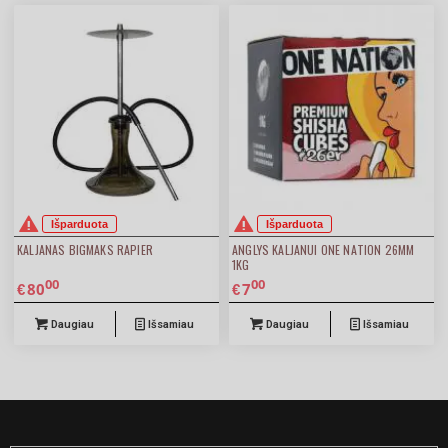
Išparduota
Išparduota
KALJANAS BIGMAKS RAPIER
ANGLYS KALJANUI ONE NATION 26MM
1KG
00
00
80
7
€
€
Daugiau
Išsamiau
Daugiau
Išsamiau