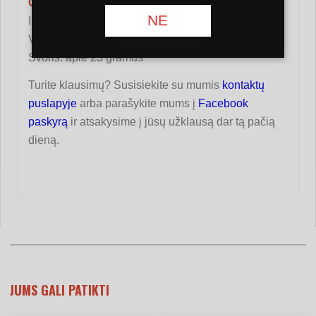
Charakteristika:
NE
Ilgis: 14mm
Vidinis skersmuo: 18mm
Svoris: apie 23 gramus
Turite klausimų? Susisiekite su mumis
kontaktų
puslapyje
arba parašykite mums į
Facebook
paskyrą
ir atsakysime į jūsų užklausą dar tą pačią
dieną.
JUMS GALI PATIKTI