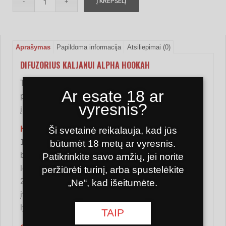
Į KREPŠELĮ
Aprašymas
Papildoma informacija
Atsiliepimai (0)
DIFUZORIUS KALJANUI ALPHA HOOKAH
Tai yra nedidelis antgalis su daugybe mažų skylių,
Ar esate 18 ar
pagamintas iš nerūdijančio plieno. Difuzorius
vyresnis?
įmontuotas veleno gale.
Kaljano difuzoriaus privalumai:
Ši svetainė reikalauja, kad jūs
1. Oro srautas, einantis per difuzorių, suskaldo
būtumėt 18 metų ar vyresnis.
burbuliukus lemputėje į daugelį mažų. Tai leidžia
Patikrinkite savo amžių, jei norite
lengviau pritraukti dūmus.
peržiūrėti turinį, arba spustelėkite
2. Maži burbuliukai vandens paviršiaus įtempimą
„Ne“, kad išeitumėte.
įveikia lengviau nei dideli. Tai sumažina triukšmo
lygį rūkant.
TAIP