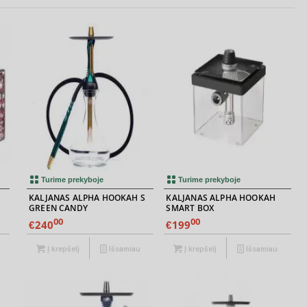
Turime prekyboje
Turime prekyboje
KALJANAS ALPHA HOOKAH S
KALJANAS ALPHA HOOKAH
GREEN CANDY
SMART BOX
00
00
240
199
€
€
Į krepšelį
Išsamiau
Į krepšelį
Išsamiau