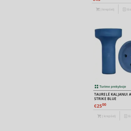
Į krepšelį
Iš
Turime prekyboje
TAURELĖ KALJANUI 
STRIKE BLUE
00
25
€
Į krepšelį
Iš