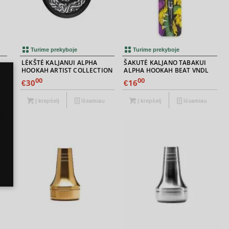
Turime prekyboje
Turime prekyboje
LĖKŠTĖ KALJANUI ALPHA
ŠAKUTĖ KALJANO TABAKUI
HOOKAH ARTIST COLLECTION
ALPHA HOOKAH BEAT VNDL
00
00
30
16
€
€
Į krepšelį
Išsamiau
Į krepšelį
Išsamiau