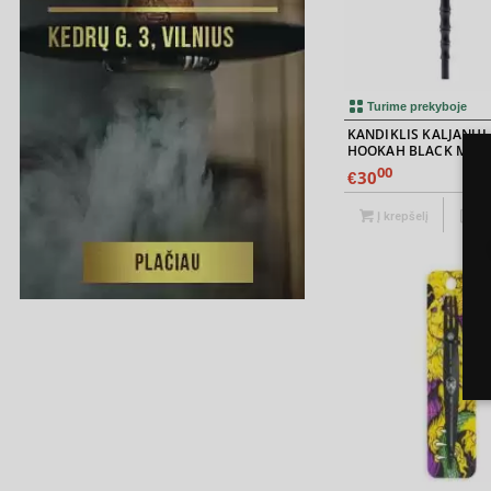
Turime prekyboje
KANDIKLIS KALJANUI
HOOKAH BLACK MAT
00
30
€
Į krepšelį
Iš