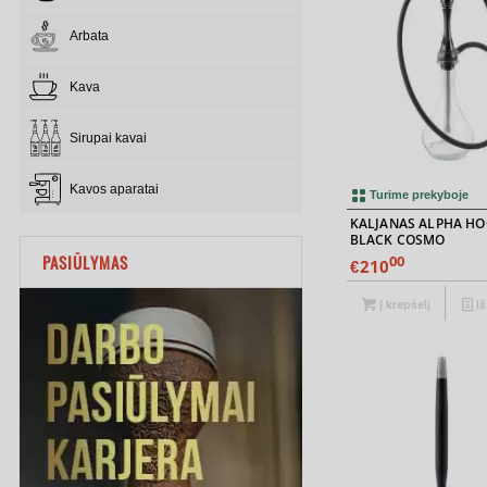
Arbata
Kava
Sirupai kavai
Kavos aparatai
5.00
Turime prekyboje
KALJANAS ALPHA HO
BLACK COSMO
PASIŪLYMAS
00
210
€
Į krepšelį
Iš