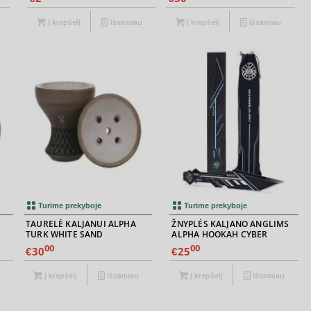
Į krepšelį
Išsamiau
Į krepšelį
Išsamiau
Turime prekyboje
Turime prekyboje
TAURELĖ KALJANUI ALPHA
ŽNYPLĖS KALJANO ANGLIMS
TURK WHITE SAND
ALPHA HOOKAH CYBER
00
00
30
25
€
€
Į krepšelį
Išsamiau
Į krepšelį
Išsamiau