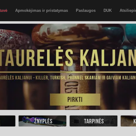
tuvė
Apmokėjimas ir pristatymas
Paslaugos
DUK
Atsiliep