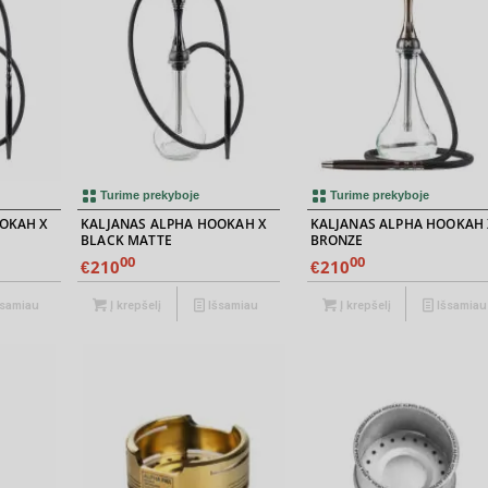
Turime prekyboje
Turime prekyboje
OKAH X
KALJANAS ALPHA HOOKAH X
KALJANAS ALPHA HOOKAH 
BLACK MATTE
BRONZE
00
00
210
210
€
€
samiau
Į krepšelį
Išsamiau
Į krepšelį
Išsamiau