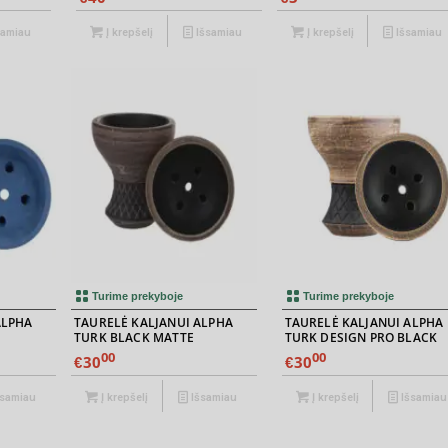
samiau
Į krepšelį
Išsamiau
Į krepšelį
Išsamiau
5.00
Turime prekyboje
Turime prekyboje
ALPHA
TAURELĖ KALJANUI ALPHA
TAURELĖ KALJANUI ALPHA
TURK BLACK MATTE
TURK DESIGN PRO BLACK
00
00
30
30
€
€
samiau
Į krepšelį
Išsamiau
Į krepšelį
Išsamiau