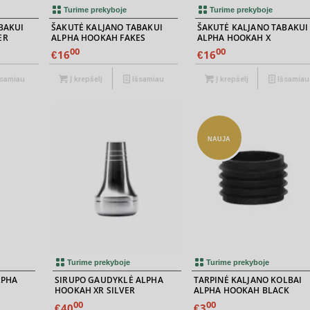
Turime prekyboje
Turime prekyboje
BAKUI
ŠAKUTĖ KALJANO TABAKUI
ŠAKUTĖ KALJANO TABAKUI
ER
ALPHA HOOKAH FAKES
ALPHA HOOKAH X
00
00
16
16
€
€
samiau
Į krepšelį
Išsamiau
Į krepšelį
Išsamiau
NAUJA
Turime prekyboje
Turime prekyboje
LPHA
SIRUPO GAUDYKLĖ ALPHA
TARPINĖ KALJANO KOLBAI
HOOKAH XR SILVER
ALPHA HOOKAH BLACK
00
00
40
3
€
€