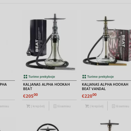
Turime prekyboje
Turime prekyboje
LPHA
KALJANAS ALPHA HOOKAH
KALJANAS ALPHA HOOKAH
BEAT
BEAT VANDAL
00
00
205
220
€
€
samiau
Į krepšelį
Išsamiau
Į krepšelį
Išsamiau