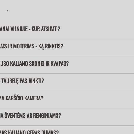
→
JANAI VILNIUJE - KUR ATSIIMTI?
S IR MOTERIMS - KĄ RINKTIS?
USO KALJANO SKONIS IR KVAPAS?
 TAURELĘ PASIRINKTI?
A KARŠČIO KAMERA?
A ŠVENTĖMS AR RENGINIAMS?
MAS KALJANO GERAS DŪMAS?