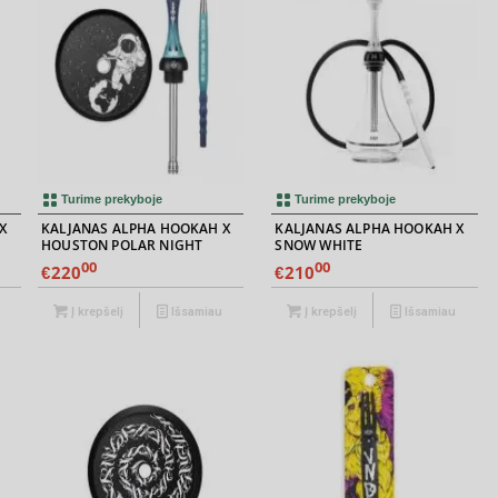
5.00
Turime prekyboje
Turime prekyboje
X
KALJANAS ALPHA HOOKAH X
KALJANAS ALPHA HOOKAH X
HOUSTON POLAR NIGHT
SNOW WHITE
00
00
220
210
€
€
Į krepšelį
Išsamiau
Į krepšelį
Išsamiau