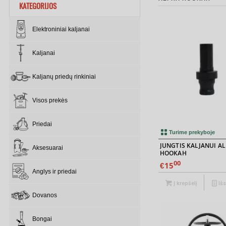
KATEGORIJOS
Elektroniniai kaljanai
Kaljanai
Kaljanų priedų rinkiniai
Visos prekės
Priedai
Turime prekyboje
JUNGTIS KALJANUI A
Aksesuarai
HOOKAH
00
15
€
Anglys ir priedai
Į krepšelį
Iš
Dovanos
Bongai