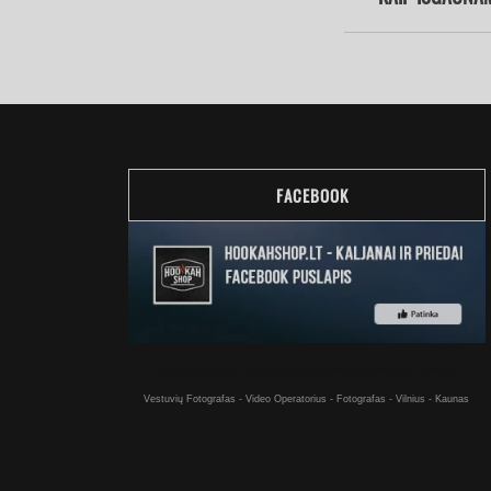
FACEBOOK
Kaljanai internetu - Kaljanas už gerą kainą pirkti internetu - Vilniuje
Vestuvių Fotografas - Video Operatorius - Fotografas - Vilnius - Kaunas