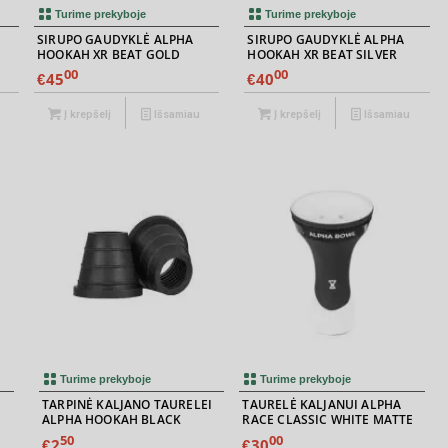
Turime prekyboje
Turime prekyboje
SIRUPO GAUDYKLĖ ALPHA
SIRUPO GAUDYKLĖ ALPHA
HOOKAH XR BEAT GOLD
HOOKAH XR BEAT SILVER
00
00
45
40
€
€
Į krepšelį
Išsamiau
Į krepšelį
Išsamiau
Turime prekyboje
Turime prekyboje
TARPINĖ KALJANO TAURELEI
TAURELĖ KALJANUI ALPHA
ALPHA HOOKAH BLACK
RACE CLASSIC WHITE MATTE
50
00
2
30
€
€