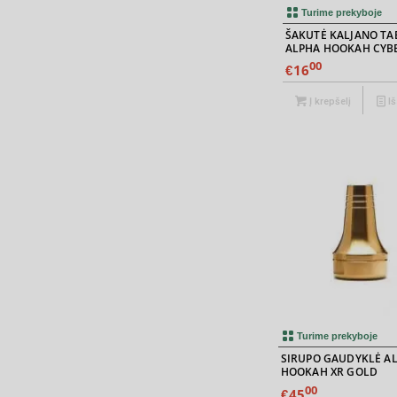
Turime prekyboje
ŠAKUTĖ KALJANO TA
ALPHA HOOKAH CYB
00
16
€
Į krepšelį
Iš
Turime prekyboje
SIRUPO GAUDYKLĖ A
HOOKAH XR GOLD
00
45
€