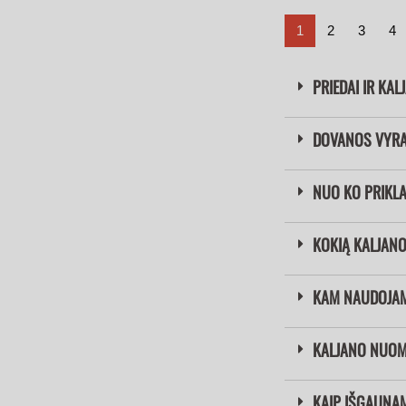
1
2
3
4
PRIEDAI IR KAL
DOVANOS VYRAM
NUO KO PRIKLA
KOKIĄ KALJANO
KAM NAUDOJAM
KALJANO NUOM
KAIP IŠGAUNA