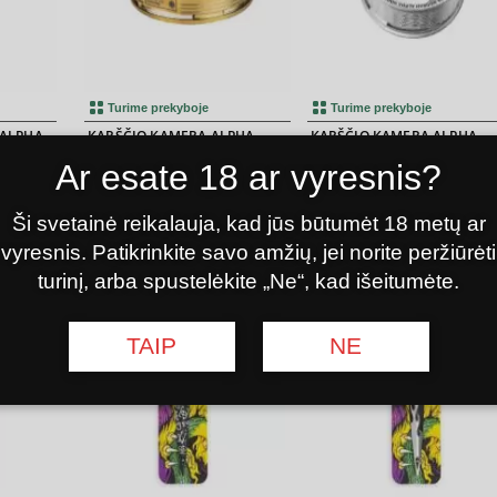
5.00
Turime prekyboje
Turime prekyboje
 ALPHA
KARŠČIO KAMERA ALPHA
KARŠČIO KAMERA ALPHA
TE
HOOKAH FNX GOLD
HOOKAH ROLLER
Ar esate 18 ar vyresnis?
00
00
60
35
€
€
Ši svetainė reikalauja, kad jūs būtumėt 18 metų ar
samiau
Į krepšelį
Išsamiau
Į krepšelį
Išsamiau
vyresnis. Patikrinkite savo amžių, jei norite peržiūrėti
turinį, arba spustelėkite „Ne“, kad išeitumėte.
TAIP
NE