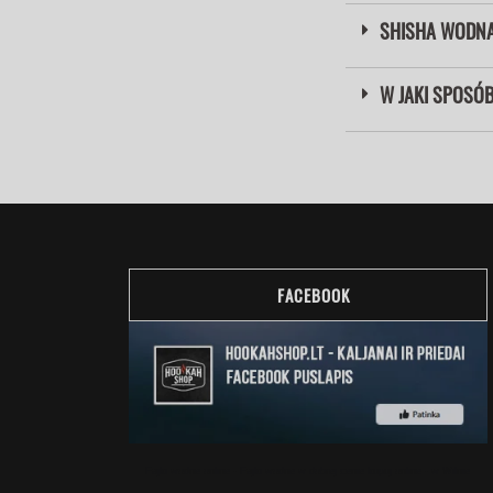
SHISHA WODNA
W JAKI SPOSÓ
FACEBOOK
Fajki wodne online - Fajki wodne w dobrej cenie kupuj online - w Wilnie