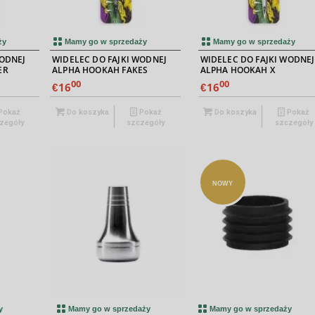
ży
Mamy go w sprzedaży
Mamy go w sprzedaży
WODNEJ
WIDELEC DO FAJKI WODNEJ
WIDELEC DO FAJKI WODNEJ
ER
ALPHA HOOKAH FAKES
ALPHA HOOKAH X
00
00
16
16
€
€
Pokaż
Do koszyka
Pokaż
Do koszyka
Pokaż
zegóły
szczegóły
szczegóły
NOWY
y
Mamy go w sprzedaży
Mamy go w sprzedaży