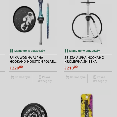
5.00
Mamy go w sprzedaży
Mamy go w sprzedaży
FAJKA WODNA ALPHA
SZISZA ALPHA HOOKAH X
HOOKAH X HOUSTON POLAR
KRÓLEWNA ŚNIEŻKA
NIGHT
00
00
220
210
€
€
Do koszyka
Pokaż
Do koszyka
Pokaż
szczegóły
szczegóły