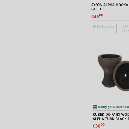
SYFON ALPHA HOOKA
GOLD
00
45
€
Do koszyka
P
szcz
Mamy go w sprzeda
KUBEK DO FAJKI WO
ALPHA TURK BLACK 
00
30
€