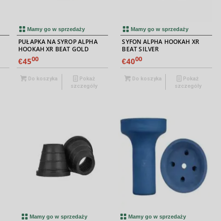
Mamy go w sprzedaży
Mamy go w sprzedaży
PUŁAPKA NA SYROP ALPHA
SYFON ALPHA HOOKAH XR
HOOKAH XR BEAT GOLD
BEAT SILVER
00
00
45
40
€
€
Do koszyka
Pokaż
Do koszyka
Pokaż
szczegóły
szczegóły
Mamy go w sprzedaży
Mamy go w sprzedaży