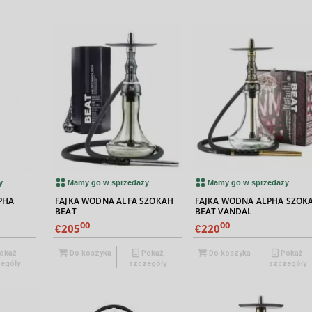
y
Mamy go w sprzedaży
Mamy go w sprzedaży
PHA
FAJKA WODNA ALFA SZOKAH
FAJKA WODNA ALPHA SZOK
BEAT
BEAT VANDAL
00
00
205
220
€
€
okaż
Do koszyka
Pokaż
Do koszyka
Pokaż
egóły
szczegóły
szczegóły