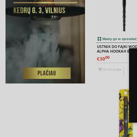
Mamy go w sprzedaż
USTNIK DO FAJKI WO
ALPHA HOOKAH BLAC
MATTE
00
30
€
Do koszyka
P
szcz