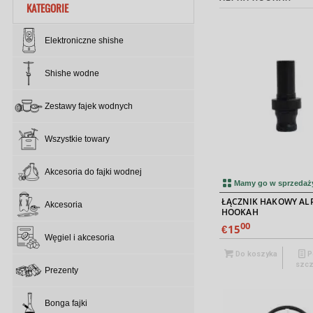
KATEGORIE
Elektroniczne shishe
Shishe wodne
Zestawy fajek wodnych
Wszystkie towary
Akcesoria do fajki wodnej
Mamy go w sprzedaż
ŁĄCZNIK HAKOWY AL
Akcesoria
HOOKAH
00
15
€
Węgiel i akcesoria
Do koszyka
P
szcz
Prezenty
Bonga fajki