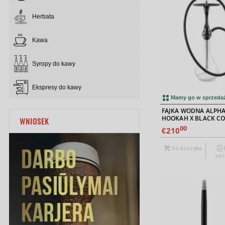
Herbata
Kawa
Syropy do kawy
Ekspresy do kawy
5.00
Mamy go w sprzeda
FAJKA WODNA ALPH
HOOKAH X BLACK C
WNIOSEK
00
210
€
Do koszyka
szc