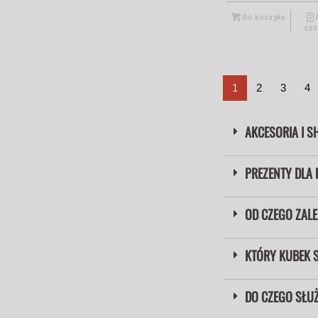
Do koszyka
szc
1
2
3
4
AKCESORIA I S
PREZENTY DLA 
OD CZEGO ZALE
KTÓRY KUBEK 
DO CZEGO SŁU