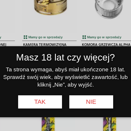
5.00
y
Mamy go w sprzedaży
Mamy go w sprzedaży
DNEJ
KAMERA TERMOWIZYJNA
KOMORA GRZEWCZA ALPHA
K
ALPHA HOOKAH FNX GOLD
HOOKAH ROLLER
Masz 18 lat czy więcej?
00
00
60
35
€
€
okaż
Do koszyka
Pokaż
Do koszyka
Pokaż
Ta strona wymaga, abyś miał ukończone 18 lat.
egóły
szczegóły
szczegóły
Sprawdź swój wiek, aby wyświetlić zawartość, lub
kliknij „Nie”, aby wyjść.
TAK
NIE