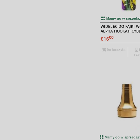
Mamy go w sprzeda
WIDELEC DO FAJKI 
ALPHA HOOKAH CYB
00
16
€
Do koszyka
szc
Mamy go w sprzedaż