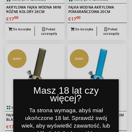
AKRYLOWA FAJKA WODNA MINI
FAJKA WODNA AKRYLOWA
RÓŻNE KOLORY 26CM
POMARAŃCZOWA 20CM
00
00
17
17
€
€
Do koszyka
Pokaż
Do koszyka
Pokaż
szczegóły
szczegóły
NOWY
NOWY
Masz 18 lat czy
więcej?
Mamy go w sprzedaży
Mamy go w sprzedaży
Ta strona wymaga, abyś miał
FAJKA WODNA AKRYLOWA SLIM
FAJKA WODNA AKRYLOWA SLIM
ukończone 18 lat. Sprawdź swój
BLACK 20CM
BLUE 20CM
wiek, aby wyświetlić zawartość, lub
00
00
17
17
€
€