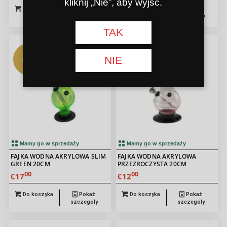
kliknij „Nie”, aby wyjść.
Do koszyka
Pokaż
Do koszyka
Pokaż
szczegóły
szczegóły
TAK
NIE
DNI fajki
NOWY
wodnej
Mamy go w sprzedaży
Mamy go w sprzedaży
FAJKA WODNA AKRYLOWA SLIM
FAJKA WODNA AKRYLOWA
GREEN 20CM
PRZEZROCZYSTA 20CM
00
00
17
12
€
€
Do koszyka
Pokaż
Do koszyka
Pokaż
szczegóły
szczegóły