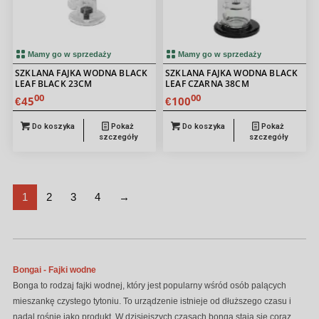
Mamy go w sprzedaży
Mamy go w sprzedaży
SZKLANA FAJKA WODNA BLACK
SZKLANA FAJKA WODNA BLACK
LEAF BLACK 23CM
LEAF CZARNA 38CM
00
00
45
100
€
€
Do koszyka
Pokaż
Do koszyka
Pokaż
szczegóły
szczegóły
1
2
3
4
→
Bongai - Fajki wodne
Bonga to rodzaj fajki wodnej, który jest popularny wśród osób palących
mieszankę czystego tytoniu. To urządzenie istnieje od dłuższego czasu i
nadal rośnie jako produkt. W dzisiejszych czasach bonga stają się coraz