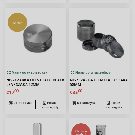
NOWY
Mamy go w sprzedaży
Mamy go w sprzedaży
NISZCZARKA DO METALU BLACK
NISZCZARKA DO METALU SZARA
LEAF SZARA 52MM
58MM
00
00
17
35
€
€
Do koszyka
Pokaż
Do koszyka
Pokaż
szczegóły
szczegóły
DNI fajki
wodnej