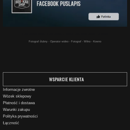
Fajki wodne online - Fajki wodne w dobrej cenie kupuj online - w Wilnie
Fotograf ślubny - Operator wideo - Fotograf - Wilno - Kowno
WSPARCIE KLIENTA
Informacje zwrotne
Wózek sklepowy
Płatność i dostawa
Warunki zakupu
Polityka prywatności
Łączność