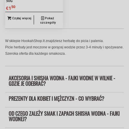
50G
50
1
€
Czytaj więcej
Pokaż
szczegóły
W sklepie HookahShop.lt znajdziesz herbatę do picia i palenia.
Picie herbaty jest moczone w gorącej wodzie przez 3-4 minuty i spożywane.
Szeroka oferta dla każdego smakosza.
AKCESORIA I SHISHA WODNA - FAJKI WODNE W WILNIE -
GDZIE JE ODEBRAĆ?
PREZENTY DLA KOBIET I MĘŻCZYZN - CO WYBRAĆ?
OD CZEGO ZALEŻY SMAK I ZAPACH SHISHA WODNA - FAJKI
WODNEJ?