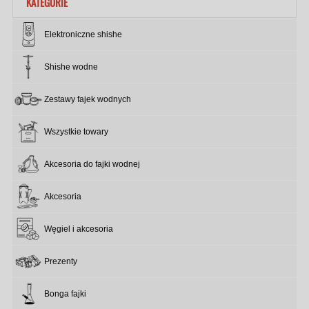
KATEGORIE
Elektroniczne shishe
Shishe wodne
Zestawy fajek wodnych
Wszystkie towary
Akcesoria do fajki wodnej
Akcesoria
Węgiel i akcesoria
Prezenty
Bonga fajki