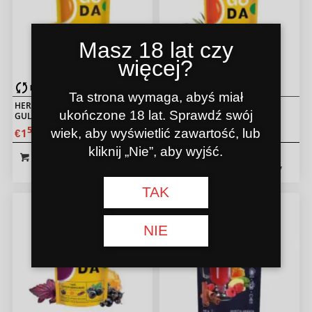
Masz 18 lat czy
więcej?
Przed Sprzedaż
Przed Sprzedaż
Ta strona wymaga, abyś miał
HERBATA IMBIROWA
HERBATA GULFSTREAM
ukończone 18 lat. Sprawdź swój
GULFSTREAM 50G
ROKITNIK 50G
50
50
wiek, aby wyświetlić zawartość, lub
1
1
€
€
kliknij „Nie”, aby wyjść.
Do koszyka
Pokaż
Do koszyka
Pokaż
szczegóły
szczegóły
TAK
NIE