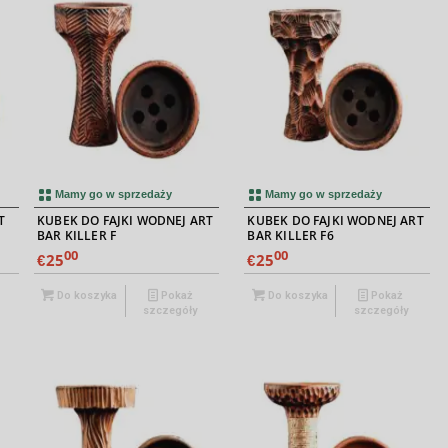
Mamy go w sprzedaży
Mamy go w sprzedaży
T
KUBEK DO FAJKI WODNEJ ART
KUBEK DO FAJKI WODNEJ ART
BAR KILLER F
BAR KILLER F6
00
00
25
25
€
€
Do koszyka
Pokaż
Do koszyka
Pokaż
szczegóły
szczegóły