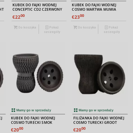
KUBEK DO FAJKI WODNEJ
KUBEK DO FAJKI WODNEJ
HT
CONCEPTIC CD2 CZERWONY
COSMO MARTWA MUMIA
00
00
22
23
€
€
Do koszyka
Pokaż
Do koszyka
Pokaż
szczegóły
szczegóły
Mamy go w sprzedaży
Mamy go w sprzedaży
EJ
KUBEK DO FAJKI WODNEJ
FILIŻANKA DO FAJKI WODNEJ
COSMO TURECKI SMOK
COSMO TURECKI GROOT
00
00
20
20
€
€