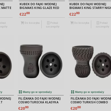
NEJ
KUBEK DO FAJKI WODNEJ
KUBEK DO FAJKI WODNEJ
K MATTE
BIGMAKS KING GLAZE RED
BIGMAKS KING STARRY NIG
00
00
22
22
€
€
okaż
Do koszyka
Pokaż
Do koszyka
Pokaż
egóły
szczegóły
szczegóły
ży
Mamy go w sprzedaży
Mamy go w sprzedaży
 WODNEJ
FILIŻANKA DO FAJKI WODNEJ
FILIŻANKA DO FAJKI WODN
LT
COSMO TURECKA KLASYKA
COSMO TURKISH COMBO
00
00
20
20
€
€