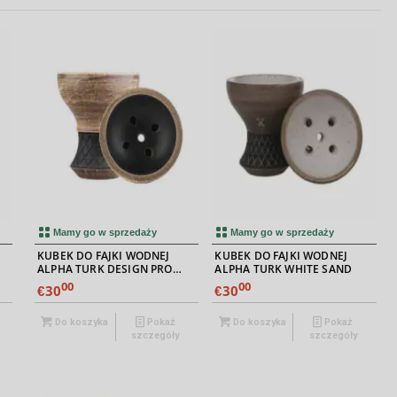
5.00
Mamy go w sprzedaży
Mamy go w sprzedaży
KUBEK DO FAJKI WODNEJ
KUBEK DO FAJKI WODNEJ
ALPHA TURK DESIGN PRO
ALPHA TURK WHITE SAND
CZARNY
00
00
30
30
€
€
Do koszyka
Pokaż
Do koszyka
Pokaż
szczegóły
szczegóły