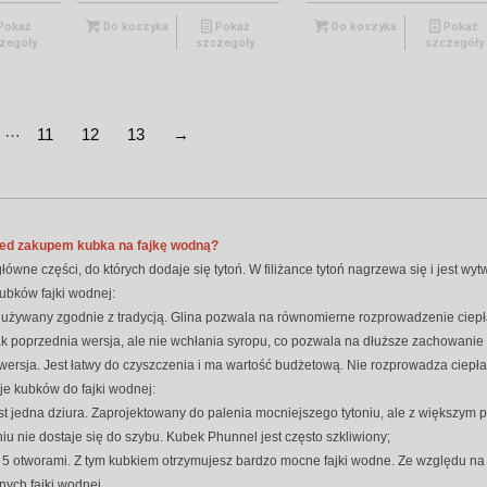
Pokaż
Do koszyka
Pokaż
Do koszyka
Pokaż
zegóły
szczegóły
szczegóły
…
11
12
13
→
zed zakupem kubka na fajkę wodną?
główne części, do których dodaje się tytoń. W filiżance tytoń nagrzewa się i jest w
ubków fajki wodnej:
est używany zgodnie z tradycją. Glina pozwala na równomierne rozprowadzenie ciepł
k poprzednia wersja, ale nie wchłania syropu, co pozwala na dłuższe zachowanie 
wersja. Jest łatwy do czyszczenia i ma wartość budżetową. Nie rozprowadza ciepła 
je kubków do fajki wodnej:
st jedna dziura. Zaprojektowany do palenia mocniejszego tytoniu, ale z większym p
iu nie dostaje się do szybu. Kubek Phunnel jest często szkliwiony;
 5 otworami. Z tym kubkiem otrzymujesz bardzo mocne fajki wodne. Ze względu na d
nych fajki wodnej.