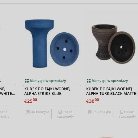
y
Mamy go w sprzedaży
Mamy go w sprzedaży
NEJ
KUBEK DO FAJKI WODNEJ
KUBEK DO FAJKI WODNEJ
 WHITE
ALPHA STRIKE BLUE
ALPHA TURK BLACK MATTE
00
00
25
30
€
€
okaż
Do koszyka
Pokaż
Do koszyka
Pokaż
egóły
szczegóły
szczegóły