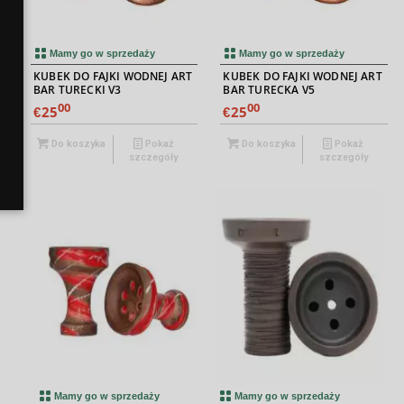
Mamy go w sprzedaży
Mamy go w sprzedaży
RT
KUBEK DO FAJKI WODNEJ ART
KUBEK DO FAJKI WODNEJ ART
BAR TURECKI V3
BAR TURECKA V5
00
00
25
25
€
€
Do koszyka
Pokaż
Do koszyka
Pokaż
szczegóły
szczegóły
Mamy go w sprzedaży
Mamy go w sprzedaży