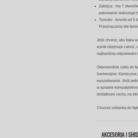
Zabójca - ma 7 otworów.
pakowanie słabszego ty
Turecko - turecki od 5 
Przeznaczony dla fanów 
Jeśli chcesz, aby fajka 
wynik obejmuje całość, a
najbardziej odpowiedni 
Odpowiednie szkło do faj
harmonijnie. Konieczne 
wyszukiwanie. Jeśli jed
w sprawie kompatybilnośc
dodatkowe cechy, na kt
Chociaż szklanka do faj
AKCESORIA I SHI