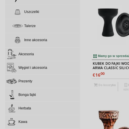
Uszczelki
Talerze
Inne akcesoria
Akcesoria
Mamy go w sprzeda
KUBEK DO FAJKI WO
ARMA CLASSIC SILI
Węgiel i akcesoria
00
16
€
Prezenty
Do koszyka
szc
Bonga fajki
Herbata
Kawa