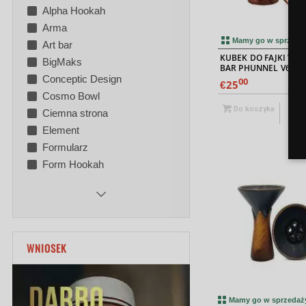
Alpha Hookah
Arma
Mamy go w sprzeda
Art bar
KUBEK DO FAJKI WO
BigMaks
BAR PHUNNEL V6
Conceptic Design
00
25
€
Cosmo Bowl
Do koszyka
Ciemna strona
szc
Element
Formularz
Form Hookah
WNIOSEK
Mamy go w sprzedaż