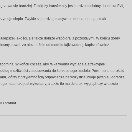
grzewa się bardziej. Zabójczy transfer siły jest bardzo podobny do kubka Evil,
zatrzymuje ciepło. Zwykle są bardziej masywne i dobrze oddają smak.
 najlepszej jakości, ale także dobrze współgrał z pozostałymi. W końcu dobry
esteśmy pewni, że niezależnie od modelu fajki wodnej, kupisz również
e zapomina. W końcu chcesz, aby fajka wodna wyglądała atrakcyjnie i
 według możliwości zastosowania do konkretnego modelu. Powinno to uprościć
ami, którzy z przyjemnością odpowiedzą na wszystkie Twoje pytania i doradzą
iego materiału jest wykonany, a także ile ma dziurek, wygląd, czy wreszcie
 i aromat.