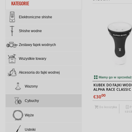
KATEGORIE
Elektroniczne shishe
Shishe wodne
Zestawy fajek wodnych
Wszystkie towary
Akcesoria do fajki wodnej
Mamy go w sprzedaż
KUBEK DO FAJKI WOD
Wazony
ALPHA RACE CLASSIC
MATTE
00
30
€
Cybuchy
Do koszyka
P
szcz
Węże
Ustniki