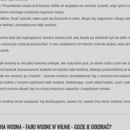
 Przenikanie ciepła jest bardzo obfite ze względu na cieńsze ścianki, więc tytoń na
toniu wymaga częstszej regulacji ciepła;
dołków. Dość szeroki, łatwo pali się dziurami w ciele, długo się nagrzewa i długo 
lekkiej i aromatycznej fajki wodnej.
wodna była jak najbogatsza, bardzo ważne jest, aby każdy jej składnik był nie tylko
 ważną jej częścią jest puchar. U nas znajdziesz ich bardzo szeroki wybór, więc j
kubek.
ki wodnej to nie tylko kwestia estetyki, ale naturalne jest, że wiele osób o tym ni
jest jednak dopasowanie kubków do każdej fajki wodnej, dlatego podzieliliśmy je
nak nie możesz go znaleźć - zawsze możesz skontaktować się z naszymi konsultant
i kubka z innymi częściami fajki wodnej. Wybierając, oceń skład kubka, czyli z jak
órych można skupić się na smaczniejszym zapachu i bogatszym smaku.
ki wodnej może wydawać się drobiazgiem, uwierz mi, nawet ona może zmienić smak
SHA WODNA - FAJKI WODNE W WILNIE - GDZIE JE ODEBRAĆ?