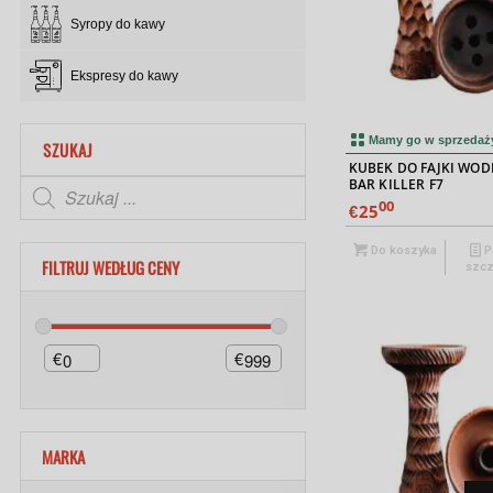
Syropy do kawy
Ekspresy do kawy
Mamy go w sprzedaż
SZUKAJ
KUBEK DO FAJKI WOD
BAR KILLER F7
00
25
€
Do koszyka
P
FILTRUJ WEDŁUG CENY
szcz
€
€
MARKA