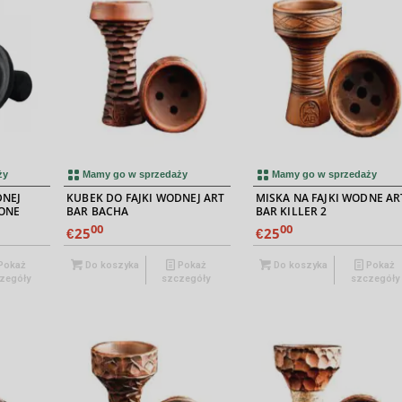
ży
Mamy go w sprzedaży
Mamy go w sprzedaży
DNEJ
KUBEK DO FAJKI WODNEJ ART
MISKA NA FAJKI WODNE AR
CONE
BAR BACHA
BAR KILLER 2
00
00
25
25
€
€
Pokaż
Do koszyka
Pokaż
Do koszyka
Pokaż
zegóły
szczegóły
szczegóły