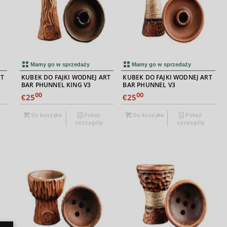
Mamy go w sprzedaży
Mamy go w sprzedaży
RT
KUBEK DO FAJKI WODNEJ ART
KUBEK DO FAJKI WODNEJ ART
BAR PHUNNEL KING V3
BAR PHUNNEL V3
00
00
25
25
€
€
Do koszyka
Pokaż
Do koszyka
Pokaż
szczegóły
szczegóły