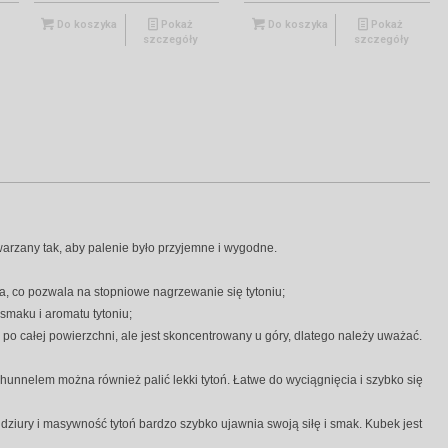
Do koszyka
Pokaż
Do koszyka
Pokaż
szczegóły
szczegóły
ytwarzany tak, aby palenie było przyjemne i wygodne.
a, co pozwala na stopniowe nagrzewanie się tytoniu;
smaku i aromatu tytoniu;
po całej powierzchni, ale jest skoncentrowany u góry, dlatego należy uważać.
hunnelem można również palić lekki tytoń. Łatwe do wyciągnięcia i szybko się
ziury i masywność tytoń bardzo szybko ujawnia swoją siłę i smak. Kubek jest