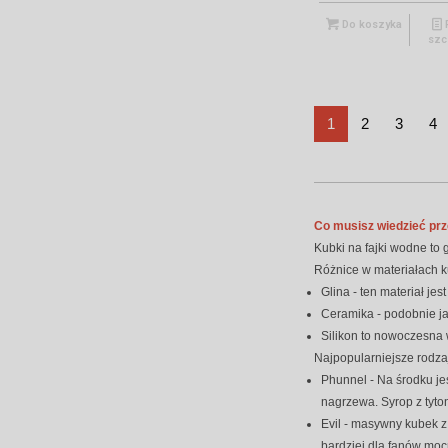
Do koszyka
szc
1
2
3
4
Co musisz wiedzieć pr
Kubki na fajki wodne to 
Różnice w materiałach k
Glina - ten materiał j
Ceramika - podobnie ja
Silikon to nowoczesna 
Najpopularniejsze rodza
Phunnel - Na środku je
nagrzewa. Syrop z tyton
Evil - masywny kubek z
bardziej dla fanów moc