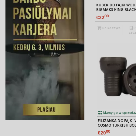
KUBEK DO FAJKI WOD
BIGMAKS KING BLAC
00
22
€
Do koszyka
P
szcz
5.00
Mamy go w sprzeda
FILIŻANKA DO FAJKI
COSMO TURKISH BO
00
20
€