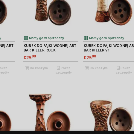
y
Mamy go w sprzedaży
Mamy go w sprzedaży
NEJ ART
KUBEK DO FAJKI WODNEJ ART
KUBEK DO FAJKI WODNEJ A
BAR KILLER ROCK
BAR KILLER V1
00
00
25
25
€
€
okaż
Do koszyka
Pokaż
Do koszyka
Pokaż
egóły
szczegóły
szczegóły