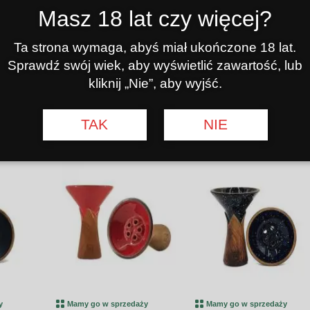
Masz 18 lat czy więcej?
ży
Mamy go w sprzedaży
Mamy go w sprzedaży
Ta strona wymaga, abyś miał ukończone 18 lat.
DNEJ ART
KUBEK DO FAJKI WODNEJ ART
KUBEK DO FAJKI WODNEJ A
Sprawdź swój wiek, aby wyświetlić zawartość, lub
BAR PHUNNEL V7
BAR TURECKI ROCK
kliknij „Nie”, aby wyjść.
00
00
25
25
€
€
Pokaż
Do koszyka
Pokaż
Do koszyka
Pokaż
TAK
NIE
zegóły
szczegóły
szczegóły
y
Mamy go w sprzedaży
Mamy go w sprzedaży