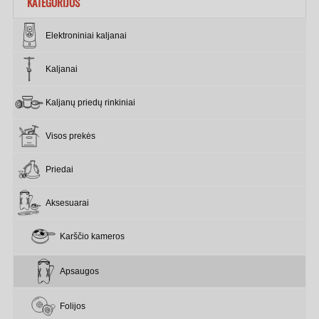
KATEGORIJOS
Elektroniniai kaljanai
Kaljanai
Kaljanų priedų rinkiniai
Visos prekės
Priedai
Aksesuarai
Karščio kameros
Apsaugos
Folijos