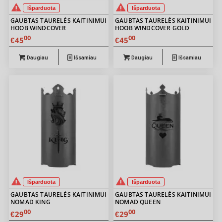
Išparduota
Išparduota
GAUBTAS TAURELĖS KAITINIMUI
GAUBTAS TAURELĖS KAITINIMUI
HOOB WINDCOVER
HOOB WINDCOVER GOLD
00
00
45
45
€
€
Daugiau
Išsamiau
Daugiau
Išsamiau
Išparduota
Išparduota
GAUBTAS TAURELĖS KAITINIMUI
GAUBTAS TAURELĖS KAITINIMUI
NOMAD KING
NOMAD QUEEN
00
00
29
29
€
€