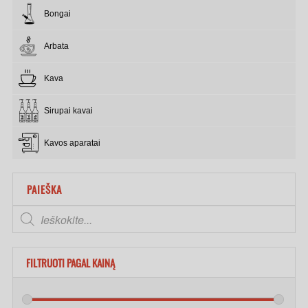
Bongai
Arbata
Kava
Sirupai kavai
Kavos aparatai
PAIEŠKA
FILTRUOTI PAGAL KAINĄ