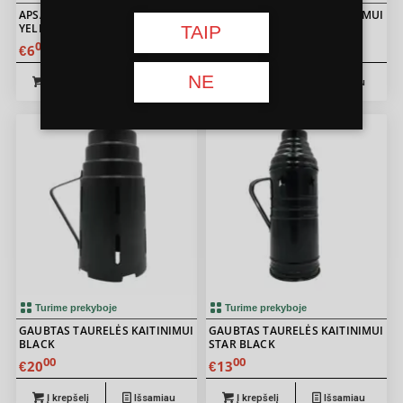
APSAUGINIS SIETELIS KALJANUI
GAUBTAS TAURELĖS KAITINIMUI
YELLOW
ARMA BLACK
TAIP
00
00
6
15
€
€
NE
Į krepšelį
Išsamiau
Į krepšelį
Išsamiau
Turime prekyboje
Turime prekyboje
GAUBTAS TAURELĖS KAITINIMUI
GAUBTAS TAURELĖS KAITINIMUI
BLACK
STAR BLACK
00
00
20
13
€
€
Į krepšelį
Išsamiau
Į krepšelį
Išsamiau