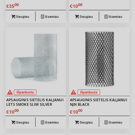
00
00
35
10
€
€
Daugiau
Išsamiau
Daugiau
Išsamiau
Išparduota
Išparduota
APSAUGINIS SIETELIS KALJANUI
APSAUGINIS SIETELIS KALJANUI
LETS SMOKE SLIM SILVER
NJN BLACK
00
00
10
10
€
€
Daugiau
Išsamiau
Daugiau
Išsamiau