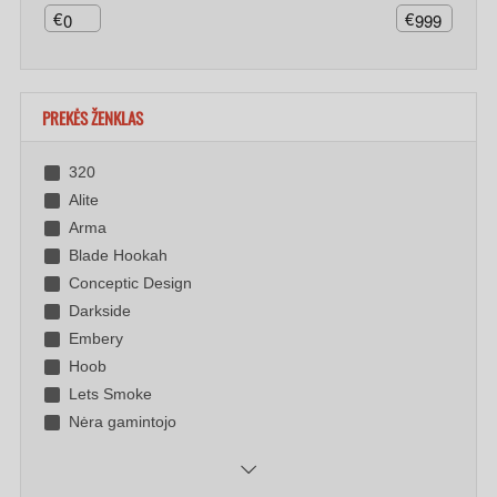
€
€
PREKĖS ŽENKLAS
320
Alite
Arma
Blade Hookah
Conceptic Design
Darkside
Embery
Hoob
Lets Smoke
Nėra gamintojo