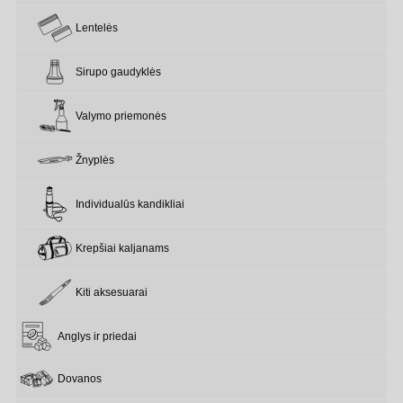
Lentelės
Sirupo gaudyklės
Valymo priemonės
Žnyplės
Individualūs kandikliai
Krepšiai kaljanams
Kiti aksesuarai
Anglys ir priedai
Dovanos