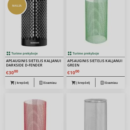
NAUJA
Turime prekyboje
Turime prekyboje
APSAUGINIS SIETELIS KALJANUI
APSAUGINIS SIETELIS KALJANUI
DARKSIDE D-FENDER
GREEN
00
00
30
10
€
€
Į krepšelį
Išsamiau
Į krepšelį
Išsamiau