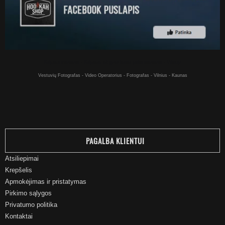
Kaljanai internetu - Kaljanas už gerą kainą pirkti internetu - Vilniuje
Vestuvių Fotografas - Video Operatorius - Fotografas - Vilnius - Kaunas
PAGALBA KLIENTUI
Atsiliepimai
Krepšelis
Apmokėjimas ir pristatymas
Pirkimo sąlygos
Privatumo politika
Kontaktai