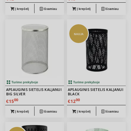
Į krepšelį
Išsamiau
Į krepšelį
Išsamiau
NAUJA
Turime prekyboje
Turime prekyboje
APSAUGINIS SIETELIS KALJANUI
APSAUGINIS SIETELIS KALJANUI
BIG SILVER
BLACK
00
00
15
12
€
€
Į krepšelį
Išsamiau
Į krepšelį
Išsamiau