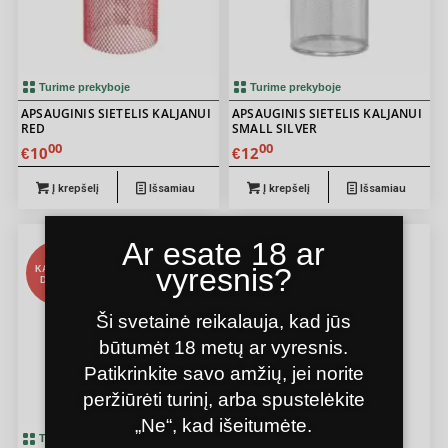
Turime prekyboje
Turime prekyboje
APSAUGINIS SIETELIS KALJANUI
APSAUGINIS SIETELIS KALJANUI
RED
SMALL SILVER
00
00
10
12
€
€
Į krepšelį
Išsamiau
Į krepšelį
Išsamiau
Ar esate 18 ar
vyresnis?
KALJANŲ
KALJANŲ
DIENOS
DIENOS
Ši svetainė reikalauja, kad jūs
būtumėt 18 metų ar vyresnis.
Patikrinkite savo amžių, jei norite
peržiūrėti turinį, arba spustelėkite
„Ne“, kad išeitumėte.
5.00
Turime prekyboje
Turime prekyboje