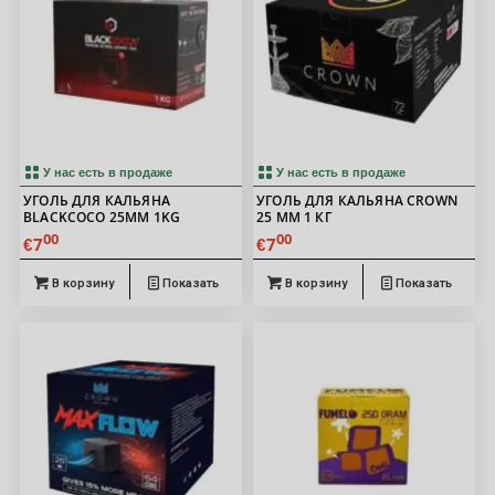
5.00
У нас есть в продаже
У нас есть в продаже
УГОЛЬ ДЛЯ КАЛЬЯНА
УГОЛЬ ДЛЯ КАЛЬЯНА CROWN
BLACKCOCO 25MM 1KG
25 ММ 1 КГ
00
00
7
7
€
€
В корзину
Показать
В корзину
Показать