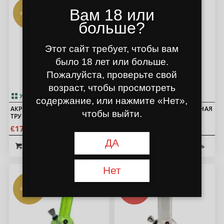
Вам 18 или
НОВАЯ
НОВАЯ
больше?
Этот сайт требует, чтобы вам
было 18 лет или больше.
Пожалуйста, проверьте свой
возраст, чтобы просмотреть
У нас есть в продаже
У нас есть в продаже
содержание, или нажмите «Нет»,
АКРИЛОВАЯ ВОДОПРОВОДНАЯ
АКРИЛОВАЯ ВОДОПРОВОДНАЯ
чтобы выйти.
ТРУБА SLIM BLACK 20СМ
ТРУБА SLIM BLUE 20СМ
00
00
17
17
€
€
ДА
В корзину
Показать
В корзину
Показать
Нет
КАЛЬЯННЫЕ
НОВАЯ
ДНИ