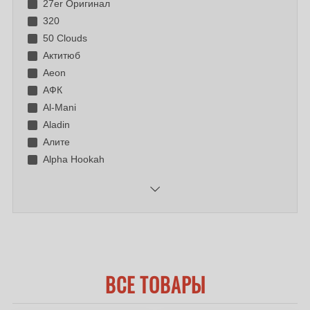
27er Оригинал
320
50 Clouds
Актитюб
Aeon
АФК
Al-Mani
Aladin
Алите
Alpha Hookah
ВСЕ ТОВАРЫ