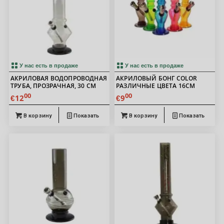
5.00
У нас есть в продаже
У нас есть в продаже
АКРИЛОВАЯ ВОДОПРОВОДНАЯ
АКРИЛОВЫЙ БОНГ COLOR
ТРУБА, ПРОЗРАЧНАЯ, 30 СМ
РАЗЛИЧНЫЕ ЦВЕТА 16СМ
00
00
12
9
€
€
В корзину
Показать
В корзину
Показать