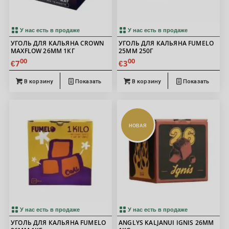
5.00
У нас есть в продаже
У нас есть в продаже
УГОЛЬ ДЛЯ КАЛЬЯНА CROWN
УГОЛЬ ДЛЯ КАЛЬЯНА FUMELO
MAXFLOW 26ММ 1КГ
25ММ 250Г
00
00
7
3
€
€
В корзину
Показать
В корзину
Показать
НОВАЯ
У нас есть в продаже
У нас есть в продаже
УГОЛЬ ДЛЯ КАЛЬЯНА FUMELO
ANGLYS KALJANUI IGNIS 26MM