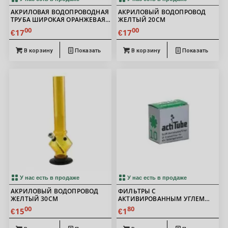
АКРИЛОВАЯ ВОДОПРОВОДНАЯ
АКРИЛОВЫЙ ВОДОПРОВОД
ТРУБА ШИРОКАЯ ОРАНЖЕВАЯ
ЖЕЛТЫЙ 20СМ
20СМ
00
00
17
17
€
€
В корзину
Показать
В корзину
Показать
У нас есть в продаже
У нас есть в продаже
АКРИЛОВЫЙ ВОДОПРОВОД
ФИЛЬТРЫ С
ЖЕЛТЫЙ 30СМ
АКТИВИРОВАННЫМ УГЛЕМ
ACTITUBE 7 ММ 10 ШТ.
00
80
15
1
€
€