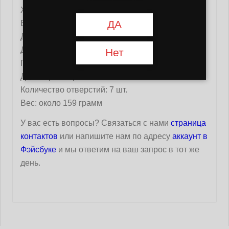
Характеристики:
ДА
Высота: 83 мм
Диаметр (внешний): 73 мм
Диаметр (внутренний): 63 мм
Нет
Глубина: 20 мм
Диаметр отверстия: 6 мм
Количество отверстий: 7 шт.
Вес: около 159 грамм
У вас есть вопросы? Связаться с нами
страница
контактов
или напишите нам по адресу
аккаунт в
Фэйсбуке
и мы ответим на ваш запрос в тот же
день.