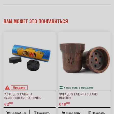
ВАМ МОЖЕТ ЭТО ПОНРАВИТЬСЯ
Продано
У нас есть в продаже
УГОЛЬ ДЛЯ КАЛЬЯНА
ЧАША ДЛЯ КАЛЬЯНА SOLARIS
САМОВОСПЛАМЕНЯЮЩИЙСЯ
MERCURY
CARBOPOL CROWN 40ММ 10ШТ
00
00
2
18
€
€
Подробнее
Показать
В корзину
Показать