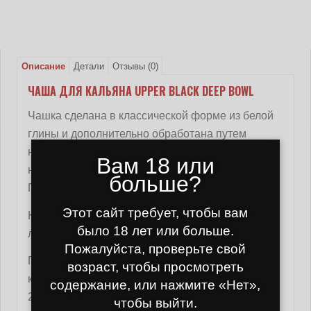
Описание
Детали
Отзывы (0)
ЧАША ДЛЯ КАЛЬЯНА UPPER BLACK DEEP BOWL
Чашка сделана в классической форме из белой
глины и дополнительно обработана путем
нагревания молока. Баночка довольно быстро
Вам 18 или
нагревается и равномерно распределяет тепло.
больше?
Прочность и долговечность - приоритет.
Этот сайт требует, чтобы вам
Каждая чашка индивидуально упакована с
было 18 лет или больше.
логотипом компании и названием чашки.
Пожалуйста, проверьте свой
Подходит как для курения в компании, так и для
возраст, чтобы просмотреть
курения отдельно. Расход табака составляет 15-
содержание, или нажмите «Нет»,
20 грамм.
чтобы выйти.