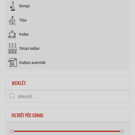
Bongs
Tēja
Kafija
Sīrupi kafijai
Kafijas automāti
MEKLĒT
FILTRĒT PĒC CENAS