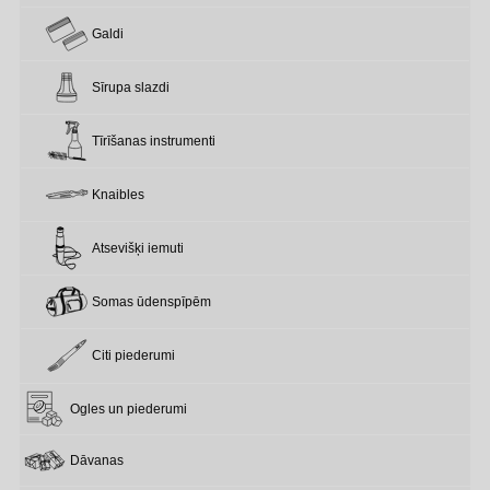
Galdi
Sīrupa slazdi
Tīrīšanas instrumenti
Knaibles
Atsevišķi iemuti
Somas ūdenspīpēm
Citi piederumi
Ogles un piederumi
Dāvanas