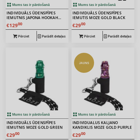
Mums tas ir pārdošanā
Mums tas ir pārdošanā
INDIVIDUĀLS ŪDENSPĪPES
INDIVIDUĀLS ŪDENSPĪPES
IEMUTNIS JAPONA HOOKAH
IEMUTIS MOZE GOLD BLACK
SAMURAI BEADS ORANGE
00
00
129
29
€
€
Pērciet
Parādīt detaļas
Pērciet
Parādīt detaļas
JAUNS
Mums tas ir pārdošanā
Mums tas ir pārdošanā
INDIVIDUĀLS ŪDENSPĪPES
INDIVIDUALUS KALJANO
IEMUTNIS MOZE GOLD GREEN
KANDIKLIS MOZE GOLD PURPLE
00
00
29
29
€
€