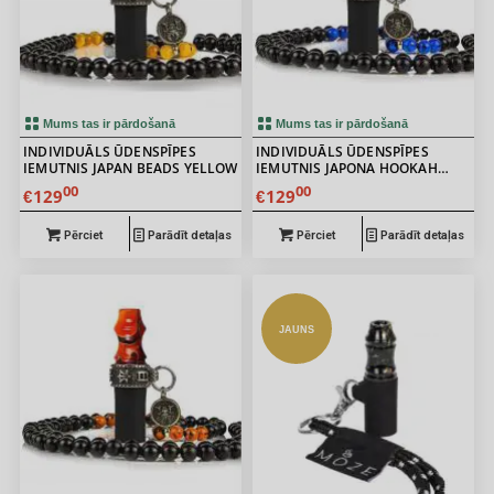
Mums tas ir pārdošanā
Mums tas ir pārdošanā
INDIVIDUĀLS ŪDENSPĪPES
INDIVIDUĀLS ŪDENSPĪPES
IEMUTNIS JAPAN BEADS YELLOW
IEMUTNIS JAPONA HOOKAH
SAMURAI BEADS BLUE
00
00
129
129
€
€
Pērciet
Parādīt detaļas
Pērciet
Parādīt detaļas
JAUNS