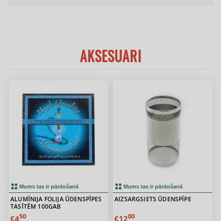
AKSESUARI
Mums tas ir pārdošanā
Mums tas ir pārdošanā
ALUMĪNIJA FOLIJA ŪDENSPĪPES
AIZSARGSIETS ŪDENSPĪPE
TASĪTĒM 100GAB
50
00
4
12
€
€