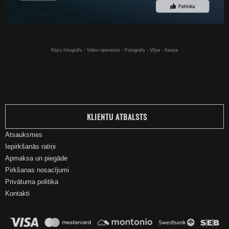
Ūdenspīpes tiešsaistē - Ūdenspīpes par labu cenu pērciet tiešsaistē - Viļņā
Kāzu fotogrāfs - Video operators - Fotogrāfs - Viļņa - Kauņa
KLIENTU ATBALSTS
Atsauksmes
Iepirkšanās ratiņi
Apmaksa un piegāde
Pirkšanas nosacījumi
Privātuma politika
Kontakti