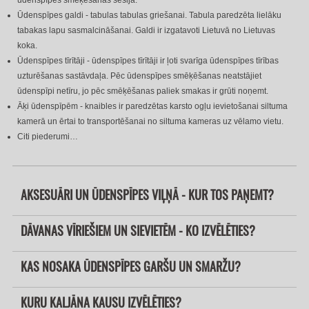
Ūdenspīpes galdi - tabulas tabulas griešanai. Tabula paredzēta lielāku
tabakas lapu sasmalcināšanai. Galdi ir izgatavoti Lietuvā no Lietuvas
koka.
Ūdenspīpes tīrītāji - ūdenspīpes tīrītāji ir ļoti svarīga ūdenspīpes tīrības
uzturēšanas sastāvdaļa. Pēc ūdenspīpes smēķēšanas neatstājiet
ūdenspīpi netīru, jo pēc smēķēšanas paliek smakas ir grūti noņemt.
Āķi ūdenspīpēm - knaibles ir paredzētas karsto ogļu ievietošanai siltuma
kamerā un ērtai to transportēšanai no siltuma kameras uz vēlamo vietu.
Citi piederumi…
AKSESUĀRI UN ŪDENSPĪPES VIĻŅĀ - KUR TOS PAŅEMT?
DĀVANAS VĪRIEŠIEM UN SIEVIETĒM - KO IZVĒLĒTIES?
KAS NOSAKA ŪDENSPĪPES GARŠU UN SMARŽU?
KURU KALJĀNA KAUSU IZVĒLĒTIES?