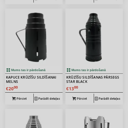
Mums tas ir pārdošanā
Mums tas ir pārdošanā
KAPUCE KRŪZĪŠU SILDĪŠANAI
KRŪZĪŠU SILDĪŠANAS PĀRSEGS
MELNS
STAR BLACK
00
00
20
13
€
€
Pērciet
Parādīt detaļas
Pērciet
Parādīt detaļas