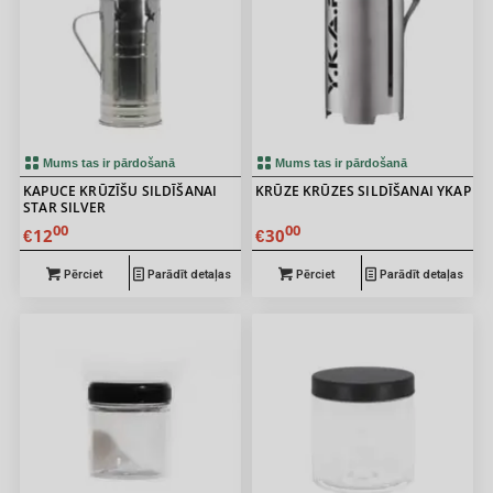
Mums tas ir pārdošanā
Mums tas ir pārdošanā
KAPUCE KRŪZĪŠU SILDĪŠANAI
KRŪZE KRŪZES SILDĪŠANAI YKAP
STAR SILVER
00
00
12
30
€
€
Pērciet
Parādīt detaļas
Pērciet
Parādīt detaļas