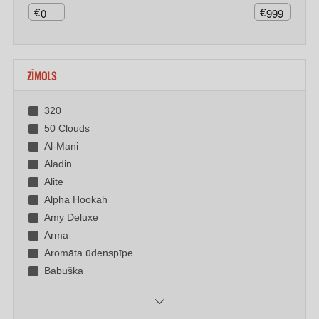
€
€
ZĪMOLS
320
50 Clouds
Al-Mani
Aladin
Alite
Alpha Hookah
Amy Deluxe
Arma
Aromāta ūdenspīpe
Babuška