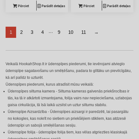
Pērciet
Parādīt detaļas
Pērciet
Parādīt detaļas
…
1
2
3
4
9
10
11
→
Veikalā HookahShop.lt ir ūdenspīpes piederumi, tie ievērojami atvieglo
ūdenspīpe sagatavošanu un smēķēšanu, padara to glītāku un pievilcīgāku,
kā arī palīdz to uzturēt.
Ūdenspīpes piederumi, kurus atradīsit mūsu veikalā:
Ūdenspīpes siltuma kamera - Siltuma kameras galvenās priekšrocības ir
tās, ka tā ir atkārtoti izmantojama, folija vairs nav nepieciešama, uzlabojas
gaisa cirkulācija, tā īsā laikā uzsilst un uztur siltumu stabilu.
Ūdenspīpe Aizsardzība - Ūdenspīpes aizsargi ir paredzēti, lai pasargātu
no kokogles, kas nokrīt no sietiem un priekšējiem stikliem, kas atdzesē
ūdenspīpi un sabojā smēķēšanas sesiju.
Ūdenspīpe folija - ūdenspīpe folija tiem, kas vēlas atgriezties klasiskajā
ūdenspīpes smēķēšanas sesijā.