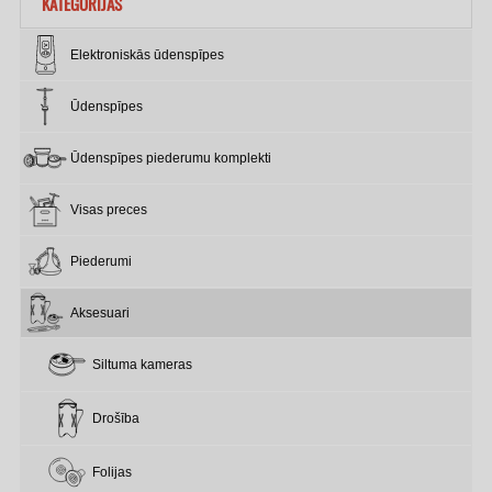
KATEGORIJAS
Elektroniskās ūdenspīpes
Ūdenspīpes
Ūdenspīpes piederumu komplekti
Visas preces
Piederumi
Aksesuari
Siltuma kameras
Drošība
Folijas