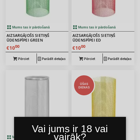
Mums tas ir pārdošanā
Mums tas ir pārdošanā
AIZSARGĀJOŠS SIETIŅŠ
AIZSARGĀJOŠS SIETIŅŠ
ŪDENSPĪPEI GREEN
ŪDENSPĪPEI ED
00
00
10
10
€
€
Pērciet
Parādīt detaļas
Pērciet
Parādīt detaļas
ŪŠAS
DIENAS
Vai jums ir 18 vai
vairāk?
Mums tas ir pārdošanā
Mums tas ir pārdošanā