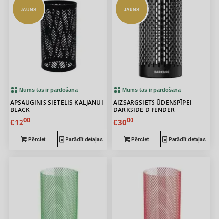
JAUNS
JAUNS
Mums tas ir pārdošanā
Mums tas ir pārdošanā
APSAUGINIS SIETELIS KALJANUI
AIZSARGSIETS ŪDENSPĪPEI
BLACK
DARKSIDE D-FENDER
00
00
12
30
€
€
Pērciet
Parādīt detaļas
Pērciet
Parādīt detaļas