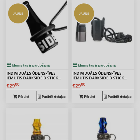
JAUNS
JAUNS
Mums tas ir pārdošanā
Mums tas ir pārdošanā
INDIVIDUĀLS ŪDENSPĪPES
INDIVIDUĀLS ŪDENSPĪPES
IEMUTIS DARKSIDE D STICK
IEMUTIS DARKSIDE D STICK
BASE
GREY
00
00
29
29
€
€
Pērciet
Parādīt detaļas
Pērciet
Parādīt detaļas