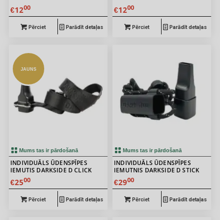
00
00
12
12
€
€
Pērciet
Parādīt detaļas
Pērciet
Parādīt detaļas
JAUNS
Mums tas ir pārdošanā
Mums tas ir pārdošanā
INDIVIDUĀLS ŪDENSPĪPES
INDIVIDUĀLS ŪDENSPĪPES
IEMUTIS DARKSIDE D CLICK
IEMUTNIS DARKSIDE D STICK
00
00
25
29
€
€
Pērciet
Parādīt detaļas
Pērciet
Parādīt detaļas