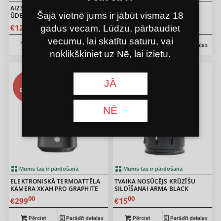
AIZSARGĀJOŠS SIETIŅŠ
AIZSARGĀJOŠS SIETIŅŠ
Šajā vietnē jums ir jābūt vismaz 18
ŪDENSPĪPEI SMALL SILVER
ŪDENSPĪPEI DZELTENS
00
00
12
6
gadus vecam. Lūdzu, pārbaudiet
€
€
vecumu, lai skatītu saturu, vai
Pērciet
Parādīt detaļas
Pērciet
Parādīt detaļas
noklikšķiniet uz Nē, lai izietu.
JĀ
ŪŠAS
ŪŠAS
DIENAS
DIENAS
NĒ
Mums tas ir pārdošanā
Mums tas ir pārdošanā
ELEKTRONISKĀ TERMOATTĒLA
5.00
TVAIKA NOSŪCĒJS KRŪZĪŠU
5.00
KAMERA XKAH PRO GRAPHITE
SILDĪŠANAI ARMA BLACK
00
00
299
15
€
€
Pērciet
Parādīt detaļas
Pērciet
Parādīt detaļas