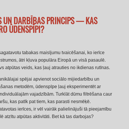
S UN DARBĪBAS PRINCIPS — KAS
RO ŪDENSPĪPI?
sagatavotu tabakas maisījumu tvaicēšanai, ko ierīce
austrumos, ātri kļuva populāra Eiropā un visā pasaulē.
 atpūtas veids, kas ļauj atrauties no ikdienas rutīnas.
unikālajai spējai apvienot sociālo mijiedarbību un
ināšanas metodēm, ūdenspīpe ļauj eksperimentēt ar
dividuālajām vajadzībām. Turklāt dūmu filtrēšana caur
u, kas patīk pat tiem, kas parasti nesmēķē.
avotas ierīces, ir vēl vairāk palielinājuši tā pieejamību
 atzītu atpūtas aktivitāti. Bet kā tas darbojas?