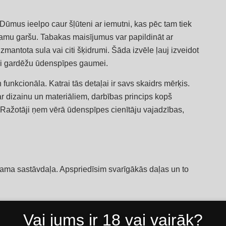
 Dūmus ieelpo caur šļūteni ar iemutni, kas pēc tam tiek
amu garšu. Tabakas maisījumus var papildināt ar
mantota sula vai citi šķidrumi. Šāda izvēle ļauj izveidot
ai gardēžu ūdenspīpes gaumei.
 funkcionāla. Katrai tās detaļai ir savs skaidrs mērķis.
r dizainu un materiāliem, darbības princips kopš
Ražotāji ņem vērā ūdenspīpes cienītāju vajadzības,
ama sastāvdaļa. Apspriedīsim svarīgākās daļas un to
Vai jums ir 18 vai vairāk?