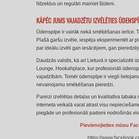
līdzekļus un regulāri mainiet šļūteni.
KĀPĒC JUMS VAJADZĒTU IZVĒLĒTIES ŪDENSPĪ
Ūdenspīpe ir vairāk nekā smēķēšanas ierīce. Tas 
Plašā garšu izvēle, iespēja eksperimentēt ar 
par ideālu izvēli gan iesācējiem, gan pieredzē
Daudzās valstīs, kā arī Lietuvā ir specializēt
Lounge, Hookahplace, kur profesionāli ūdenspīpe
vajadzībām. Tomēr ūdenspīpe ir viegli lietojam
nevainojamu smēķēšanas pieredzi.
Pareizi izvēlētas detaļas un kvalitatīva taba
interneta veikalā varat atrast visu nepiecieša
piegāde un profesionāli padomi nodrošinās v
Pievienojieties mūsu 
https://www.facebook.