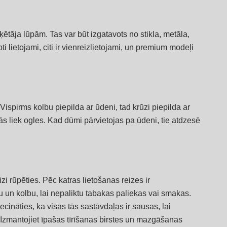
ķētāja lūpām. Tas var būt izgatavots no stikla, metāla,
i lietojami, citi ir vienreizlietojami, un premium modeļi
spirms kolbu piepilda ar ūdeni, tad krūzi piepilda ar
tās liek ogles. Kad dūmi pārvietojas pa ūdeni, tie atdzesē
izi rūpēties. Pēc katras lietošanas reizes ir
tu un kolbu, lai nepaliktu tabakas paliekas vai smakas.
cināties, ka visas tās sastāvdaļas ir sausas, lai
zmantojiet īpašas tīrīšanas birstes un mazgāšanas