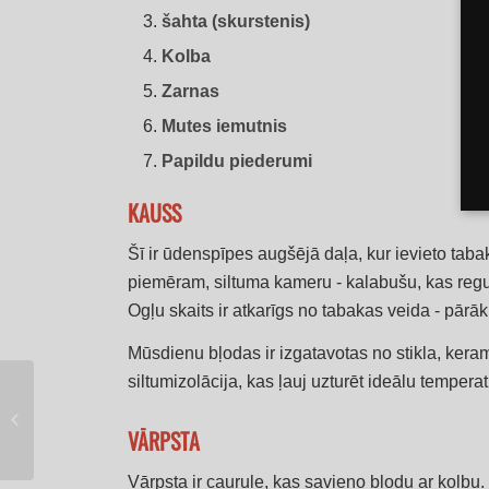
šahta (skurstenis)
Kolba
Zarnas
Mutes iemutnis
Papildu piederumi
KAUSS
Šī ir ūdenspīpes augšējā daļa, kur ievieto tabak
piemēram, siltuma kameru - kalabušu, kas reg
Ogļu skaits ir atkarīgs no tabakas veida - pārāk
Mūsdienu bļodas ir izgatavotas no stikla, kera
siltumizolācija, kas ļauj uzturēt ideālu temperat
Ūdenspīpes
smēķēšanas
VĀRPSTA
galvassāpes
Vārpsta ir caurule, kas savieno bļodu ar kolbu