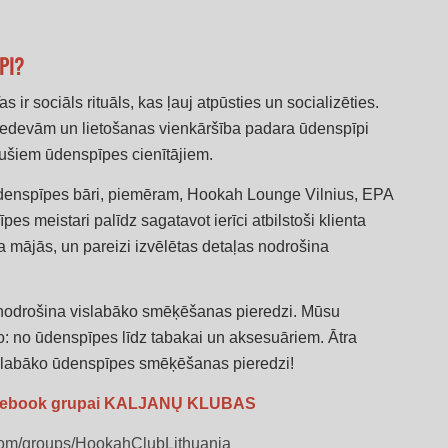
PI?
ir sociāls rituāls, kas ļauj atpūsties un socializēties.
piedevām un lietošanas vienkāršība padara ūdenspīpi
jušiem ūdenspīpes cienītājiem.
i ūdenspīpes bāri, piemēram, Hookah Lounge Vilnius, EPA
s meistari palīdz sagatavot ierīci atbilstoši klienta
a mājās, un pareizi izvēlētas detaļas nodrošina
ka nodrošina vislabāko smēķēšanas pieredzi. Mūsu
mo: no ūdenspīpes līdz tabakai un aksesuāriem. Ātra
islabāko ūdenspīpes smēķēšanas pieredzi!
Facebook grupai KALJANŲ KLUBAS
com/groups/HookahClubLithuania