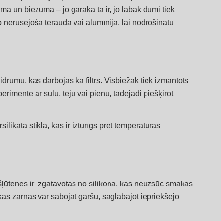
 un biezuma – jo garāka tā ir, jo labāk dūmi tiek
no nerūsējošā tērauda vai alumīnija, lai nodrošinātu
ķidrumu, kas darbojas kā filtrs. Visbiežāk tiek izmantots
imentē ar sulu, tēju vai pienu, tādējādi piešķirot
ilikāta stikla, kas ir izturīgs pret temperatūras
šļūtenes ir izgatavotas no silikona, kas neuzsūc smakas
jākas zarnas var sabojāt garšu, saglabājot iepriekšējo