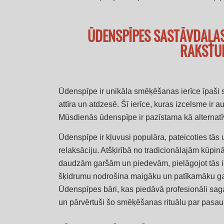
ŪDENSPĪPES SASTĀVDAĻA
RAKSTU
Ūdenspīpe ir unikāla smēķēšanas ierīce īpaši 
attīra un atdzesē. Šī ierīce, kuras izcelsme ir 
Mūsdienās ūdenspīpe ir pazīstama kā alternatīvs
Ūdenspīpe ir kļuvusi populāra, pateicoties tās 
relaksāciju. Atšķirībā no tradicionālajām kūp
daudzām garšām un piedevām, pielāgojot tās in
šķidrumu nodrošina maigāku un patīkamāku garš
Ūdenspīpes bāri, kas piedāvā profesionāli sagat
un pārvērtuši šo smēķēšanas rituālu par pasaulē