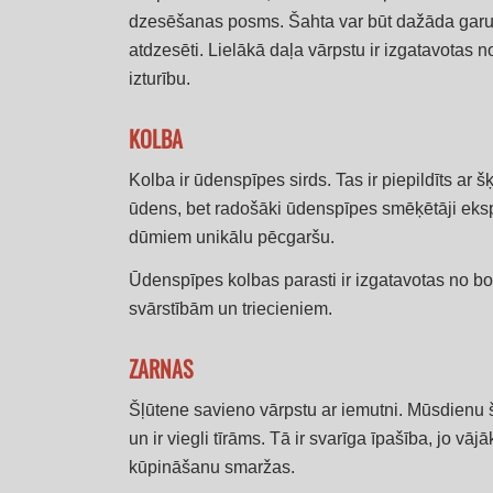
dzesēšanas posms. Šahta var būt dažāda garuma
atdzesēti. Lielākā daļa vārpstu ir izgatavotas 
izturību.
KOLBA
Kolba ir ūdenspīpes sirds. Tas ir piepildīts ar š
ūdens, bet radošāki ūdenspīpes smēķētāji eksper
dūmiem unikālu pēcgaršu.
Ūdenspīpes kolbas parasti ir izgatavotas no bors
svārstībām un triecieniem.
ZARNAS
Šļūtene savieno vārpstu ar iemutni. Mūsdienu 
un ir viegli tīrāms. Tā ir svarīga īpašība, jo vā
kūpināšanu smaržas.