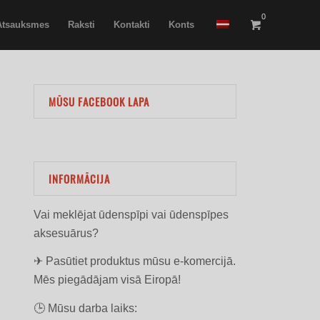
0
Atsauksmes
Raksti
Kontakti
Konts
MŪSU FACEBOOK LAPA
INFORMĀCIJA
Vai meklējat ūdenspīpi vai ūdenspīpes
aksesuārus?
✈ Pasūtiet produktus mūsu e-komercijā.
Mēs piegādājam visā Eiropā!
🕒 Mūsu darba laiks: