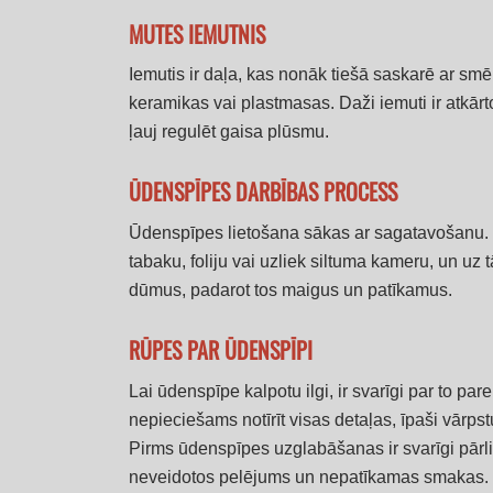
MUTES IEMUTNIS
Iemutis ir daļa, kas nonāk tiešā saskarē ar smē
keramikas vai plastmasas. Daži iemuti ir atkārtot
ļauj regulēt gaisa plūsmu.
ŪDENSPĪPES DARBĪBAS PROCESS
Ūdenspīpes lietošana sākas ar sagatavošanu. Vi
tabaku, foliju vai uzliek siltuma kameru, un uz 
dūmus, padarot tos maigus un patīkamus.
RŪPES PAR ŪDENSPĪPI
Lai ūdenspīpe kalpotu ilgi, ir svarīgi par to pare
nepieciešams notīrīt visas detaļas, īpaši vārps
Pirms ūdenspīpes uzglabāšanas ir svarīgi pārlie
neveidotos pelējums un nepatīkamas smakas. I