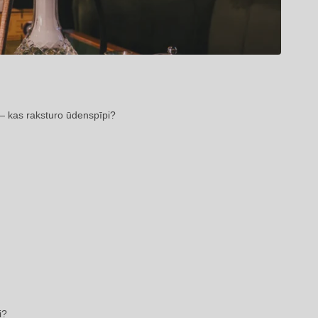
— kas raksturo ūdenspīpi?
i?