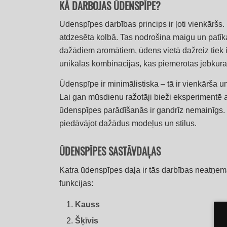
KĀ DARBOJAS ŪDENSPĪPE?
Ūdenspīpes darbības princips ir ļoti vienkāršs.
atdzesēta kolbā. Tas nodrošina maigu un patīk
dažādiem aromātiem, ūdens vietā dažreiz tiek iz
unikālas kombinācijas, kas piemērotas jebkur
Ūdenspīpe ir minimālistiska – tā ir vienkārša un
Lai gan mūsdienu ražotāji bieži eksperimentē a
ūdenspīpes parādīšanās ir gandrīz nemainīgs. 
piedāvājot dažādus modeļus un stilus.
ŪDENSPĪPES SASTĀVDAĻAS
Katra ūdenspīpes daļa ir tās darbības neatņem
funkcijas:
Kauss
Šķīvis