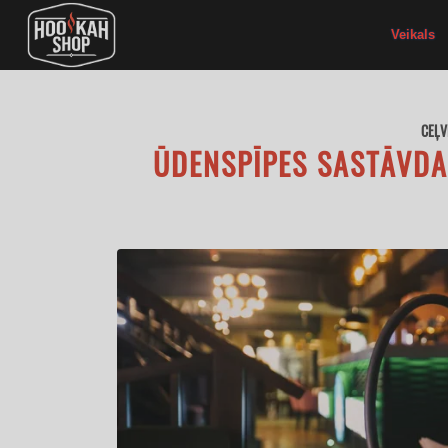
Veikals
CEĻV
ŪDENSPĪPES SASTĀVDA