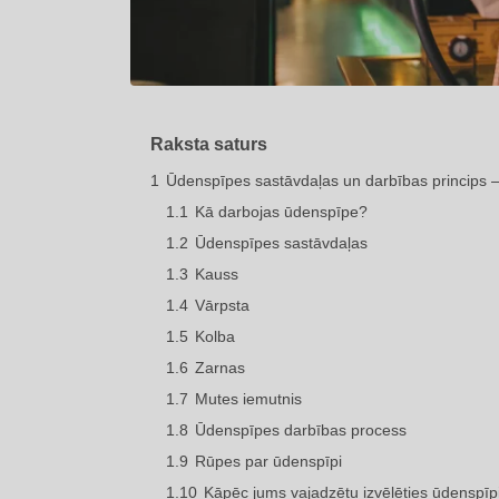
Raksta saturs
1
Ūdenspīpes sastāvdaļas un darbības princips 
1.1
Kā darbojas ūdenspīpe?
1.2
Ūdenspīpes sastāvdaļas
1.3
Kauss
1.4
Vārpsta
1.5
Kolba
1.6
Zarnas
1.7
Mutes iemutnis
1.8
Ūdenspīpes darbības process
1.9
Rūpes par ūdenspīpi
1.10
Kāpēc jums vajadzētu izvēlēties ūdenspīp