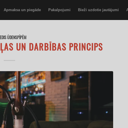
Apmaksa un piegāde
Pakalpojumi
Bieži uzdotie jautājumi
EDIS ŪDENSPĪPĒM
ĻAS UN DARBĪBAS PRINCIPS