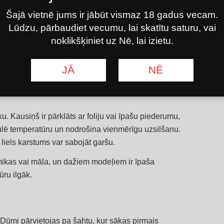
Šajā vietnē jums ir jābūt vismaz 18 gadus vecam.
Lūdzu, pārbaudiet vecumu, lai skatītu saturu, vai
noklikšķiniet uz Nē, lai izietu.
JĀ
NĒ
u. Kausiņš ir pārklāts ar foliju vai īpašu piederumu,
ulē temperatūru un nodrošina vienmērīgu uzsilšanu.
 liels karstums var sabojāt garšu.
mikas vai māla, un dažiem modeļiem ir īpaša
ūru ilgāk.
. Dūmi pārvietojas pa šahtu, kur sākas pirmais