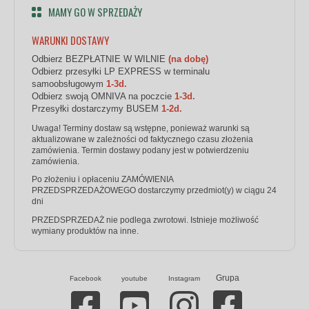
MAMY GO W SPRZEDAŻY
WARUNKI DOSTAWY
Odbierz BEZPŁATNIE W WILNIE
(na dobę)
Odbierz przesyłki LP EXPRESS w terminalu
samoobsługowym
1-3d.
Odbierz swoją OMNIVA na poczcie
1-3d.
Przesyłki dostarczymy BUSEM
1-2d.
Uwaga! Terminy dostaw są wstępne, ponieważ warunki są
aktualizowane w zależności od faktycznego czasu złożenia
zamówienia. Termin dostawy podany jest w potwierdzeniu
zamówienia.
Po złożeniu i opłaceniu ZAMÓWIENIA
PRZEDSPRZEDAŻOWEGO dostarczymy przedmiot(y) w ciągu 24
dni
PRZEDSPRZEDAŻ nie podlega zwrotowi. Istnieje możliwość
wymiany produktów na inne.
Grupa
Facebook
youtube
Instagram