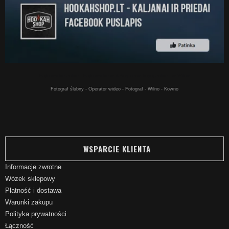
Fajki wodne online - Fajki wodne w dobrej cenie kupuj online - w Wilnie
Fotograf ślubny - Operator wideo - Fotograf - Wilno - Kowno
WSPARCIE KLIENTA
Informacje zwrotne
Wózek sklepowy
Płatność i dostawa
Warunki zakupu
Polityka prywatności
Łączność