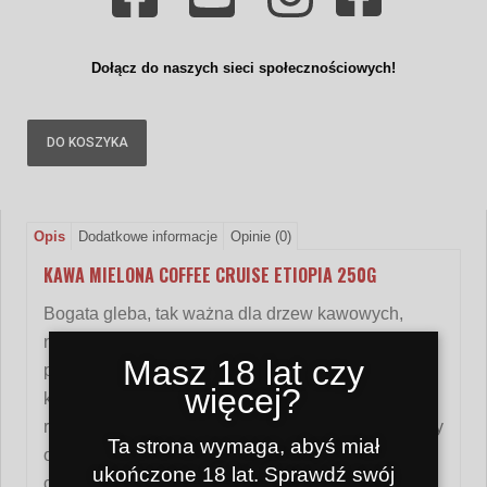
Dołącz do naszych sieci społecznościowych!
DO KOSZYKA
Opis
Dodatkowe informacje
Opinie (0)
KAWA MIELONA COFFEE CRUISE ETIOPIA 250G
Bogata gleba, tak ważna dla drzew kawowych,
nadaje etiopskiej kawie kwasowość
Masz 18 lat czy
przypominającą dzikie jagody. Kiedy spróbujesz tej
więcej?
kawy, poczujesz to
żurawina
siła, która zapewnia
równowagę ogólnego smaku. Dopełnieniem są nuty
Ta strona wymaga, abyś miał
owocowe
Jeżyny
, które zawierają całe letnie
ukończone 18 lat. Sprawdź swój
ciepło. Słodkie ciemne jagody, które nadają kawie