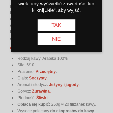
wiek, aby wyświetlić zawartość, lub
pretensjonalności, która mówi o jej odległym
kliknij „Nie”, aby wyjść.
pochodzeniu.
Śliwka
posmak stanowi harmonijną
całość – lekki, kuszący, wciągający dla spokojnej
TAK
degustacji kawy. Kawa Etiopia przypadnie do gustu
koneserom kawy, którzy lubią kawy bardziej
NIE
owocowe.
Cechy:
Rodzaj kawy: Arabika 100%
Siła: 6/10
Prażenie:
Przeciętny
.
Ciało:
Soczysty.
Aromat i słodycz:
Jeżyny i jagody.
Gorycz:
Żurawina.
Płodność:
Śliwki
.
Opłaca się kupić:
250g ≈ 20 filiżanek kawy.
Wysoce polecany
do ekspresów do kawy
.