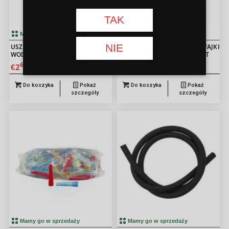
TAK
Mamy go w sprzedaży
Mamy go w sprzedaży
NIE
USZCZELKA DO KOLBY NA FAJKĘ
JEDNORAZOWE USTNIKI DO FAJKI
WODNĄ A3 BIAŁA
WODNEJ CZARNE 6CM 100SZT
60
00
2
7
€
€
Do koszyka
Pokaż
Do koszyka
Pokaż
szczegóły
szczegóły
Mamy go w sprzedaży
Mamy go w sprzedaży