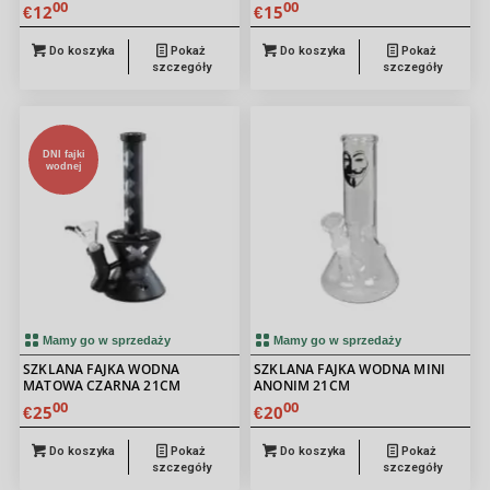
00
00
12
15
€
€
Do koszyka
Pokaż
Do koszyka
Pokaż
szczegóły
szczegóły
DNI fajki
wodnej
Mamy go w sprzedaży
Mamy go w sprzedaży
SZKLANA FAJKA WODNA
SZKLANA FAJKA WODNA MINI
MATOWA CZARNA 21CM
ANONIM 21CM
00
00
25
20
€
€
Do koszyka
Pokaż
Do koszyka
Pokaż
szczegóły
szczegóły