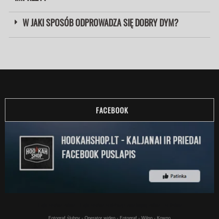
W JAKI SPOSÓB ODPROWADZA SIĘ DOBRY DYM?
FACEBOOK
Fajki wodne online - Fajki wodne w dobrej cenie kupuj online - w Wilnie
Fotograf ślubny - Operator wideo - Fotograf - Wilno - Kowno