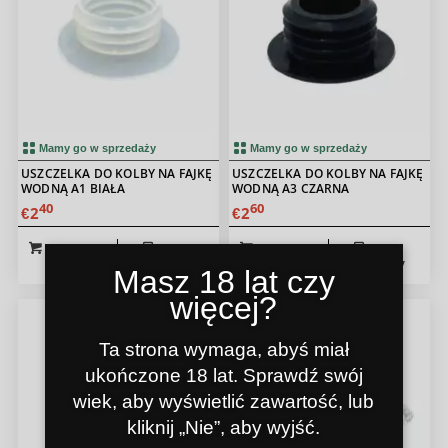
Mamy go w sprzedaży
Mamy go w sprzedaży
USZCZELKA DO KOLBY NA FAJKĘ
USZCZELKA DO KOLBY NA FAJKĘ
WODNĄ A1 BIAŁA
WODNĄ A3 CZARNA
40
60
2
2
€
€
Do koszyka
Pokaż
Do koszyka
Pokaż
szczegóły
szczegóły
Masz 18 lat czy
więcej?
Ta strona wymaga, abyś miał
ukończone 18 lat. Sprawdź swój
wiek, aby wyświetlić zawartość, lub
kliknij „Nie”, aby wyjść.