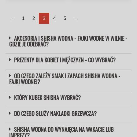
←
1
2
3
4
5
→
AKCESORIA I SHISHA WODNA - FAJKI WODNE W WILNIE -
GDZIE JE ODEBRAĆ?
PREZENTY DLA KOBIET I MĘŻCZYZN - CO WYBRAĆ?
OD CZEGO ZALEŻY SMAK I ZAPACH SHISHA WODNA -
FAJKI WODNEJ?
KTÓRY KUBEK SHISHA WYBRAĆ?
DO CZEGO SŁUŻY NAKLADKI GRZEWCZA?
SHISHA WODNA DO WYNAJĘCIA NA WAKACJE LUB
IMPREZY?