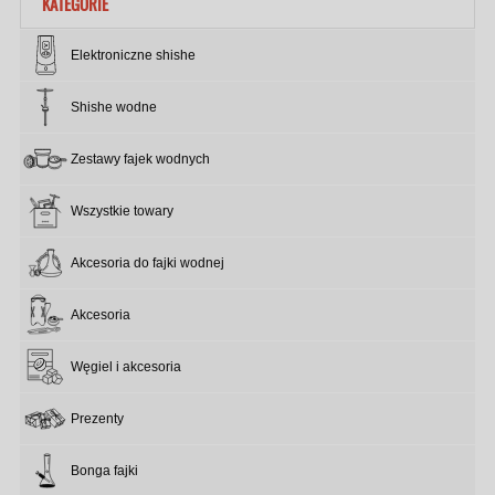
KATEGORIE
Elektroniczne shishe
Shishe wodne
Zestawy fajek wodnych
Wszystkie towary
Akcesoria do fajki wodnej
Akcesoria
Węgiel i akcesoria
Prezenty
Bonga fajki