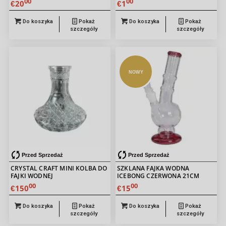
00
00
20
1
€
€
Do koszyka
Pokaż
Do koszyka
Pokaż
szczegóły
szczegóły
NOWY
Przed Sprzedaż
Przed Sprzedaż
CRYSTAL CRAFT MINI KOLBA DO
SZKLANA FAJKA WODNA
FAJKI WODNEJ
ICEBONG CZERWONA 21CM
00
00
150
15
€
€
Do koszyka
Pokaż
Do koszyka
Pokaż
szczegóły
szczegóły