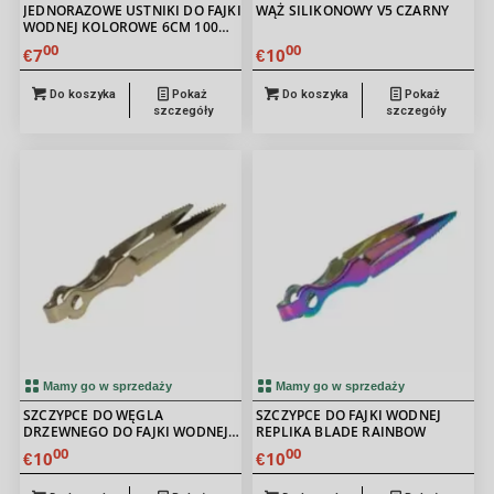
JEDNORAZOWE USTNIKI DO FAJKI
WĄŻ SILIKONOWY V5 CZARNY
WODNEJ KOLOROWE 6CM 100
SZT
00
00
7
10
€
€
Do koszyka
Pokaż
Do koszyka
Pokaż
szczegóły
szczegóły
Mamy go w sprzedaży
Mamy go w sprzedaży
SZCZYPCE DO WĘGLA
SZCZYPCE DO FAJKI WODNEJ
DRZEWNEGO DO FAJKI WODNEJ
REPLIKA BLADE RAINBOW
BLADE REPLIKA ZŁOTA
00
00
10
10
€
€